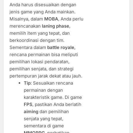
Anda harus disesuaikan dengan
jenis game yang Anda mainkan.
Misalnya, dalam
MOBA
, Anda perlu
merencanakan
laning phase
,
memilih item yang tepat, dan
berkoordinasi dengan tim.
Sementara dalam
battle royale
,
rencana permainan bisa meliputi
pemilihan lokasi pendaratan,
pemilihan senjata, dan strategi
pertempuran jarak dekat atau jauh.
Tip
: Sesuaikan rencana
permainan dengan
karakteristik game. Di game
FPS
, pastikan Anda berlatih
aiming
dan pemilihan
senjata yang tepat,
sementara di game
MMORPG
, perhatikan