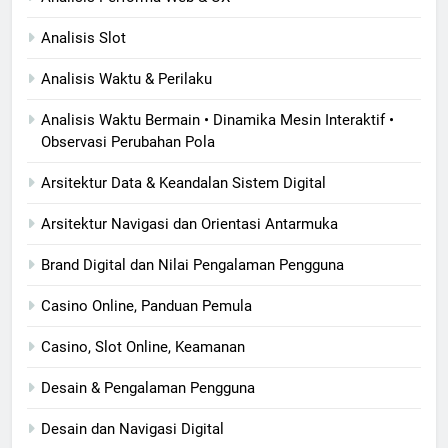
Analisis Slot
Analisis Waktu & Perilaku
Analisis Waktu Bermain • Dinamika Mesin Interaktif •
Observasi Perubahan Pola
Arsitektur Data & Keandalan Sistem Digital
Arsitektur Navigasi dan Orientasi Antarmuka
Brand Digital dan Nilai Pengalaman Pengguna
Casino Online, Panduan Pemula
Casino, Slot Online, Keamanan
Desain & Pengalaman Pengguna
Desain dan Navigasi Digital