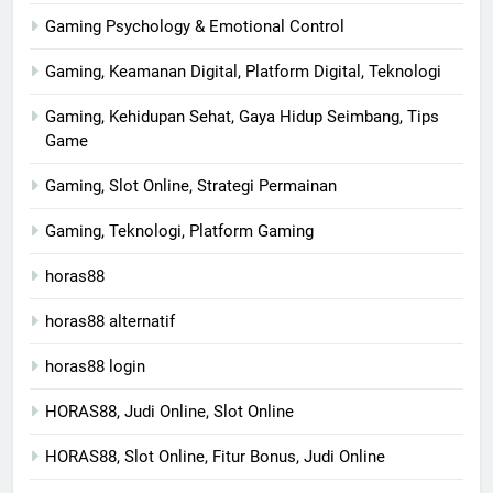
Gaming Psychology & Emotional Control
Gaming, Keamanan Digital, Platform Digital, Teknologi
Gaming, Kehidupan Sehat, Gaya Hidup Seimbang, Tips
Game
Gaming, Slot Online, Strategi Permainan
Gaming, Teknologi, Platform Gaming
horas88
horas88 alternatif
horas88 login
HORAS88, Judi Online, Slot Online
HORAS88, Slot Online, Fitur Bonus, Judi Online