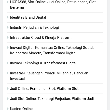
HORAS88, Slot Online, Judi Online, Petualangan, Slot
Bertema
Identitas Brand Digital
Industri Perjudian & Teknologi
Infrastruktur Cloud & Kinerja Platform
Inovasi Digital, Komunitas Online, Teknologi Sosial,
Kolaborasi Modern, Transformasi Digital
Inovasi Teknologi & Transformasi Digital
Investasi, Keuangan Pribadi, Millennial, Panduan
Investasi
Judi Online, Permainan Slot, Platform Slot
Judi Slot Online, Teknologi Perjudian, Platform Judi
Kasino Online