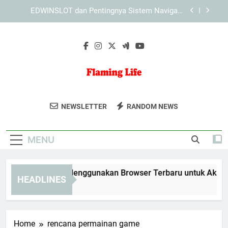
Skip
LEBAH4D dan Pentingnya Sistem Navigasi yang
to
Mudah Dipahami
content
KAYA787 dan Pentingnya Sistem Navigasi yang
Mudah Dipahami
LEBAH4D Login Menggunakan Browser Terbaru
untuk Akses yang Lebih Optimal
EDWINSLOT dan Pentingnya Sistem Navigasi
yang Mudah Dipahami
Flaming Life
Temukan Inspirasi Gaya Hidup Yang
LEBAH4D dan Pentingnya Sistem Navigasi yang
NEWSLETTER
RANDOM NEWS
Mudah Dipahami
Positif Di Flaming Life. Untuk Hidup
KAYA787 dan Pentingnya Sistem Navigasi yang
Yang Lebih Bermakna Dan
Mudah Dipahami
MENU
Menyenangkan.
EBAH4D Login Menggunakan Browser Terbaru untuk Akses yan
HEADLINES
Weeks Ago
Home
rencana permainan game