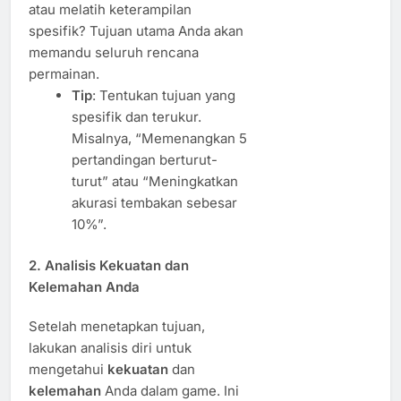
atau melatih keterampilan
spesifik? Tujuan utama Anda akan
memandu seluruh rencana
permainan.
Tip
: Tentukan tujuan yang
spesifik dan terukur.
Misalnya, “Memenangkan 5
pertandingan berturut-
turut” atau “Meningkatkan
akurasi tembakan sebesar
10%”.
2.
Analisis Kekuatan dan
Kelemahan Anda
Setelah menetapkan tujuan,
lakukan analisis diri untuk
mengetahui
kekuatan
dan
kelemahan
Anda dalam game. Ini