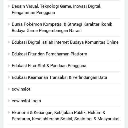
Desain Visual, Teknologi Game, Inovasi Digital,
Pengalaman Pengguna
Dunia Pokémon Kompetisi & Strategi Karakter Ikonik
Budaya Game Pengembangan Narasi
Edukasi Digital Istilah Internet Budaya Komunitas Online
Edukasi Fitur dan Pemahaman Platform
Edukasi Fitur Slot & Panduan Pengguna
Edukasi Keamanan Transaksi & Perlindungan Data
edwinslot
edwinslot login
Ekonomi & Keuangan, Kebijakan Publik, Hukum &
Peraturan, Kesejahteraan Sosial, Sosiologi & Masyarakat