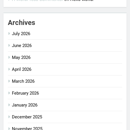
Archives
July 2026
June 2026
May 2026
April 2026
March 2026
February 2026
January 2026
December 2025
November 2025