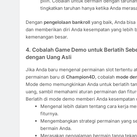
pilih. Cobalah untuk bermain dengan taruhan
tingkatkan taruhan hanya ketika Anda merasa 
Dengan
pengelolaan bankroll
yang baik, Anda bisa
dan memberikan diri Anda kesempatan yang lebih 
kemenangan besar.
4. Cobalah Game Demo untuk Berlatih Seb
dengan Uang Asli
Jika Anda baru mengenal permainan slot tertentu 
permainan baru di
Champion4D
, cobalah
mode de
Mode demo memungkinkan Anda untuk berlatih tanp
uang, sambil memahami aturan permainan dan fitur-
Berlatih di mode demo memberi Anda kesempatan 
Mengenal lebih dalam tentang cara kerja mesi
fiturnya.
Mengembangkan strategi permainan yang se
bermain Anda.
Merasakan pengalaman bermain tanpa tekana