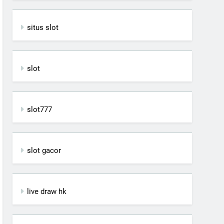
situs slot
slot
slot777
slot gacor
live draw hk