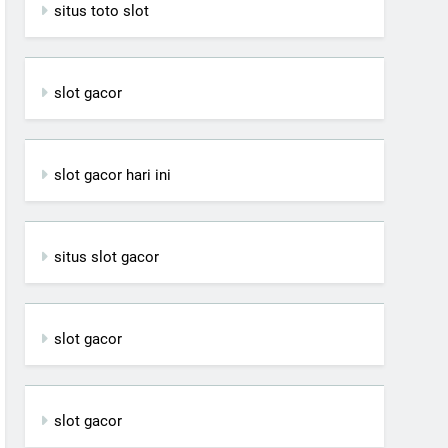
situs toto slot
slot gacor
slot gacor hari ini
situs slot gacor
slot gacor
slot gacor