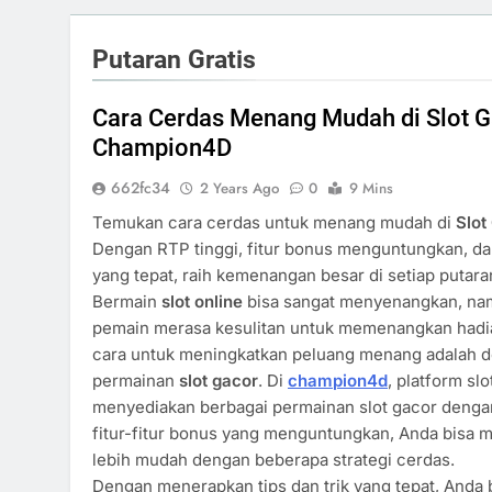
Putaran Gratis
Cara Cerdas Menang Mudah di Slot 
Champion4D
662fc34
2 Years Ago
0
9 Mins
Temukan cara cerdas untuk menang mudah di
Slo
Dengan RTP tinggi, fitur bonus menguntungkan, da
yang tepat, raih kemenangan besar di setiap putara
Bermain
slot online
bisa sangat menyenangkan, nam
pemain merasa kesulitan untuk memenangkan hadia
cara untuk meningkatkan peluang menang adalah 
permainan
slot gacor
. Di
champion4d
, platform sl
menyediakan berbagai permainan slot gacor deng
fitur-fitur bonus yang menguntungkan, Anda bisa
lebih mudah dengan beberapa strategi cerdas.
Dengan menerapkan tips dan trik yang tepat, Anda