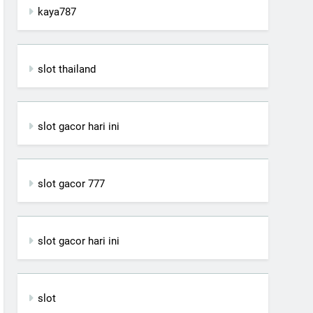
kaya787
slot thailand
slot gacor hari ini
slot gacor 777
slot gacor hari ini
slot