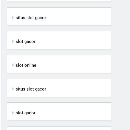
situs slot gacor
slot gacor
slot online
situs slot gacor
slot gacor