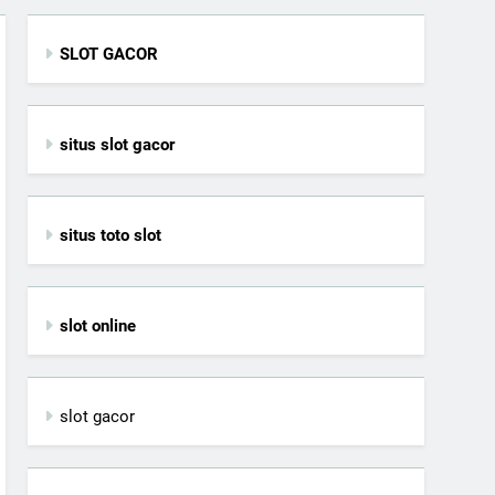
SLOT GACOR
situs slot gacor
situs toto slot
slot online
slot gacor