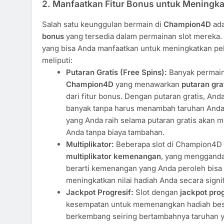
2. Manfaatkan Fitur Bonus untuk Mening
Salah satu keunggulan bermain di
Champion4D
ada
bonus
yang tersedia dalam permainan slot mereka.
yang bisa Anda manfaatkan untuk meningkatkan p
meliputi:
Putaran Gratis (Free Spins):
Banyak permaina
Champion4D
yang menawarkan
putaran gra
dari fitur bonus. Dengan putaran gratis, And
banyak tanpa harus menambah taruhan Anda
yang Anda raih selama putaran gratis akan
Anda tanpa biaya tambahan.
Multiplikator:
Beberapa slot di Champion4D 
multiplikator kemenangan
, yang mengganda
berarti kemenangan yang Anda peroleh bisa 
meningkatkan nilai hadiah Anda secara signif
Jackpot Progresif:
Slot dengan
jackpot prog
kesempatan untuk memenangkan hadiah bes
berkembang seiring bertambahnya taruhan y