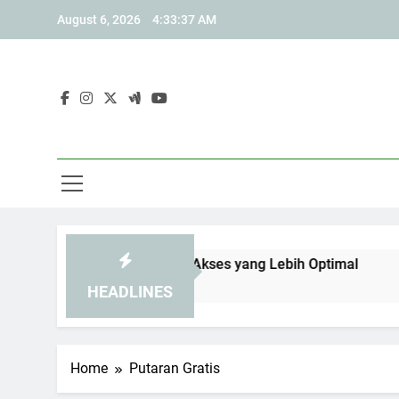
Skip
August 6, 2026
4:33:38 AM
to
content
Fla
Temukan I
r Terbaru untuk Akses yang Lebih Optimal
EDWINSLOT 
2 Weeks Ago
HEADLINES
Home
Putaran Gratis