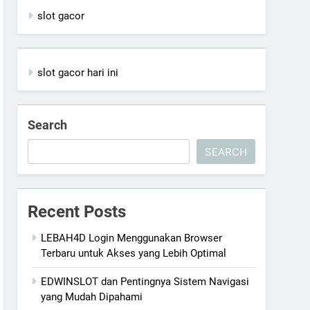
slot gacor
slot gacor hari ini
Search
SEARCH
Recent Posts
LEBAH4D Login Menggunakan Browser
Terbaru untuk Akses yang Lebih Optimal
EDWINSLOT dan Pentingnya Sistem Navigasi
yang Mudah Dipahami