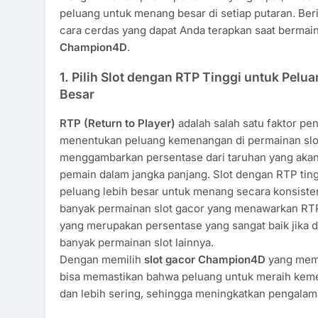
peluang untuk menang besar di setiap putaran. Ber
cara cerdas yang dapat Anda terapkan saat bermai
Champion4D
.
1. Pilih Slot dengan RTP Tinggi untuk Pel
Besar
RTP (Return to Player)
adalah salah satu faktor pe
menentukan peluang kemenangan di permainan slo
menggambarkan persentase dari taruhan yang akan
pemain dalam jangka panjang. Slot dengan RTP ti
peluang lebih besar untuk menang secara konsiste
banyak permainan slot gacor yang menawarkan RTP
yang merupakan persentase yang sangat baik jika 
banyak permainan slot lainnya.
Dengan memilih
slot gacor Champion4D
yang memi
bisa memastikan bahwa peluang untuk meraih kem
dan lebih sering, sehingga meningkatkan pengala