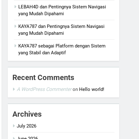
LEBAH4D dan Pentingnya Sistem Navigasi
yang Mudah Dipahami
KAYA787 dan Pentingnya Sistem Navigasi
yang Mudah Dipahami
KAYA787 sebagai Platform dengan Sistem
yang Stabil dan Adaptif
Recent Comments
A WordPress Commenter
on
Hello world!
Archives
July 2026
June 2026