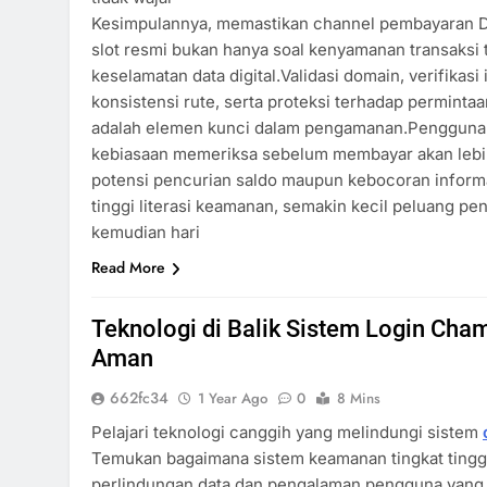
Kesimpulannya, memastikan channel pembayaran 
slot resmi bukan hanya soal kenyamanan transaksi t
keselamatan data digital.Validasi domain, verifikasi
konsistensi rute, serta proteksi terhadap permintaa
adalah elemen kunci dalam pengamanan.Penggun
kebiasaan memeriksa sebelum membayar akan lebih 
potensi pencurian saldo maupun kebocoran inform
tinggi literasi keamanan, semakin kecil peluang pe
kemudian hari
Read More
Teknologi di Balik Sistem Login Ch
Aman
662fc34
1 Year Ago
0
8 Mins
Pelajari teknologi canggih yang melindungi sistem
Temukan bagaimana sistem keamanan tingkat ting
perlindungan data dan pengalaman pengguna yang