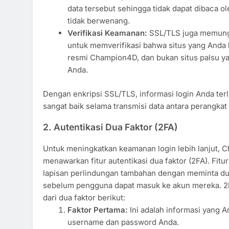
data tersebut sehingga tidak dapat dibaca ol
tidak berwenang.
Verifikasi Keamanan:
SSL/TLS juga memung
untuk memverifikasi bahwa situs yang Anda k
resmi Champion4D, dan bukan situs palsu ya
Anda.
Dengan enkripsi SSL/TLS, informasi login Anda ter
sangat baik selama transmisi data antara perangkat
2. Autentikasi Dua Faktor (2FA)
Untuk meningkatkan keamanan login lebih lanjut,
menawarkan fitur autentikasi dua faktor (2FA). Fitu
lapisan perlindungan tambahan dengan meminta dua 
sebelum pengguna dapat masuk ke akun mereka. 2
dari dua faktor berikut:
Faktor Pertama:
Ini adalah informasi yang An
username dan password Anda.