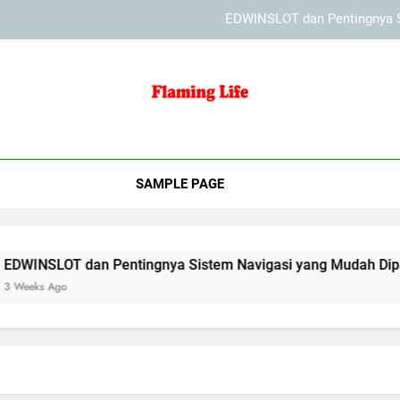
EDWINSLOT dan Pentingnya S
LEBAH4D dan Pentingnya 
KAYA787 dan Pentingnya 
ming Life
LEBAH4D Login Menggunakan Browser Ter
nspirasi Gaya Hidup Yang Positif Di Flaming Life. Untuk Hid
EDWINSLOT dan Pentingnya S
SAMPLE PAGE
LEBAH4D dan Pentingnya 
KAYA787 dan Pentingnya 
dan Pentingnya Sistem Navigasi yang Mudah Dipahami