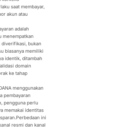
erlaku saat membayar,
or akun atau
yaran adalah
alu menempatkan
diverifikasi, bukan
su biasanya memiliki
a identik, ditambah
Validasi domain
rak ke tahap
l DANA menggunakan
ila pembayaran
n, pengguna perlu
a memakai identitas
nsparan.Perbedaan ini
anal resmi dan kanal