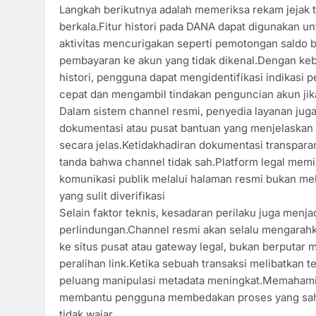
Langkah berikutnya adalah memeriksa rekam jejak t
berkala.Fitur histori pada DANA dapat digunakan u
aktivitas mencurigakan seperti pemotongan saldo b
pembayaran ke akun yang tidak dikenal.Dengan k
histori, pengguna dapat mengidentifikasi indikasi 
cepat dan mengambil tindakan penguncian akun jik
Dalam sistem channel resmi, penyedia layanan ju
dokumentasi atau pusat bantuan yang menjelaskan
secara jelas.Ketidakhadiran dokumentasi transpara
tanda bahwa channel tidak sah.Platform legal memili
komunikasi publik melalui halaman resmi bukan mel
yang sulit diverifikasi
Selain faktor teknis, kesadaran perilaku juga menja
perlindungan.Channel resmi akan selalu mengarah
ke situs pusat atau gateway legal, bukan berputar 
peralihan link.Ketika sebuah transaksi melibatkan te
peluang manipulasi metadata meningkat.Memahami 
membantu pengguna membedakan proses yang sah
tidak wajar