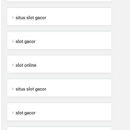
situs slot gacor
slot gacor
slot online
situs slot gacor
slot gacor