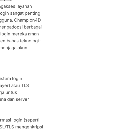
ngakses layanan
login sangat penting
engguna. Champion4D
 mengadopsi berbagai
 login mereka aman
 membahas teknologi-
 menjaga akun
istem login
ayer) atau TLS
rja untuk
na dan server
masi login (seperti
SSL/TLS mengenkripsi