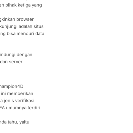
eh pihak ketiga yang
kinkan browser
unjungi adalah situs
ng bisa mencuri data
lindungi dengan
 dan server.
 Champion4D
r ini memberikan
jenis verifikasi
FA umumnya terdiri
da tahu, yaitu