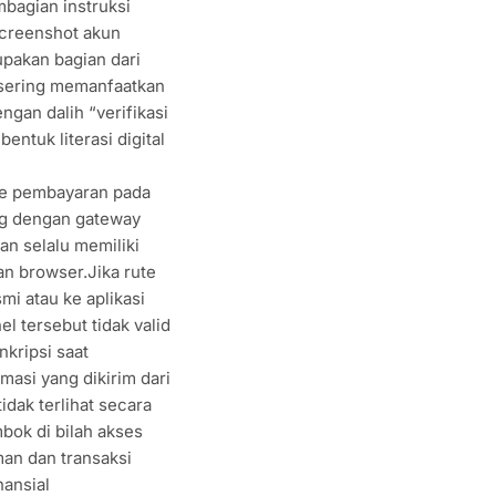
bagian instruksi
screenshot akun
upakan bagian dari
u sering memanfaatkan
ngan dalih “verifikasi
ntuk literasi digital
te pembayaran pada
ng dengan gateway
n selalu memiliki
an browser.Jika rute
mi atau ke aplikasi
el tersebut tidak valid
kripsi saat
asi yang dikirim dari
idak terlihat secara
bok di bilah akses
man dan transaksi
ansial