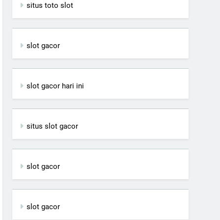
situs toto slot
slot gacor
slot gacor hari ini
situs slot gacor
slot gacor
slot gacor