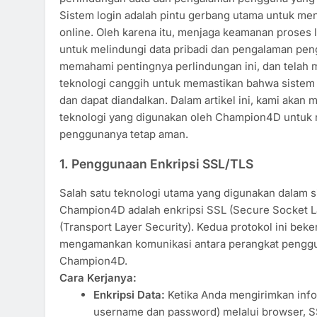
Sistem login adalah pintu gerbang utama untuk me
online. Oleh karena itu, menjaga keamanan proses 
untuk melindungi data pribadi dan pengalaman p
memahami pentingnya perlindungan ini, dan telah
teknologi canggih untuk memastikan bahwa sistem
dan dapat diandalkan. Dalam artikel ini, kami akan
teknologi yang digunakan oleh Champion4D untuk
penggunanya tetap aman.
1. Penggunaan Enkripsi SSL/TLS
Salah satu teknologi utama yang digunakan dalam s
Champion4D adalah enkripsi SSL (Secure Socket L
(Transport Layer Security). Kedua protokol ini beke
mengamankan komunikasi antara perangkat penggu
Champion4D.
Cara Kerjanya:
Enkripsi Data:
Ketika Anda mengirimkan infor
username dan password) melalui browser, 