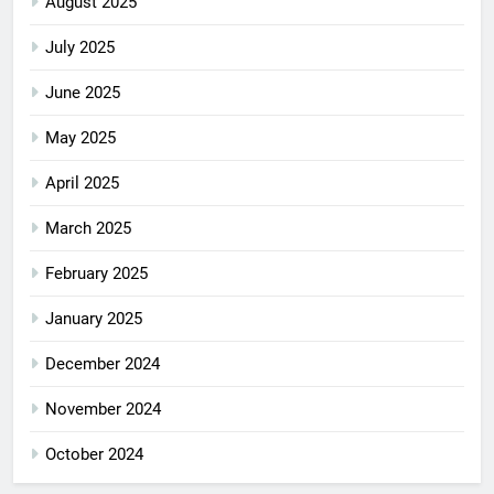
August 2025
July 2025
June 2025
May 2025
April 2025
March 2025
February 2025
January 2025
December 2024
November 2024
October 2024