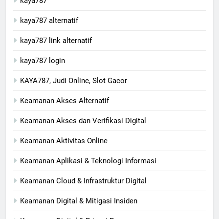
kaya787
kaya787 alternatif
kaya787 link alternatif
kaya787 login
KAYA787, Judi Online, Slot Gacor
Keamanan Akses Alternatif
Keamanan Akses dan Verifikasi Digital
Keamanan Aktivitas Online
Keamanan Aplikasi & Teknologi Informasi
Keamanan Cloud & Infrastruktur Digital
Keamanan Digital & Mitigasi Insiden