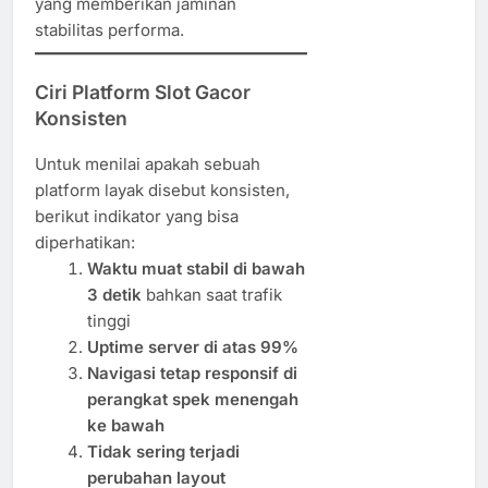
yang memberikan jaminan
stabilitas performa.
Ciri Platform Slot Gacor
Konsisten
Untuk menilai apakah sebuah
platform layak disebut konsisten,
berikut indikator yang bisa
diperhatikan:
Waktu muat stabil di bawah
3 detik
bahkan saat trafik
tinggi
Uptime server di atas 99%
Navigasi tetap responsif di
perangkat spek menengah
ke bawah
Tidak sering terjadi
perubahan layout