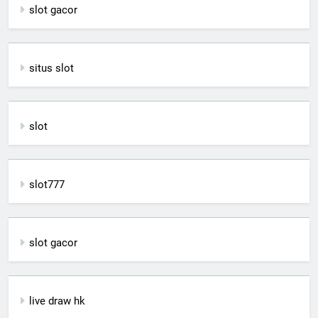
slot gacor
situs slot
slot
slot777
slot gacor
live draw hk