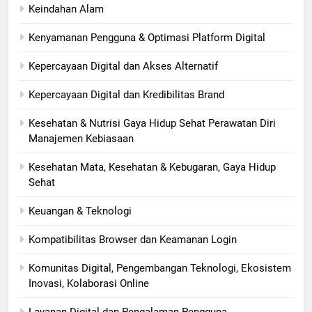
Keindahan Alam
Kenyamanan Pengguna & Optimasi Platform Digital
Kepercayaan Digital dan Akses Alternatif
Kepercayaan Digital dan Kredibilitas Brand
Kesehatan & Nutrisi Gaya Hidup Sehat Perawatan Diri
Manajemen Kebiasaan
Kesehatan Mata, Kesehatan & Kebugaran, Gaya Hidup
Sehat
Keuangan & Teknologi
Kompatibilitas Browser dan Keamanan Login
Komunitas Digital, Pengembangan Teknologi, Ekosistem
Inovasi, Kolaborasi Online