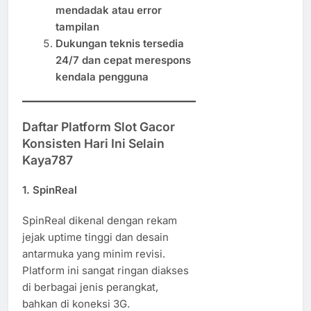
mendadak atau error
tampilan
Dukungan teknis tersedia
24/7 dan cepat merespons
kendala pengguna
Daftar Platform Slot Gacor
Konsisten Hari Ini Selain
Kaya787
1.
SpinReal
SpinReal dikenal dengan rekam
jejak uptime tinggi dan desain
antarmuka yang minim revisi.
Platform ini sangat ringan diakses
di berbagai jenis perangkat,
bahkan di koneksi 3G.