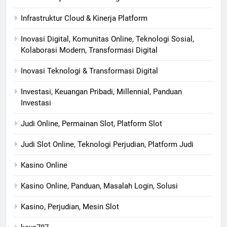
Infrastruktur Cloud & Kinerja Platform
Inovasi Digital, Komunitas Online, Teknologi Sosial,
Kolaborasi Modern, Transformasi Digital
Inovasi Teknologi & Transformasi Digital
Investasi, Keuangan Pribadi, Millennial, Panduan
Investasi
Judi Online, Permainan Slot, Platform Slot
Judi Slot Online, Teknologi Perjudian, Platform Judi
Kasino Online
Kasino Online, Panduan, Masalah Login, Solusi
Kasino, Perjudian, Mesin Slot