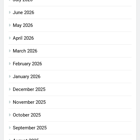
June 2026
May 2026
April 2026
March 2026
February 2026
January 2026
December 2025
November 2025
October 2025
September 2025