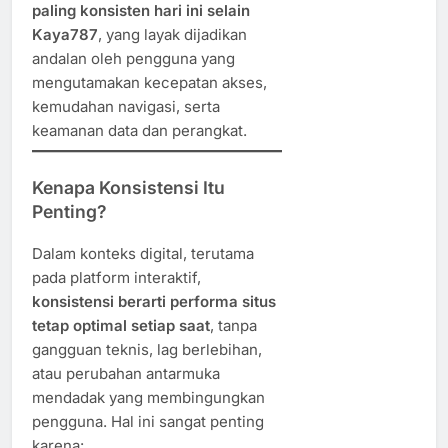
paling konsisten hari ini selain
Kaya787
, yang layak dijadikan
andalan oleh pengguna yang
mengutamakan kecepatan akses,
kemudahan navigasi, serta
keamanan data dan perangkat.
Kenapa Konsistensi Itu
Penting?
Dalam konteks digital, terutama
pada platform interaktif,
konsistensi berarti performa situs
tetap optimal setiap saat
, tanpa
gangguan teknis, lag berlebihan,
atau perubahan antarmuka
mendadak yang membingungkan
pengguna. Hal ini sangat penting
karena: