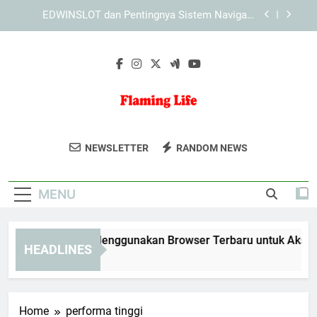
Skip
LEBAH4D dan Pentingnya Sistem Navigasi yang
to
Mudah Dipahami
content
KAYA787 dan Pentingnya Sistem Navigasi yang
Mudah Dipahami
LEBAH4D Login Menggunakan Browser Terbaru
untuk Akses yang Lebih Optimal
EDWINSLOT dan Pentingnya Sistem Navigasi
yang Mudah Dipahami
Flaming Life
Temukan Inspirasi Gaya Hidup Yang
LEBAH4D dan Pentingnya Sistem Navigasi yang
NEWSLETTER
RANDOM NEWS
Mudah Dipahami
Positif Di Flaming Life. Untuk Hidup
KAYA787 dan Pentingnya Sistem Navigasi yang
Yang Lebih Bermakna Dan
Mudah Dipahami
MENU
Menyenangkan.
BAH4D Login Menggunakan Browser Terbaru untuk Akses yan
HEADLINES
Weeks Ago
Home
performa tinggi