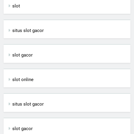
slot
situs slot gacor
slot gacor
slot online
situs slot gacor
slot gacor