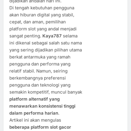
dijadikan andalan hari ini.
Di tengah kebutuhan pengguna
akan hiburan digital yang stabil,
cepat, dan aman, pemilihan
platform slot yang andal menjadi
sangat penting.
Kaya787
selama
ini dikenal sebagai salah satu nama
yang sering dijadikan pilihan utama
berkat antarmuka yang ramah
pengguna dan performa yang
relatif stabil. Namun, seiring
berkembangnya preferensi
pengguna dan teknologi yang
semakin kompetitif, muncul banyak
platform alternatif yang
menawarkan konsistensi tinggi
dalam performa harian
.
Artikel ini akan mengulas
beberapa platform slot gacor