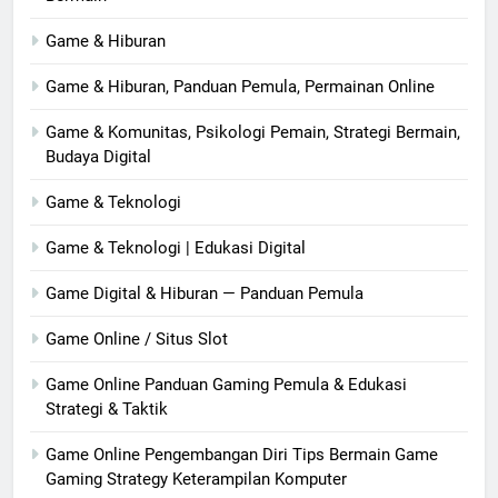
Game & Hiburan
Game & Hiburan, Panduan Pemula, Permainan Online
Game & Komunitas, Psikologi Pemain, Strategi Bermain,
Budaya Digital
Game & Teknologi
Game & Teknologi | Edukasi Digital
Game Digital & Hiburan — Panduan Pemula
Game Online / Situs Slot
Game Online Panduan Gaming Pemula & Edukasi
Strategi & Taktik
Game Online Pengembangan Diri Tips Bermain Game
Gaming Strategy Keterampilan Komputer