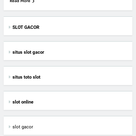
Read More
SLOT GACOR
situs slot gacor
situs toto slot
slot online
slot gacor