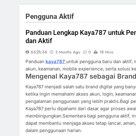
Pengguna Aktif
Panduan Lengkap Kaya787 untuk Pe
dan Aktif
662fc34
3 Months Ago
0
18 Mins
Panduan
kaya787
untuk pengguna baru dan aktif,
akun, keamanan, mobile experience, serta solusi ke
Mengenal Kaya787 sebagai Brand 
Kaya787 menjadi salah satu brand digital yang ban
ketika ingin memahami akses akun, login, keamanan
pengalaman penggunaan yang lebih praktis.Bagi p
Kaya787 perlu dipahami dari dasar agar proses awal
membingungkan.Sementara bagi pengguna aktif, in
dapat membantu menjaga akses tetap lancar, aman,
dalam penggunaan harian.