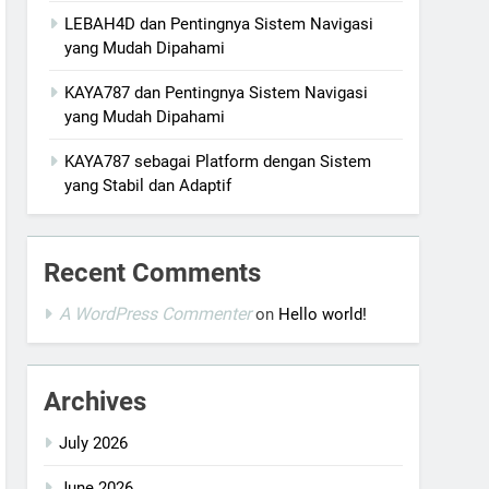
LEBAH4D dan Pentingnya Sistem Navigasi
yang Mudah Dipahami
KAYA787 dan Pentingnya Sistem Navigasi
yang Mudah Dipahami
KAYA787 sebagai Platform dengan Sistem
yang Stabil dan Adaptif
Recent Comments
A WordPress Commenter
on
Hello world!
Archives
July 2026
June 2026