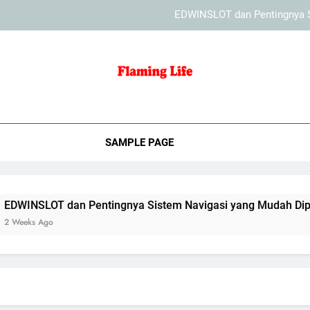
EDWINSLOT dan Pentingnya S
LEBAH4D dan Pentingnya 
KAYA787 dan Pentingnya 
ming Life
LEBAH4D Login Menggunakan Browser Ter
nspirasi Gaya Hidup Yang Positif Di Flaming Life. Untuk Hid
EDWINSLOT dan Pentingnya S
SAMPLE PAGE
LEBAH4D dan Pentingnya 
KAYA787 dan Pentingnya 
OT dan Pentingnya Sistem Navigasi yang Mudah Dipahami
go