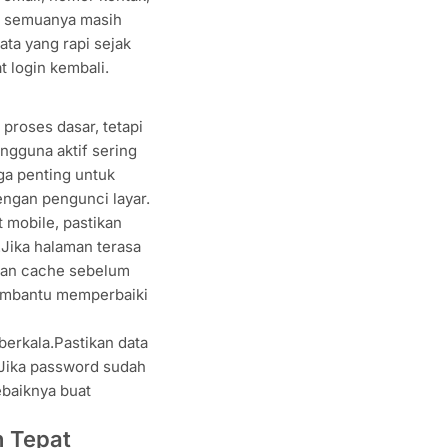
n semuanya masih
Data yang rapi sejak
 login kembali.
roses dasar, tetapi
ngguna aktif sering
ga penting untuk
engan pengunci layar.
 mobile, pastikan
Jika halaman terasa
hkan cache sebelum
embantu memperbaiki
berkala.Pastikan data
i.Jika password sudah
ebaiknya buat
 Tepat