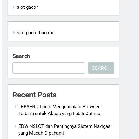
slot gacor
slot gacor hari ini
Search
SEARCH
Recent Posts
LEBAH4D Login Menggunakan Browser
Terbaru untuk Akses yang Lebih Optimal
EDWINSLOT dan Pentingnya Sistem Navigasi
yang Mudah Dipahami