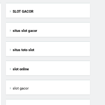
SLOT GACOR
situs slot gacor
situs toto slot
slot online
slot gacor