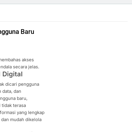
ngguna Baru
 membahas akses
ndala secara jelas.
Digital
yak dicari pengguna
 data, dan
engguna baru,
 tidak terasa
formasi yang lengkap
 dan mudah dikelola