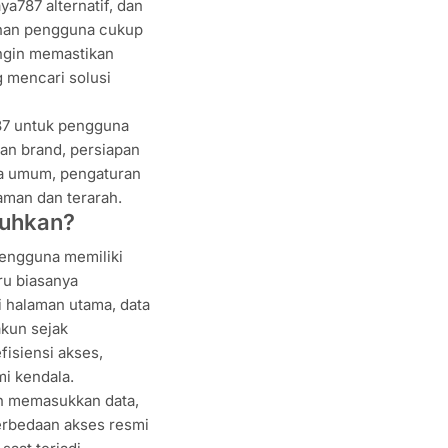
ya787 alternatif, dan
han pengguna cukup
ingin memastikan
g mencari solusi
787 untuk pengguna
an brand, persiapan
la umum, pengaturan
yaman dan terarah.
uhkan?
engguna memiliki
ru biasanya
 halaman utama, data
akun sejak
isiensi akses,
mi kendala.
ah memasukkan data,
rbedaan akses resmi