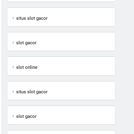
situs slot gacor
slot gacor
slot online
situs slot gacor
slot gacor