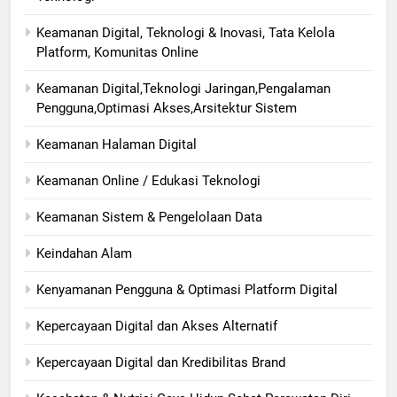
Keamanan Digital, Teknologi & Inovasi, Tata Kelola
Platform, Komunitas Online
Keamanan Digital,Teknologi Jaringan,Pengalaman
Pengguna,Optimasi Akses,Arsitektur Sistem
Keamanan Halaman Digital
Keamanan Online / Edukasi Teknologi
Keamanan Sistem & Pengelolaan Data
Keindahan Alam
Kenyamanan Pengguna & Optimasi Platform Digital
Kepercayaan Digital dan Akses Alternatif
Kepercayaan Digital dan Kredibilitas Brand