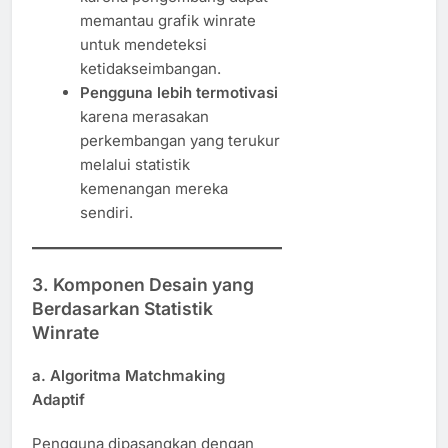
memantau grafik winrate
untuk mendeteksi
ketidakseimbangan.
Pengguna lebih termotivasi
karena merasakan
perkembangan yang terukur
melalui statistik
kemenangan mereka
sendiri.
3. Komponen Desain yang
Berdasarkan Statistik
Winrate
a.
Algoritma Matchmaking
Adaptif
Pengguna dipasangkan dengan