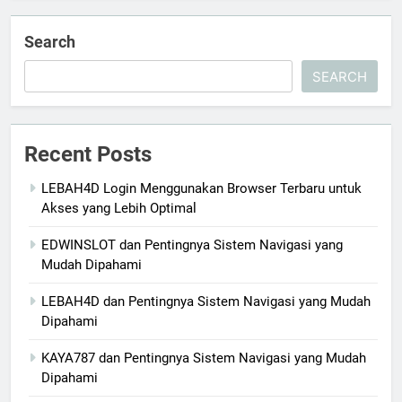
Search
SEARCH
Recent Posts
LEBAH4D Login Menggunakan Browser Terbaru untuk
Akses yang Lebih Optimal
EDWINSLOT dan Pentingnya Sistem Navigasi yang
Mudah Dipahami
LEBAH4D dan Pentingnya Sistem Navigasi yang Mudah
Dipahami
KAYA787 dan Pentingnya Sistem Navigasi yang Mudah
Dipahami