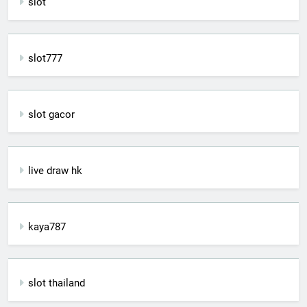
slot
slot777
slot gacor
live draw hk
kaya787
slot thailand