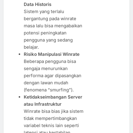
Data Historis
Sistem yang terlalu
bergantung pada winrate
masa lalu bisa mengabaikan
potensi peningkatan
pengguna yang sedang
belajar.
Risiko Manipulasi Winrate
Beberapa pengguna bisa
sengaja menurunkan
performa agar dipasangkan
dengan lawan mudah
(fenomena “smurfing”).
Ketidakseimbangan Server
atau Infrastruktur
Winrate bisa bias jika sistem
tidak mempertimbangkan
variabel teknis lain seperti
latensi atau kestabilan