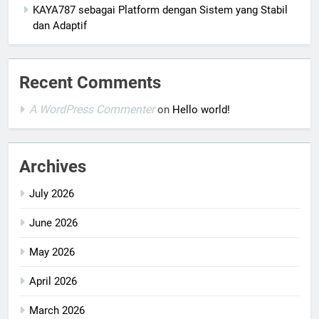
KAYA787 sebagai Platform dengan Sistem yang Stabil
dan Adaptif
Recent Comments
A WordPress Commenter
on
Hello world!
Archives
July 2026
June 2026
May 2026
April 2026
March 2026