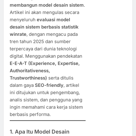
membangun model desain sistem
.
Artikel ini akan mengulas secara
menyeluruh
evaluasi model
desain sistem berbasis statistik
winrate
, dengan mengacu pada
tren tahun 2025 dan sumber
terpercaya dari dunia teknologi
digital. Menggunakan pendekatan
E-E-A-T (Experience, Expertise,
Authoritativeness,
Trustworthiness)
serta ditulis
dalam gaya
SEO-friendly
, artikel
ini ditujukan untuk pengembang,
analis sistem, dan pengguna yang
ingin memahami cara kerja sistem
berbasis performa.
1. Apa Itu Model Desain