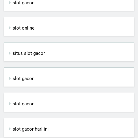
slot gacor
slot online
situs slot gacor
slot gacor
slot gacor
slot gacor hari ini