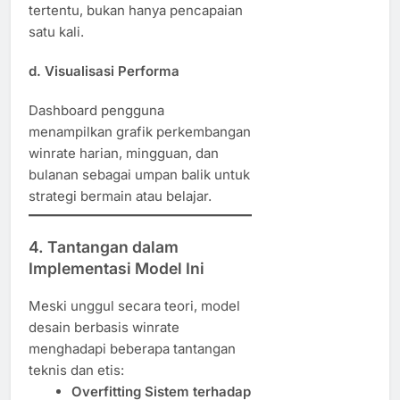
tertentu, bukan hanya pencapaian
satu kali.
d.
Visualisasi Performa
Dashboard pengguna
menampilkan grafik perkembangan
winrate harian, mingguan, dan
bulanan sebagai umpan balik untuk
strategi bermain atau belajar.
4. Tantangan dalam
Implementasi Model Ini
Meski unggul secara teori, model
desain berbasis winrate
menghadapi beberapa tantangan
teknis dan etis:
Overfitting Sistem terhadap