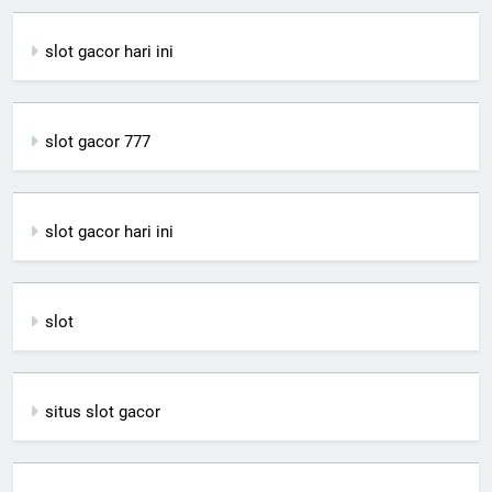
slot gacor hari ini
slot gacor 777
slot gacor hari ini
slot
situs slot gacor