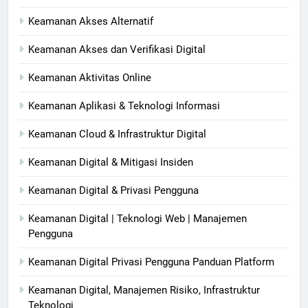
Keamanan Akses Alternatif
Keamanan Akses dan Verifikasi Digital
Keamanan Aktivitas Online
Keamanan Aplikasi & Teknologi Informasi
Keamanan Cloud & Infrastruktur Digital
Keamanan Digital & Mitigasi Insiden
Keamanan Digital & Privasi Pengguna
Keamanan Digital | Teknologi Web | Manajemen
Pengguna
Keamanan Digital Privasi Pengguna Panduan Platform
Keamanan Digital, Manajemen Risiko, Infrastruktur
Teknologi