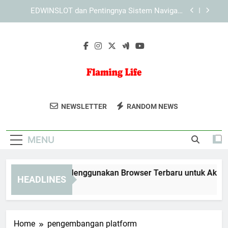
Skip
LEBAH4D dan Pentingnya Sistem Navigasi yang
to
Mudah Dipahami
content
KAYA787 dan Pentingnya Sistem Navigasi yang
Mudah Dipahami
LEBAH4D Login Menggunakan Browser Terbaru
untuk Akses yang Lebih Optimal
EDWINSLOT dan Pentingnya Sistem Navigasi
yang Mudah Dipahami
Flaming Life
Temukan Inspirasi Gaya Hidup Yang
LEBAH4D dan Pentingnya Sistem Navigasi yang
NEWSLETTER
RANDOM NEWS
Mudah Dipahami
Positif Di Flaming Life. Untuk Hidup
KAYA787 dan Pentingnya Sistem Navigasi yang
Yang Lebih Bermakna Dan
Mudah Dipahami
MENU
Menyenangkan.
EBAH4D Login Menggunakan Browser Terbaru untuk Akses yan
HEADLINES
Weeks Ago
Home
pengembangan platform