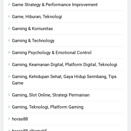
Game Strategy & Performance Improvement
Game, Hiburan, Teknologi
Gaming & Komunitas
Gaming & Technology
Gaming Psychology & Emotional Control
Gaming, Keamanan Digital, Platform Digital, Teknologi
Gaming, Kehidupan Sehat, Gaya Hidup Seimbang, Tips
Game
Gaming, Slot Online, Strategi Permainan
Gaming, Teknologi, Platform Gaming
horas88