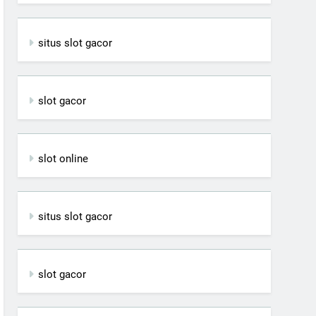
situs slot gacor
slot gacor
slot online
situs slot gacor
slot gacor