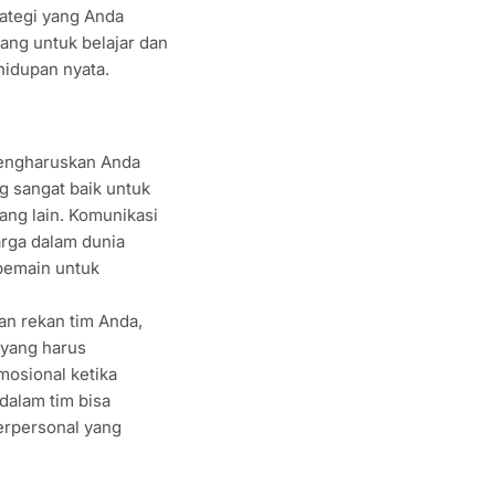
rategi yang Anda
ang untuk belajar dan
idupan nyata.
mengharuskan Anda
g sangat baik untuk
ang lain. Komunikasi
arga dalam dunia
 pemain untuk
an rekan tim Anda,
 yang harus
osional ketika
dalam tim bisa
rpersonal yang