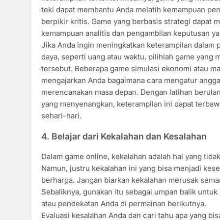
teki dapat membantu Anda melatih kemampuan pe
berpikir kritis. Game yang berbasis strategi dapat
kemampuan analitis dan pengambilan keputusan ya
Jika Anda ingin meningkatkan keterampilan dalam
daya, seperti uang atau waktu, pilihlah game yang
tersebut. Beberapa game simulasi ekonomi atau man
mengajarkan Anda bagaimana cara mengatur angga
merencanakan masa depan. Dengan latihan berula
yang menyenangkan, keterampilan ini dapat terba
sehari-hari.
4. Belajar dari Kekalahan dan Kesalahan
Dalam game online, kekalahan adalah hal yang tidak 
Namun, justru kekalahan ini yang bisa menjadi kes
berharga. Jangan biarkan kekalahan merusak sema
Sebaliknya, gunakan itu sebagai umpan balik untuk
atau pendekatan Anda di permainan berikutnya.
Evaluasi kesalahan Anda dan cari tahu apa yang bis