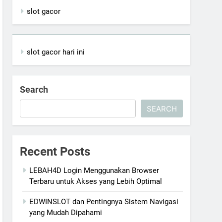
slot gacor
slot gacor hari ini
Search
SEARCH
Recent Posts
LEBAH4D Login Menggunakan Browser
Terbaru untuk Akses yang Lebih Optimal
EDWINSLOT dan Pentingnya Sistem Navigasi
yang Mudah Dipahami