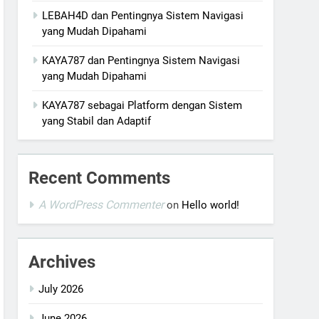
LEBAH4D dan Pentingnya Sistem Navigasi
yang Mudah Dipahami
KAYA787 dan Pentingnya Sistem Navigasi
yang Mudah Dipahami
KAYA787 sebagai Platform dengan Sistem
yang Stabil dan Adaptif
Recent Comments
A WordPress Commenter
on
Hello world!
Archives
July 2026
June 2026