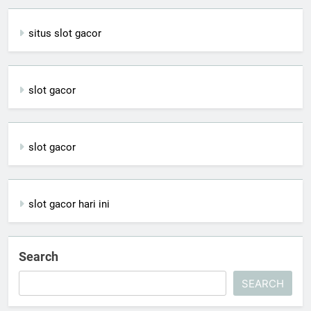
situs slot gacor
slot gacor
slot gacor
slot gacor hari ini
Search
SEARCH