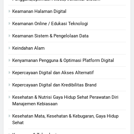
Keamanan Halaman Digital
Keamanan Online / Edukasi Teknologi
Keamanan Sistem & Pengelolaan Data
Keindahan Alam
Kenyamanan Pengguna & Optimasi Platform Digital
Kepercayaan Digital dan Akses Alternatif
Kepercayaan Digital dan Kredibilitas Brand
Kesehatan & Nutrisi Gaya Hidup Sehat Perawatan Diri
Manajemen Kebiasaan
Kesehatan Mata, Kesehatan & Kebugaran, Gaya Hidup
Sehat