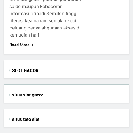
saldo maupun kebocoran
informasi pribadi.Semakin tinggi
literasi keamanan, semakin kecil
peluang penyalahgunaan akses di
kemudian hari
Read More
SLOT GACOR
situs slot gacor
situs toto slot