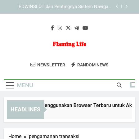
Skip
LEBAH4D dan Pentingnya Sistem Navigasi yang
to
Mudah Dipahami
content
KAYA787 dan Pentingnya Sistem Navigasi yang
Mudah Dipahami
LEBAH4D Login Menggunakan Browser Terbaru
untuk Akses yang Lebih Optimal
EDWINSLOT dan Pentingnya Sistem Navigasi
yang Mudah Dipahami
Flaming Life
Temukan Inspirasi Gaya Hidup Yang
LEBAH4D dan Pentingnya Sistem Navigasi yang
NEWSLETTER
RANDOM NEWS
Mudah Dipahami
Positif Di Flaming Life. Untuk Hidup
KAYA787 dan Pentingnya Sistem Navigasi yang
Yang Lebih Bermakna Dan
Mudah Dipahami
MENU
Menyenangkan.
EBAH4D Login Menggunakan Browser Terbaru untuk Akses yan
HEADLINES
Weeks Ago
Home
pengamanan transaksi