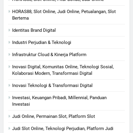
HORAS88, Slot Online, Judi Online, Petualangan, Slot
Bertema
Identitas Brand Digital
Industri Perjudian & Teknologi
Infrastruktur Cloud & Kinerja Platform
Inovasi Digital, Komunitas Online, Teknologi Sosial,
Kolaborasi Modern, Transformasi Digital
Inovasi Teknologi & Transformasi Digital
Investasi, Keuangan Pribadi, Millennial, Panduan
Investasi
Judi Online, Permainan Slot, Platform Slot
Judi Slot Online, Teknologi Perjudian, Platform Judi