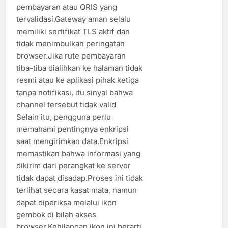
pembayaran atau QRIS yang
tervalidasi.Gateway aman selalu
memiliki sertifikat TLS aktif dan
tidak menimbulkan peringatan
browser.Jika rute pembayaran
tiba-tiba dialihkan ke halaman tidak
resmi atau ke aplikasi pihak ketiga
tanpa notifikasi, itu sinyal bahwa
channel tersebut tidak valid
Selain itu, pengguna perlu
memahami pentingnya enkripsi
saat mengirimkan data.Enkripsi
memastikan bahwa informasi yang
dikirim dari perangkat ke server
tidak dapat disadap.Proses ini tidak
terlihat secara kasat mata, namun
dapat diperiksa melalui ikon
gembok di bilah akses
browser.Kehilangan ikon ini berarti