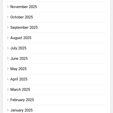
November 2025
October 2025
September 2025
August 2025
July 2025
June 2025
May 2025
April 2025
March 2025
February 2025
January 2025