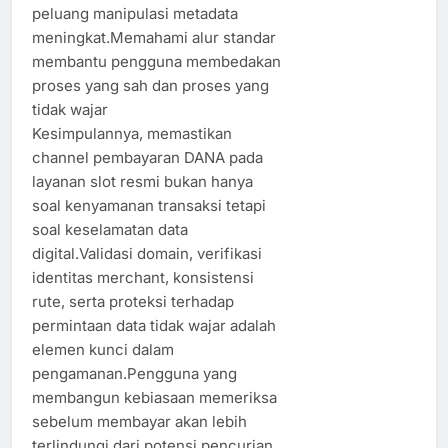
peluang manipulasi metadata
meningkat.Memahami alur standar
membantu pengguna membedakan
proses yang sah dan proses yang
tidak wajar
Kesimpulannya, memastikan
channel pembayaran DANA pada
layanan slot resmi bukan hanya
soal kenyamanan transaksi tetapi
soal keselamatan data
digital.Validasi domain, verifikasi
identitas merchant, konsistensi
rute, serta proteksi terhadap
permintaan data tidak wajar adalah
elemen kunci dalam
pengamanan.Pengguna yang
membangun kebiasaan memeriksa
sebelum membayar akan lebih
terlindungi dari potensi pencurian