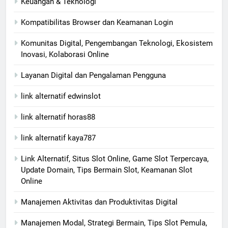
Keuangan & Teknologi
Kompatibilitas Browser dan Keamanan Login
Komunitas Digital, Pengembangan Teknologi, Ekosistem
Inovasi, Kolaborasi Online
Layanan Digital dan Pengalaman Pengguna
link alternatif edwinslot
link alternatif horas88
link alternatif kaya787
Link Alternatif, Situs Slot Online, Game Slot Terpercaya,
Update Domain, Tips Bermain Slot, Keamanan Slot
Online
Manajemen Aktivitas dan Produktivitas Digital
Manajemen Modal, Strategi Bermain, Tips Slot Pemula,