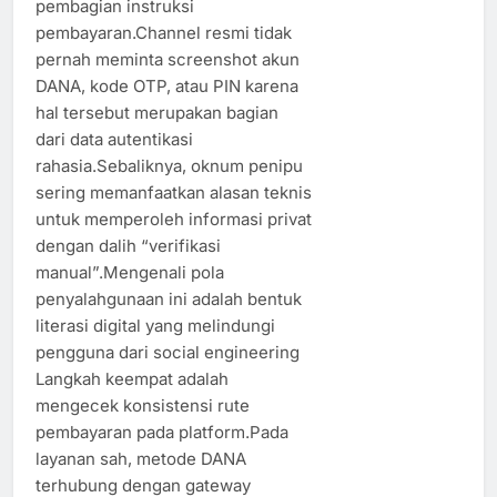
pembagian instruksi
pembayaran.Channel resmi tidak
pernah meminta screenshot akun
DANA, kode OTP, atau PIN karena
hal tersebut merupakan bagian
dari data autentikasi
rahasia.Sebaliknya, oknum penipu
sering memanfaatkan alasan teknis
untuk memperoleh informasi privat
dengan dalih “verifikasi
manual”.Mengenali pola
penyalahgunaan ini adalah bentuk
literasi digital yang melindungi
pengguna dari social engineering
Langkah keempat adalah
mengecek konsistensi rute
pembayaran pada platform.Pada
layanan sah, metode DANA
terhubung dengan gateway