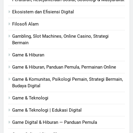
Ekosistem dan Efisiensi Digital
Filosofi Alam
Gambling, Slot Machines, Online Casino, Strategi
Bermain
Game & Hiburan
Game & Hiburan, Panduan Pemula, Permainan Online
Game & Komunitas, Psikologi Pemain, Strategi Bermain,
Budaya Digital
Game & Teknologi
Game & Teknologi | Edukasi Digital
Game Digital & Hiburan — Panduan Pemula