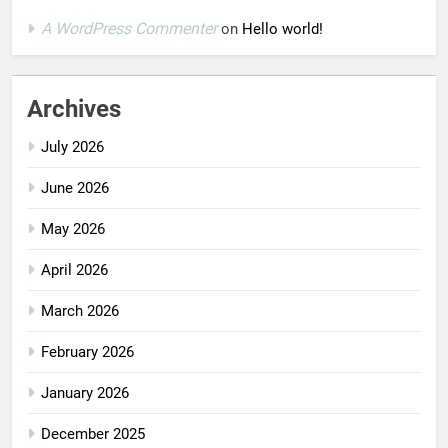
A WordPress Commenter
on
Hello world!
Archives
July 2026
June 2026
May 2026
April 2026
March 2026
February 2026
January 2026
December 2025