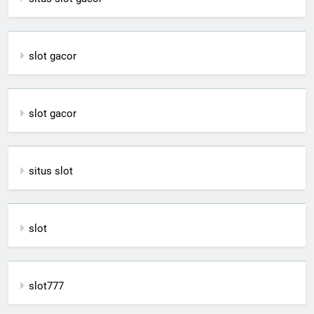
slot gacor
slot gacor
situs slot
slot
slot777