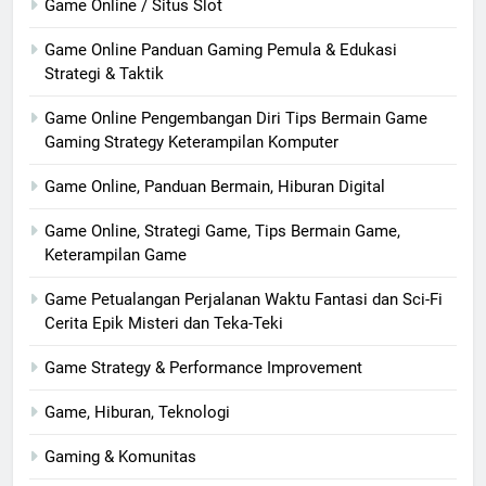
Game Online / Situs Slot
Game Online Panduan Gaming Pemula & Edukasi
Strategi & Taktik
Game Online Pengembangan Diri Tips Bermain Game
Gaming Strategy Keterampilan Komputer
Game Online, Panduan Bermain, Hiburan Digital
Game Online, Strategi Game, Tips Bermain Game,
Keterampilan Game
Game Petualangan Perjalanan Waktu Fantasi dan Sci-Fi
Cerita Epik Misteri dan Teka-Teki
Game Strategy & Performance Improvement
Game, Hiburan, Teknologi
Gaming & Komunitas