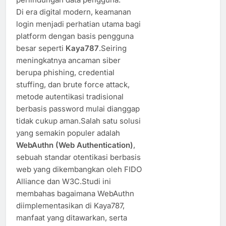
Di era digital modern, keamanan
login menjadi perhatian utama bagi
platform dengan basis pengguna
besar seperti
Kaya787
.Seiring
meningkatnya ancaman siber
berupa phishing, credential
stuffing, dan brute force attack,
metode autentikasi tradisional
berbasis password mulai dianggap
tidak cukup aman.Salah satu solusi
yang semakin populer adalah
WebAuthn (Web Authentication)
,
sebuah standar otentikasi berbasis
web yang dikembangkan oleh FIDO
Alliance dan W3C.Studi ini
membahas bagaimana WebAuthn
diimplementasikan di Kaya787,
manfaat yang ditawarkan, serta