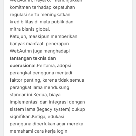
komitmen terhadap kepatuhan
regulasi serta meningkatkan
kredibilitas di mata publik dan
mitra bisnis global.
Ketujuh, meskipun memberikan
banyak manfaat, penerapan
WebAuthn juga menghadapi
tantangan teknis dan
operasional
.Pertama, adopsi
perangkat pengguna menjadi
faktor penting, karena tidak semua
perangkat lama mendukung
standar ini.Kedua, biaya
implementasi dan integrasi dengan
sistem lama (legacy system) cukup
signifikan.Ketiga, edukasi
pengguna diperlukan agar mereka
memahami cara kerja login