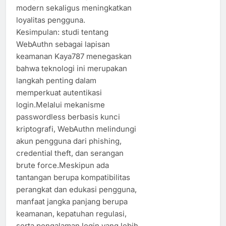
modern sekaligus meningkatkan
loyalitas pengguna.
Kesimpulan: studi tentang
WebAuthn sebagai lapisan
keamanan Kaya787 menegaskan
bahwa teknologi ini merupakan
langkah penting dalam
memperkuat autentikasi
login.Melalui mekanisme
passwordless berbasis kunci
kriptografi, WebAuthn melindungi
akun pengguna dari phishing,
credential theft, dan serangan
brute force.Meskipun ada
tantangan berupa kompatibilitas
perangkat dan edukasi pengguna,
manfaat jangka panjang berupa
keamanan, kepatuhan regulasi,
serta pengalaman login yang lebih