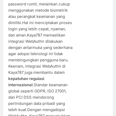
password rumit, melainkan cukup
menggunakan metode biometrik
atau perangkat keamanan yang
dimiliki.Hal ini menciptakan proses
login yang lebih cepat, nyaman,
dan aman.Kaya787 memastikan
integrasi WebAuthn dilakukan
dengan antarmuka yang sederhana
agar adopsi teknologi ini tidak
membingungkan pengguna baru.
Keenam, integrasi WebAuthn di
Kaya787 juga membantu dalam
kepatuhan regulasi
internasional
.Standar keamanan
global seperti GDPR, ISO 27001,
dan PCI DSS mendorong
perlindungan data pribadi yang
lebih kuat.Dengan mengadopsi
WebAuthn, Kaya787 menunjukkan