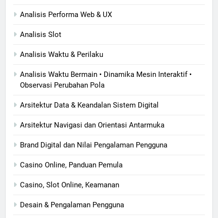
Analisis Performa Web & UX
Analisis Slot
Analisis Waktu & Perilaku
Analisis Waktu Bermain • Dinamika Mesin Interaktif •
Observasi Perubahan Pola
Arsitektur Data & Keandalan Sistem Digital
Arsitektur Navigasi dan Orientasi Antarmuka
Brand Digital dan Nilai Pengalaman Pengguna
Casino Online, Panduan Pemula
Casino, Slot Online, Keamanan
Desain & Pengalaman Pengguna