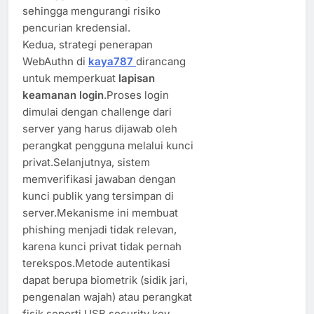
sehingga mengurangi risiko
pencurian kredensial.
Kedua, strategi penerapan
WebAuthn di
kaya787
dirancang
untuk memperkuat
lapisan
keamanan login
.Proses login
dimulai dengan challenge dari
server yang harus dijawab oleh
perangkat pengguna melalui kunci
privat.Selanjutnya, sistem
memverifikasi jawaban dengan
kunci publik yang tersimpan di
server.Mekanisme ini membuat
phishing menjadi tidak relevan,
karena kunci privat tidak pernah
terekspos.Metode autentikasi
dapat berupa biometrik (sidik jari,
pengenalan wajah) atau perangkat
fisik seperti USB security key.