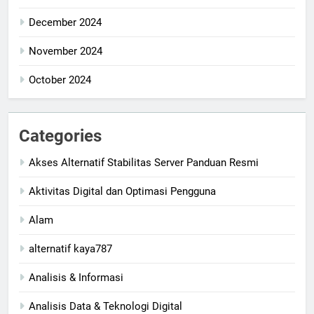
December 2024
November 2024
October 2024
Categories
Akses Alternatif Stabilitas Server Panduan Resmi
Aktivitas Digital dan Optimasi Pengguna
Alam
alternatif kaya787
Analisis & Informasi
Analisis Data & Teknologi Digital