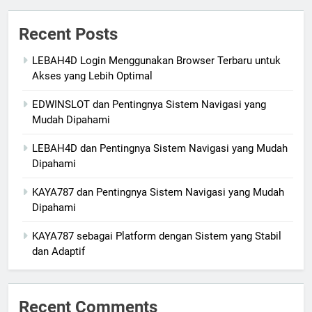
Recent Posts
LEBAH4D Login Menggunakan Browser Terbaru untuk
Akses yang Lebih Optimal
EDWINSLOT dan Pentingnya Sistem Navigasi yang
Mudah Dipahami
LEBAH4D dan Pentingnya Sistem Navigasi yang Mudah
Dipahami
KAYA787 dan Pentingnya Sistem Navigasi yang Mudah
Dipahami
KAYA787 sebagai Platform dengan Sistem yang Stabil
dan Adaptif
Recent Comments