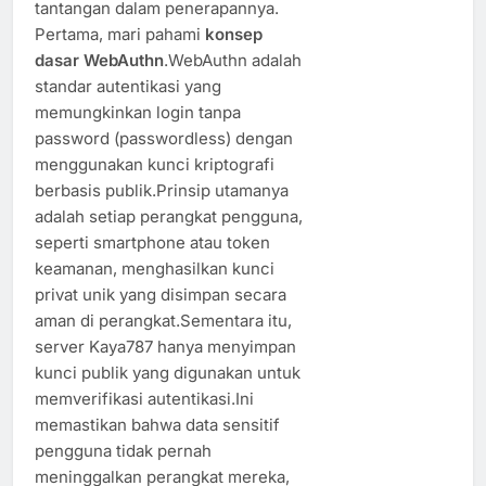
tantangan dalam penerapannya.
Pertama, mari pahami
konsep
dasar WebAuthn
.WebAuthn adalah
standar autentikasi yang
memungkinkan login tanpa
password (passwordless) dengan
menggunakan kunci kriptografi
berbasis publik.Prinsip utamanya
adalah setiap perangkat pengguna,
seperti smartphone atau token
keamanan, menghasilkan kunci
privat unik yang disimpan secara
aman di perangkat.Sementara itu,
server Kaya787 hanya menyimpan
kunci publik yang digunakan untuk
memverifikasi autentikasi.Ini
memastikan bahwa data sensitif
pengguna tidak pernah
meninggalkan perangkat mereka,