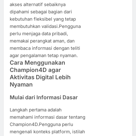
akses alternatif sebaiknya
dipahami sebagai bagian dari
kebutuhan fleksibel yang tetap
membutuhkan validasi.Pengguna
perlu menjaga data pribadi,
memakai perangkat aman, dan
membaca informasi dengan teliti
agar pengalaman tetap nyaman.
Cara Menggunakan
Champion4D agar
Aktivitas Digital Lebih
Nyaman
Mulai dari Informasi Dasar
Langkah pertama adalah
memahami informasi dasar tentang
Champion4D.Pengguna perlu
mengenali konteks platform, istilah