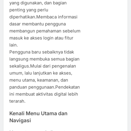
yang digunakan, dan bagian
penting yang perlu
diperhatikan.Membaca informasi
dasar membantu pengguna
membangun pemahaman sebelum
masuk ke akses login atau fitur
lain.
Pengguna baru sebaiknya tidak
langsung membuka semua bagian
sekaligus.Mulai dari pengenalan
umum, lalu lanjutkan ke akses,
menu utama, keamanan, dan
panduan penggunaan.Pendekatan
ini membuat aktivitas digital lebih
terarah.
Kenali Menu Utama dan
Navigasi