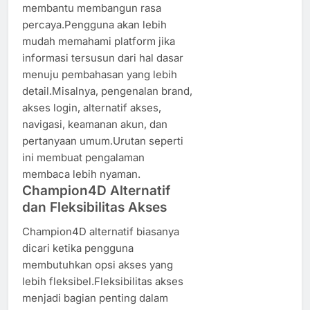
membantu membangun rasa
percaya.Pengguna akan lebih
mudah memahami platform jika
informasi tersusun dari hal dasar
menuju pembahasan yang lebih
detail.Misalnya, pengenalan brand,
akses login, alternatif akses,
navigasi, keamanan akun, dan
pertanyaan umum.Urutan seperti
ini membuat pengalaman
membaca lebih nyaman.
Champion4D Alternatif
dan Fleksibilitas Akses
Champion4D alternatif biasanya
dicari ketika pengguna
membutuhkan opsi akses yang
lebih fleksibel.Fleksibilitas akses
menjadi bagian penting dalam