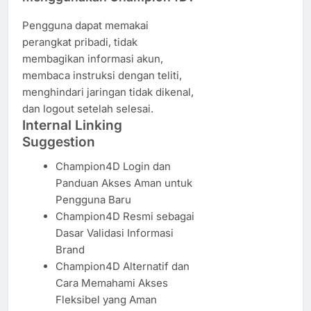
Pengguna dapat memakai
perangkat pribadi, tidak
membagikan informasi akun,
membaca instruksi dengan teliti,
menghindari jaringan tidak dikenal,
dan logout setelah selesai.
Internal Linking
Suggestion
Champion4D Login dan
Panduan Akses Aman untuk
Pengguna Baru
Champion4D Resmi sebagai
Dasar Validasi Informasi
Brand
Champion4D Alternatif dan
Cara Memahami Akses
Fleksibel yang Aman