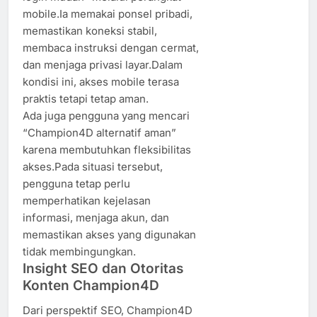
mobile.Ia memakai ponsel pribadi,
memastikan koneksi stabil,
membaca instruksi dengan cermat,
dan menjaga privasi layar.Dalam
kondisi ini, akses mobile terasa
praktis tetapi tetap aman.
Ada juga pengguna yang mencari
“Champion4D alternatif aman”
karena membutuhkan fleksibilitas
akses.Pada situasi tersebut,
pengguna tetap perlu
memperhatikan kejelasan
informasi, menjaga akun, dan
memastikan akses yang digunakan
tidak membingungkan.
Insight SEO dan Otoritas
Konten Champion4D
Dari perspektif SEO, Champion4D