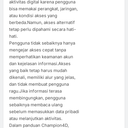
aktivitas digital karena pengguna
bisa memakai perangkat, jaringan,
atau kondisi akses yang
berbeda.Namun, akses alternatif
tetap perlu dipahami secara hati-
hati.
Pengguna tidak sebaiknya hanya
mengejar akses cepat tanpa
memperhatikan keamanan akun
dan kejelasan informasi.Akses
yang baik tetap harus mudah
dikenali, memiliki alur yang jelas,
dan tidak membuat pengguna
ragu.Jika informasi terasa
membingungkan, pengguna
sebaiknya membaca ulang
sebelum memasukkan data pribadi
atau melanjutkan aktivitas.
Dalam panduan Champion4D,