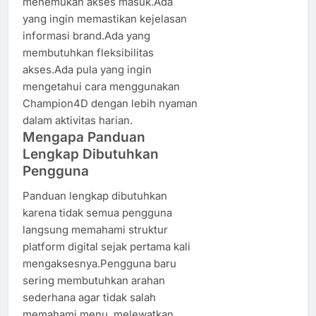
menemukan akses masuk.Ada
yang ingin memastikan kejelasan
informasi brand.Ada yang
membutuhkan fleksibilitas
akses.Ada pula yang ingin
mengetahui cara menggunakan
Champion4D dengan lebih nyaman
dalam aktivitas harian.
Mengapa Panduan
Lengkap Dibutuhkan
Pengguna
Panduan lengkap dibutuhkan
karena tidak semua pengguna
langsung memahami struktur
platform digital sejak pertama kali
mengaksesnya.Pengguna baru
sering membutuhkan arahan
sederhana agar tidak salah
memahami menu, melewatkan