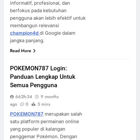
informatif, profesional, dan
berfokus pada kebutuhan
pengguna akan lebih efektif untuk
membangun relevansi
champion4d
di Google dalam
jangka panjang.
Read More
POKEMON787 Login:
Panduan Lengkap Untuk
Semua Pengguna
662fc34
9 months
ago
0
5 mins
POKEMON787
merupakan salah
satu platform permainan online
yang populer di kalangan
penggemar Pokémon. Dengan