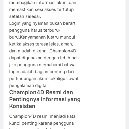
membagikan informasi akun, dan
memastikan sesi akses tertutup
setelah selesai.
Login yang nyaman bukan berarti
pengguna harus terburu-
buru.Kenyamanan justru muncul
ketika akses terasa jelas, aman,
dan mudah dikenali.Champion4D
dapat digunakan dengan lebih baik
jika pengguna memahami bahwa
login adalah bagian penting dari
perlindungan akun sekaligus awal
pengalaman digital.
Champion4D Resmi dan
Pentingnya Informasi yang
Konsisten
Champion4D resmi menjadi kata
kunci penting karena pengguna