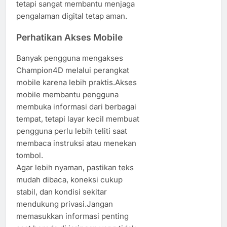
tetapi sangat membantu menjaga
pengalaman digital tetap aman.
Perhatikan Akses Mobile
Banyak pengguna mengakses
Champion4D melalui perangkat
mobile karena lebih praktis.Akses
mobile membantu pengguna
membuka informasi dari berbagai
tempat, tetapi layar kecil membuat
pengguna perlu lebih teliti saat
membaca instruksi atau menekan
tombol.
Agar lebih nyaman, pastikan teks
mudah dibaca, koneksi cukup
stabil, dan kondisi sekitar
mendukung privasi.Jangan
memasukkan informasi penting