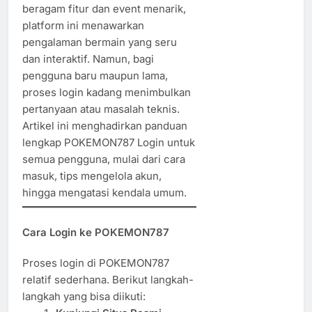
beragam fitur dan event menarik,
platform ini menawarkan
pengalaman bermain yang seru
dan interaktif. Namun, bagi
pengguna baru maupun lama,
proses login kadang menimbulkan
pertanyaan atau masalah teknis.
Artikel ini menghadirkan panduan
lengkap POKEMON787 Login untuk
semua pengguna, mulai dari cara
masuk, tips mengelola akun,
hingga mengatasi kendala umum.
Cara Login ke POKEMON787
Proses login di POKEMON787
relatif sederhana. Berikut langkah-
langkah yang bisa diikuti: