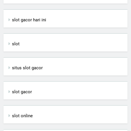
slot gacor hari ini
slot
situs slot gacor
slot gacor
slot online