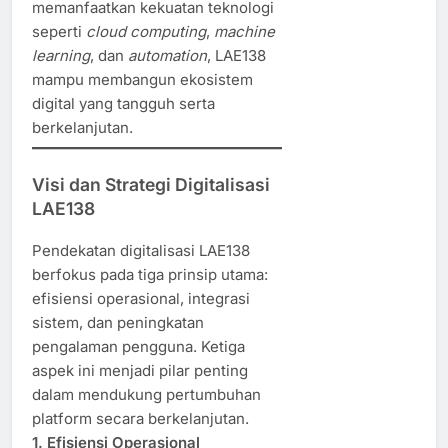
memanfaatkan kekuatan teknologi
seperti
cloud computing
,
machine
learning
, dan
automation
, LAE138
mampu membangun ekosistem
digital yang tangguh serta
berkelanjutan.
Visi dan Strategi Digitalisasi
LAE138
Pendekatan digitalisasi LAE138
berfokus pada tiga prinsip utama:
efisiensi operasional, integrasi
sistem, dan peningkatan
pengalaman pengguna. Ketiga
aspek ini menjadi pilar penting
dalam mendukung pertumbuhan
platform secara berkelanjutan.
1. Efisiensi Operasional