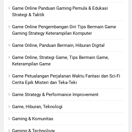
Game Online Panduan Gaming Pemula & Edukasi
Strategi & Taktik
Game Online Pengembangan Diri Tips Bermain Game
Gaming Strategy Keterampilan Komputer
Game Online, Panduan Bermain, Hiburan Digital
Game Online, Strategi Game, Tips Bermain Game,
Keterampilan Game
Game Petualangan Perjalanan Waktu Fantasi dan Sci-Fi
Cerita Epik Misteri dan Teka-Teki
Game Strategy & Performance Improvement
Game, Hiburan, Teknologi
Gaming & Komunitas
Gaming & Technology