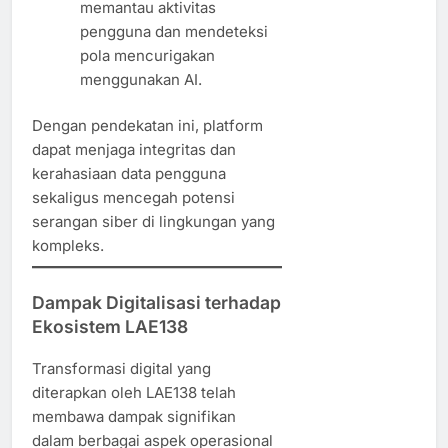
memantau aktivitas
pengguna dan mendeteksi
pola mencurigakan
menggunakan AI.
Dengan pendekatan ini, platform
dapat menjaga integritas dan
kerahasiaan data pengguna
sekaligus mencegah potensi
serangan siber di lingkungan yang
kompleks.
Dampak Digitalisasi terhadap
Ekosistem LAE138
Transformasi digital yang
diterapkan oleh LAE138 telah
membawa dampak signifikan
dalam berbagai aspek operasional