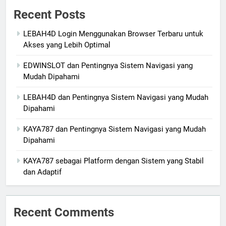
Recent Posts
LEBAH4D Login Menggunakan Browser Terbaru untuk
Akses yang Lebih Optimal
EDWINSLOT dan Pentingnya Sistem Navigasi yang
Mudah Dipahami
LEBAH4D dan Pentingnya Sistem Navigasi yang Mudah
Dipahami
KAYA787 dan Pentingnya Sistem Navigasi yang Mudah
Dipahami
KAYA787 sebagai Platform dengan Sistem yang Stabil
dan Adaptif
Recent Comments