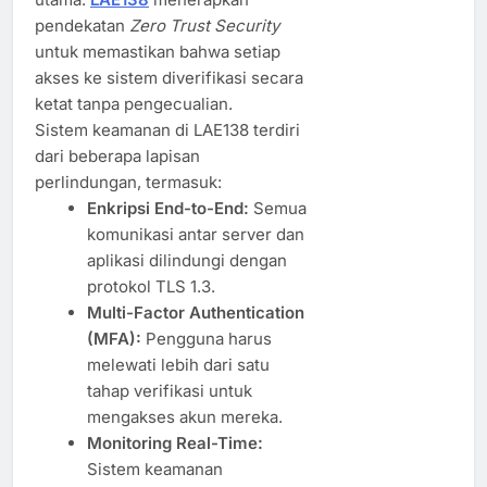
pendekatan
Zero Trust Security
untuk memastikan bahwa setiap
akses ke sistem diverifikasi secara
ketat tanpa pengecualian.
Sistem keamanan di LAE138 terdiri
dari beberapa lapisan
perlindungan, termasuk:
Enkripsi End-to-End:
Semua
komunikasi antar server dan
aplikasi dilindungi dengan
protokol TLS 1.3.
Multi-Factor Authentication
(MFA):
Pengguna harus
melewati lebih dari satu
tahap verifikasi untuk
mengakses akun mereka.
Monitoring Real-Time:
Sistem keamanan