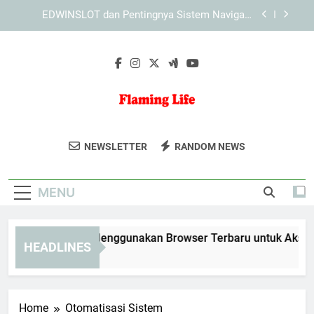
Skip
LEBAH4D dan Pentingnya Sistem Navigasi yang
to
Mudah Dipahami
content
KAYA787 dan Pentingnya Sistem Navigasi yang
Mudah Dipahami
LEBAH4D Login Menggunakan Browser Terbaru
untuk Akses yang Lebih Optimal
EDWINSLOT dan Pentingnya Sistem Navigasi
yang Mudah Dipahami
Flaming Life
Temukan Inspirasi Gaya Hidup Yang
LEBAH4D dan Pentingnya Sistem Navigasi yang
NEWSLETTER
RANDOM NEWS
Mudah Dipahami
Positif Di Flaming Life. Untuk Hidup
KAYA787 dan Pentingnya Sistem Navigasi yang
Yang Lebih Bermakna Dan
Mudah Dipahami
MENU
Menyenangkan.
BAH4D Login Menggunakan Browser Terbaru untuk Akses yan
HEADLINES
Week Ago
Home
Otomatisasi Sistem