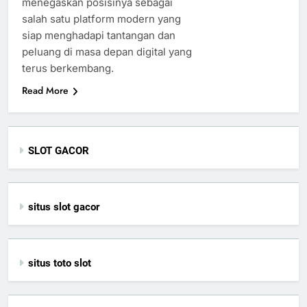
menegaskan posisinya sebagai
salah satu platform modern yang
siap menghadapi tantangan dan
peluang di masa depan digital yang
terus berkembang.
Read More
SLOT GACOR
situs slot gacor
situs toto slot