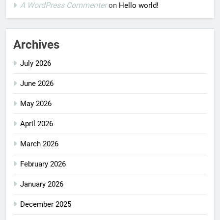
A WordPress Commenter
on
Hello world!
Archives
July 2026
June 2026
May 2026
April 2026
March 2026
February 2026
January 2026
December 2025