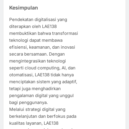
Kesimpulan
Pendekatan digitalisasi yang
diterapkan oleh LAE138
membuktikan bahwa transformasi
teknologi dapat membawa
efisiensi, keamanan, dan inovasi
secara bersamaan. Dengan
mengintegrasikan teknologi
seperti cloud computing, AI, dan
otomatisasi, LAE138 tidak hanya
menciptakan sistem yang adaptif,
tetapi juga menghadirkan
pengalaman digital yang unggul
bagi penggunanya.
Melalui strategi digital yang
berkelanjutan dan berfokus pada
kualitas layanan, LAE138