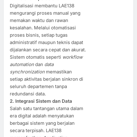
Digitalisasi membantu LAE138
mengurangi proses manual yang
memakan waktu dan rawan
kesalahan. Melalui otomatisasi
proses bisnis, setiap tugas
administratif maupun teknis dapat
dijalankan secara cepat dan akurat.
Sistem otomatis seperti
workflow
automation
dan
data
synchronization
memastikan
setiap aktivitas berjalan sinkron di
seluruh departemen tanpa
redundansi data.
2. Integrasi Sistem dan Data
Salah satu tantangan utama dalam
era digital adalah menyatukan
berbagai sistem yang berjalan
secara terpisah. LAE138