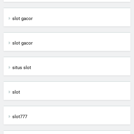
slot gacor
slot gacor
situs slot
slot
slot777