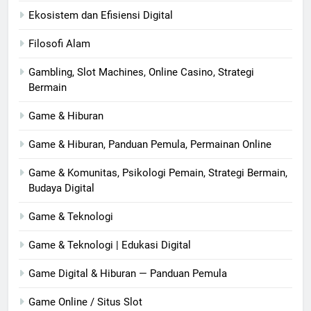
Ekosistem dan Efisiensi Digital
Filosofi Alam
Gambling, Slot Machines, Online Casino, Strategi
Bermain
Game & Hiburan
Game & Hiburan, Panduan Pemula, Permainan Online
Game & Komunitas, Psikologi Pemain, Strategi Bermain,
Budaya Digital
Game & Teknologi
Game & Teknologi | Edukasi Digital
Game Digital & Hiburan — Panduan Pemula
Game Online / Situs Slot