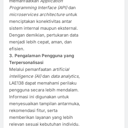
memanfaatkan
Application
Programming Interface (API)
dan
microservices architecture
untuk
menciptakan konektivitas antar
sistem internal maupun eksternal.
Dengan demikian, pertukaran data
menjadi lebih cepat, aman, dan
efisien.
3. Pengalaman Pengguna yang
Terpersonalisasi
Melalui pemanfaatan
artificial
intelligence (AI)
dan
data analytics
,
LAE138 dapat memahami perilaku
pengguna secara lebih mendalam.
Informasi ini digunakan untuk
menyesuaikan tampilan antarmuka,
rekomendasi fitur, serta
memberikan layanan yang lebih
relevan sesuai kebutuhan individu.