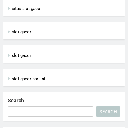
situs slot gacor
slot gacor
slot gacor
slot gacor hari ini
Search
SEARCH