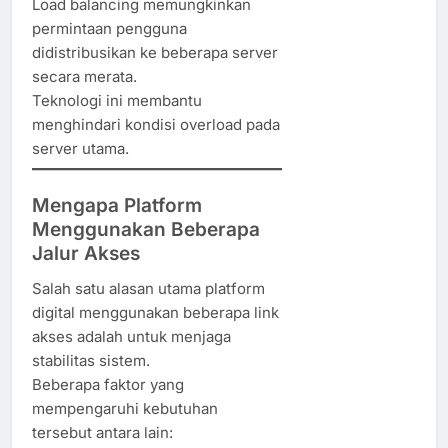
Load balancing memungkinkan
permintaan pengguna
didistribusikan ke beberapa server
secara merata.
Teknologi ini membantu
menghindari kondisi overload pada
server utama.
Mengapa Platform
Menggunakan Beberapa
Jalur Akses
Salah satu alasan utama platform
digital menggunakan beberapa link
akses adalah untuk menjaga
stabilitas sistem.
Beberapa faktor yang
mempengaruhi kebutuhan
tersebut antara lain: