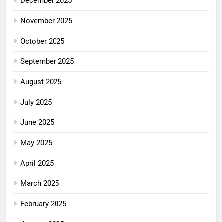
December 2025
November 2025
October 2025
September 2025
August 2025
July 2025
June 2025
May 2025
April 2025
March 2025
February 2025