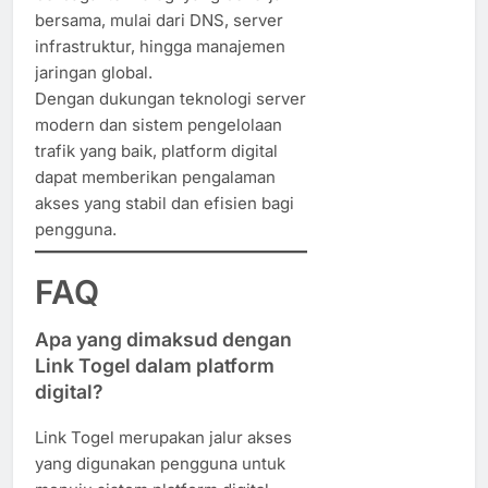
bersama, mulai dari DNS, server
infrastruktur, hingga manajemen
jaringan global.
Dengan dukungan teknologi server
modern dan sistem pengelolaan
trafik yang baik, platform digital
dapat memberikan pengalaman
akses yang stabil dan efisien bagi
pengguna.
FAQ
Apa yang dimaksud dengan
Link Togel dalam platform
digital?
Link Togel merupakan jalur akses
yang digunakan pengguna untuk