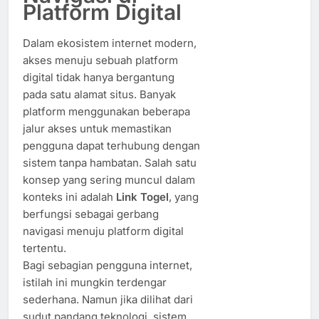
Platform Digital
Dalam ekosistem internet modern,
akses menuju sebuah platform
digital tidak hanya bergantung
pada satu alamat situs. Banyak
platform menggunakan beberapa
jalur akses untuk memastikan
pengguna dapat terhubung dengan
sistem tanpa hambatan. Salah satu
konsep yang sering muncul dalam
konteks ini adalah
Link Togel
, yang
berfungsi sebagai gerbang
navigasi menuju platform digital
tertentu.
Bagi sebagian pengguna internet,
istilah ini mungkin terdengar
sederhana. Namun jika dilihat dari
sudut pandang teknologi, sistem