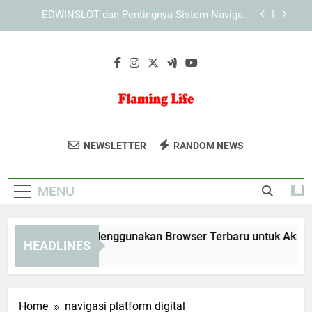
Skip
LEBAH4D dan Pentingnya Sistem Navigasi yang
to
Mudah Dipahami
content
KAYA787 dan Pentingnya Sistem Navigasi yang
Mudah Dipahami
LEBAH4D Login Menggunakan Browser Terbaru
untuk Akses yang Lebih Optimal
EDWINSLOT dan Pentingnya Sistem Navigasi
yang Mudah Dipahami
Flaming Life
Temukan Inspirasi Gaya Hidup Yang
LEBAH4D dan Pentingnya Sistem Navigasi yang
NEWSLETTER
RANDOM NEWS
Mudah Dipahami
Positif Di Flaming Life. Untuk Hidup
KAYA787 dan Pentingnya Sistem Navigasi yang
Yang Lebih Bermakna Dan
Mudah Dipahami
MENU
Menyenangkan.
BAH4D Login Menggunakan Browser Terbaru untuk Akses yan
HEADLINES
Weeks Ago
Home
navigasi platform digital