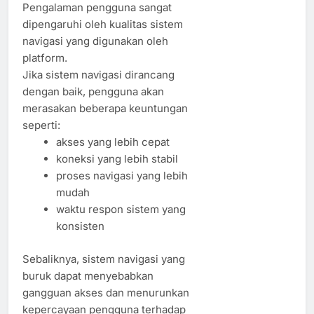
Pengalaman pengguna sangat
dipengaruhi oleh kualitas sistem
navigasi yang digunakan oleh
platform.
Jika sistem navigasi dirancang
dengan baik, pengguna akan
merasakan beberapa keuntungan
seperti:
akses yang lebih cepat
koneksi yang lebih stabil
proses navigasi yang lebih
mudah
waktu respon sistem yang
konsisten
Sebaliknya, sistem navigasi yang
buruk dapat menyebabkan
gangguan akses dan menurunkan
kepercayaan pengguna terhadap