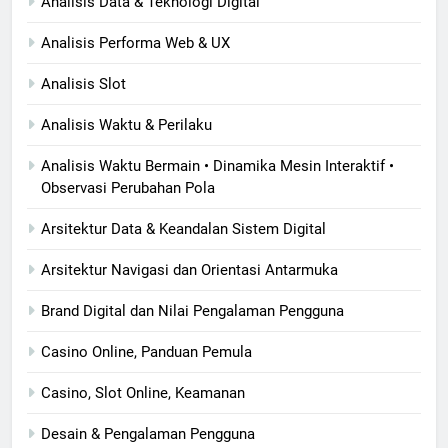
Analisis Data & Teknologi Digital
Analisis Performa Web & UX
Analisis Slot
Analisis Waktu & Perilaku
Analisis Waktu Bermain • Dinamika Mesin Interaktif •
Observasi Perubahan Pola
Arsitektur Data & Keandalan Sistem Digital
Arsitektur Navigasi dan Orientasi Antarmuka
Brand Digital dan Nilai Pengalaman Pengguna
Casino Online, Panduan Pemula
Casino, Slot Online, Keamanan
Desain & Pengalaman Pengguna