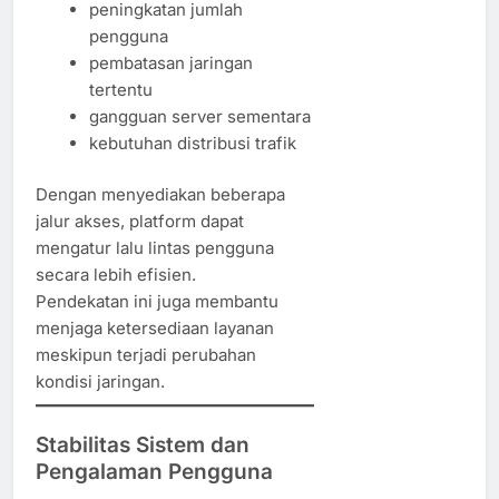
peningkatan jumlah
pengguna
pembatasan jaringan
tertentu
gangguan server sementara
kebutuhan distribusi trafik
Dengan menyediakan beberapa
jalur akses, platform dapat
mengatur lalu lintas pengguna
secara lebih efisien.
Pendekatan ini juga membantu
menjaga ketersediaan layanan
meskipun terjadi perubahan
kondisi jaringan.
Stabilitas Sistem dan
Pengalaman Pengguna