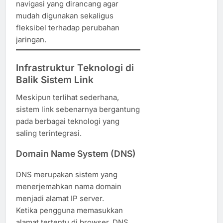
navigasi yang dirancang agar
mudah digunakan sekaligus
fleksibel terhadap perubahan
jaringan.
Infrastruktur Teknologi di
Balik Sistem Link
Meskipun terlihat sederhana,
sistem link sebenarnya bergantung
pada berbagai teknologi yang
saling terintegrasi.
Domain Name System (DNS)
DNS merupakan sistem yang
menerjemahkan nama domain
menjadi alamat IP server.
Ketika pengguna memasukkan
alamat tertentu di browser, DNS