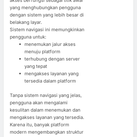
akses berfungsi sebagai titik awal
yang menghubungkan pengguna
dengan sistem yang lebih besar di
belakang layar.
Sistem navigasi ini memungkinkan
pengguna untuk:
menemukan jalur akses
menuju platform
terhubung dengan server
yang tepat
mengakses layanan yang
tersedia dalam platform
Tanpa sistem navigasi yang jelas,
pengguna akan mengalami
kesulitan dalam menemukan dan
mengakses layanan yang tersedia.
Karena itu, banyak platform
modern mengembangkan struktur