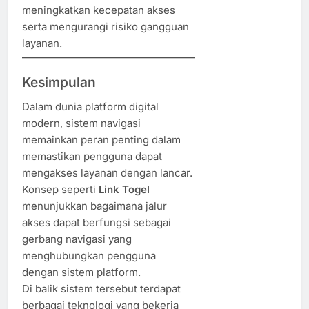
meningkatkan kecepatan akses
serta mengurangi risiko gangguan
layanan.
Kesimpulan
Dalam dunia platform digital
modern, sistem navigasi
memainkan peran penting dalam
memastikan pengguna dapat
mengakses layanan dengan lancar.
Konsep seperti
Link Togel
menunjukkan bagaimana jalur
akses dapat berfungsi sebagai
gerbang navigasi yang
menghubungkan pengguna
dengan sistem platform.
Di balik sistem tersebut terdapat
berbagai teknologi yang bekerja