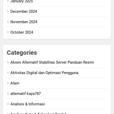
January 2025
December 2024
November 2024
October 2024
Categories
Akses Alternatif Stabilitas Server Panduan Resmi
Aktivitas Digital dan Optimasi Pengguna
Alam
alternatif kaya787
Analisis & Informasi