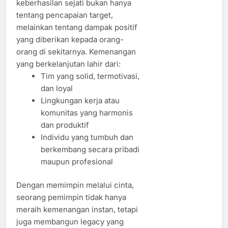
keberhasilan sejati bukan hanya
tentang pencapaian target,
melainkan tentang dampak positif
yang diberikan kepada orang-
orang di sekitarnya. Kemenangan
yang berkelanjutan lahir dari:
Tim yang solid, termotivasi,
dan loyal
Lingkungan kerja atau
komunitas yang harmonis
dan produktif
Individu yang tumbuh dan
berkembang secara pribadi
maupun profesional
Dengan memimpin melalui cinta,
seorang pemimpin tidak hanya
meraih kemenangan instan, tetapi
juga membangun legacy yang