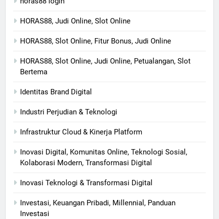
horas88 login
HORAS88, Judi Online, Slot Online
HORAS88, Slot Online, Fitur Bonus, Judi Online
HORAS88, Slot Online, Judi Online, Petualangan, Slot
Bertema
Identitas Brand Digital
Industri Perjudian & Teknologi
Infrastruktur Cloud & Kinerja Platform
Inovasi Digital, Komunitas Online, Teknologi Sosial,
Kolaborasi Modern, Transformasi Digital
Inovasi Teknologi & Transformasi Digital
Investasi, Keuangan Pribadi, Millennial, Panduan
Investasi