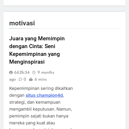
motivasi
Juara yang Memimpin
dengan Cinta: Seni
Kepemimpinan yang
Menginspirasi
662fc34
9 months
ago
0
6 mins
Kepemimpinan sering dikaitkan
dengan
situs champion4d
,
strategi, dan kemampuan
mengambil keputusan. Namun,
pemimpin sejati bukan hanya
mereka yang kuat atau