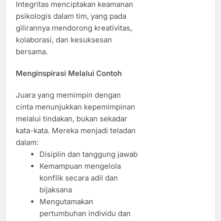
Integritas menciptakan keamanan
psikologis dalam tim, yang pada
gilirannya mendorong kreativitas,
kolaborasi, dan kesuksesan
bersama.
Menginspirasi Melalui Contoh
Juara yang memimpin dengan
cinta menunjukkan kepemimpinan
melalui tindakan, bukan sekadar
kata-kata. Mereka menjadi teladan
dalam:
Disiplin dan tanggung jawab
Kemampuan mengelola
konflik secara adil dan
bijaksana
Mengutamakan
pertumbuhan individu dan