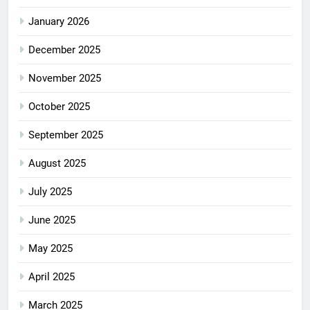
January 2026
December 2025
November 2025
October 2025
September 2025
August 2025
July 2025
June 2025
May 2025
April 2025
March 2025