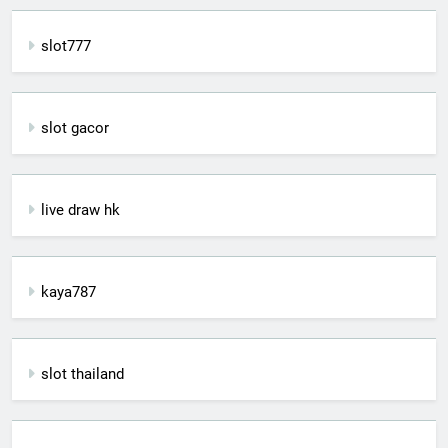
slot777
slot gacor
live draw hk
kaya787
slot thailand