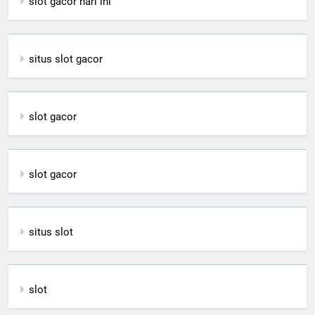
slot gacor hari ini
situs slot gacor
slot gacor
slot gacor
situs slot
slot