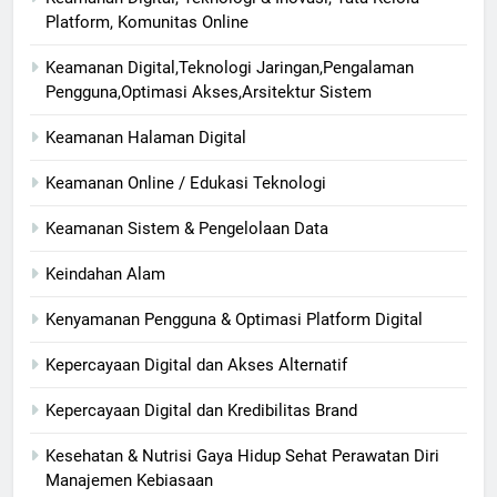
Platform, Komunitas Online
Keamanan Digital,Teknologi Jaringan,Pengalaman
Pengguna,Optimasi Akses,Arsitektur Sistem
Keamanan Halaman Digital
Keamanan Online / Edukasi Teknologi
Keamanan Sistem & Pengelolaan Data
Keindahan Alam
Kenyamanan Pengguna & Optimasi Platform Digital
Kepercayaan Digital dan Akses Alternatif
Kepercayaan Digital dan Kredibilitas Brand
Kesehatan & Nutrisi Gaya Hidup Sehat Perawatan Diri
Manajemen Kebiasaan