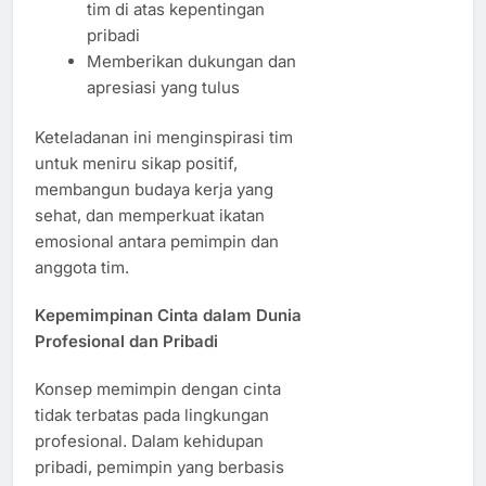
tim di atas kepentingan
pribadi
Memberikan dukungan dan
apresiasi yang tulus
Keteladanan ini menginspirasi tim
untuk meniru sikap positif,
membangun budaya kerja yang
sehat, dan memperkuat ikatan
emosional antara pemimpin dan
anggota tim.
Kepemimpinan Cinta dalam Dunia
Profesional dan Pribadi
Konsep memimpin dengan cinta
tidak terbatas pada lingkungan
profesional. Dalam kehidupan
pribadi, pemimpin yang berbasis