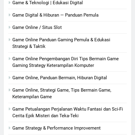
Game & Teknologi | Edukasi Digital
Game Digital & Hiburan — Panduan Pemula
Game Online / Situs Slot
Game Online Panduan Gaming Pemula & Edukasi
Strategi & Taktik
Game Online Pengembangan Diri Tips Bermain Game
Gaming Strategy Keterampilan Komputer
Game Online, Panduan Bermain, Hiburan Digital
Game Online, Strategi Game, Tips Bermain Game,
Keterampilan Game
Game Petualangan Perjalanan Waktu Fantasi dan Sci-Fi
Cerita Epik Misteri dan Teka-Teki
Game Strategy & Performance Improvement