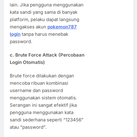
lain. Jika pengguna menggunakan
kata sandi yang sama di banyak
platform, pelaku dapat langsung
mengakses akun
pokemon787
login
tanpa harus menebak
password.
c.
Brute Force Attack (Percobaan
Login Otomatis)
Brute force dilakukan dengan
mencoba ribuan kombinasi
username dan password
menggunakan sistem otomatis.
Serangan ini sangat efektif jika
pengguna menggunakan kata
sandi sederhana seperti “123456”
atau “password”.