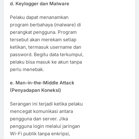
d.
Keylogger dan Malware
Pelaku dapat menanamkan
program berbahaya (malware) di
perangkat pengguna. Program
tersebut akan merekam setiap
ketikan, termasuk username dan
password. Begitu data terkumpul,
pelaku bisa masuk ke akun tanpa
perlu menebak.
e.
Man-in-the-Middle Attack
(Penyadapan Koneksi)
Serangan ini terjadi ketika pelaku
mencegat komunikasi antara
pengguna dan server. Jika
pengguna login melalui jaringan
Wi-Fi publik tanpa enkripsi,