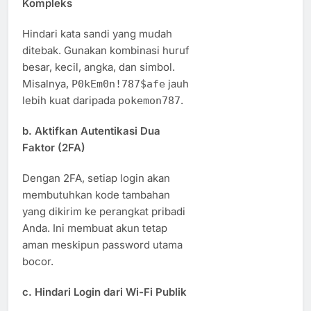
Kompleks
Hindari kata sandi yang mudah
ditebak. Gunakan kombinasi huruf
besar, kecil, angka, dan simbol.
Misalnya,
jauh
P0kEm0n!787$afe
lebih kuat daripada
.
pokemon787
b. Aktifkan Autentikasi Dua
Faktor (2FA)
Dengan 2FA, setiap login akan
membutuhkan kode tambahan
yang dikirim ke perangkat pribadi
Anda. Ini membuat akun tetap
aman meskipun password utama
bocor.
c. Hindari Login dari Wi-Fi Publik