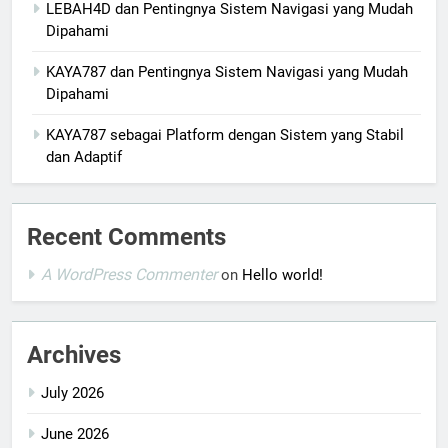
LEBAH4D dan Pentingnya Sistem Navigasi yang Mudah
Dipahami
KAYA787 dan Pentingnya Sistem Navigasi yang Mudah
Dipahami
KAYA787 sebagai Platform dengan Sistem yang Stabil
dan Adaptif
Recent Comments
A WordPress Commenter
on
Hello world!
Archives
July 2026
June 2026