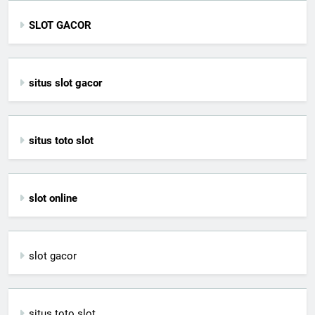
SLOT GACOR
situs slot gacor
situs toto slot
slot online
slot gacor
situs toto slot