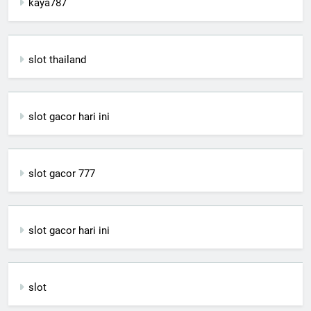
kaya787
slot thailand
slot gacor hari ini
slot gacor 777
slot gacor hari ini
slot