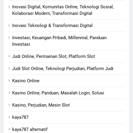
Inovasi Digital, Komunitas Online, Teknologi Sosial,
Kolaborasi Modern, Transformasi Digital
Inovasi Teknologi & Transformasi Digital
Investasi, Keuangan Pribadi, Millennial, Panduan
Investasi
Judi Online, Permainan Slot, Platform Slot
Judi Slot Online, Teknologi Perjudian, Platform Judi
Kasino Online
Kasino Online, Panduan, Masalah Login, Solusi
Kasino, Perjudian, Mesin Slot
kaya787
kaya787 alternatif