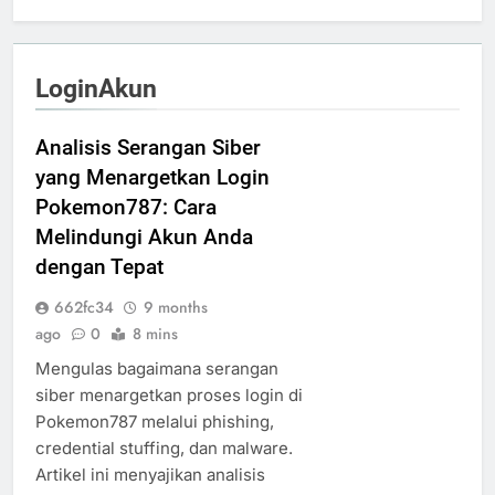
LoginAkun
Analisis Serangan Siber
yang Menargetkan Login
Pokemon787: Cara
Melindungi Akun Anda
dengan Tepat
662fc34
9 months
ago
0
8 mins
Mengulas bagaimana serangan
siber menargetkan proses login di
Pokemon787 melalui phishing,
credential stuffing, dan malware.
Artikel ini menyajikan analisis