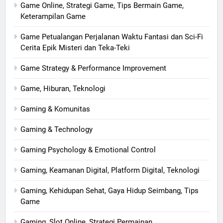
Game Online, Strategi Game, Tips Bermain Game,
Keterampilan Game
Game Petualangan Perjalanan Waktu Fantasi dan Sci-Fi
Cerita Epik Misteri dan Teka-Teki
Game Strategy & Performance Improvement
Game, Hiburan, Teknologi
Gaming & Komunitas
Gaming & Technology
Gaming Psychology & Emotional Control
Gaming, Keamanan Digital, Platform Digital, Teknologi
Gaming, Kehidupan Sehat, Gaya Hidup Seimbang, Tips
Game
Gaming, Slot Online, Strategi Permainan