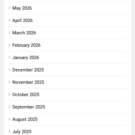
May 2026
April 2026
March 2026
February 2026
January 2026
December 2025
November 2025
October 2025
September 2025
August 2025
July 2025