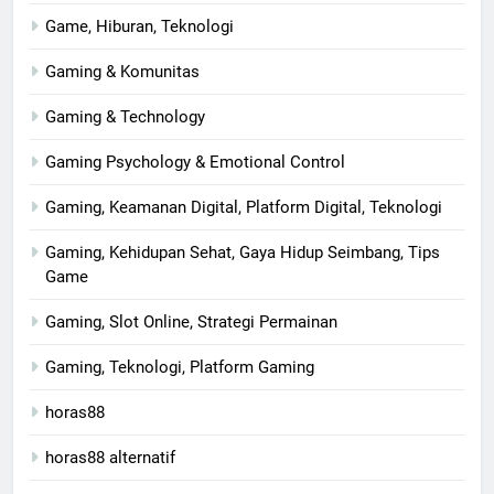
Game, Hiburan, Teknologi
Gaming & Komunitas
Gaming & Technology
Gaming Psychology & Emotional Control
Gaming, Keamanan Digital, Platform Digital, Teknologi
Gaming, Kehidupan Sehat, Gaya Hidup Seimbang, Tips
Game
Gaming, Slot Online, Strategi Permainan
Gaming, Teknologi, Platform Gaming
horas88
horas88 alternatif