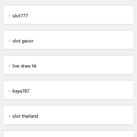
slot777
slot gacor
live draw hk
kaya787
slot thailand