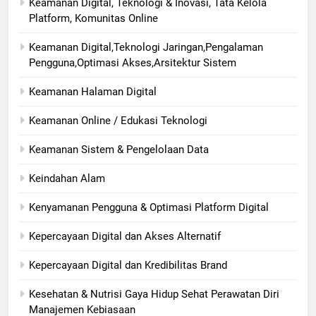
Keamanan Digital, Teknologi & Inovasi, Tata Kelola
Platform, Komunitas Online
Keamanan Digital,Teknologi Jaringan,Pengalaman
Pengguna,Optimasi Akses,Arsitektur Sistem
Keamanan Halaman Digital
Keamanan Online / Edukasi Teknologi
Keamanan Sistem & Pengelolaan Data
Keindahan Alam
Kenyamanan Pengguna & Optimasi Platform Digital
Kepercayaan Digital dan Akses Alternatif
Kepercayaan Digital dan Kredibilitas Brand
Kesehatan & Nutrisi Gaya Hidup Sehat Perawatan Diri
Manajemen Kebiasaan