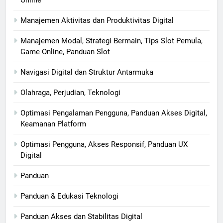
Online
Manajemen Aktivitas dan Produktivitas Digital
Manajemen Modal, Strategi Bermain, Tips Slot Pemula,
Game Online, Panduan Slot
Navigasi Digital dan Struktur Antarmuka
Olahraga, Perjudian, Teknologi
Optimasi Pengalaman Pengguna, Panduan Akses Digital,
Keamanan Platform
Optimasi Pengguna, Akses Responsif, Panduan UX
Digital
Panduan
Panduan & Edukasi Teknologi
Panduan Akses dan Stabilitas Digital