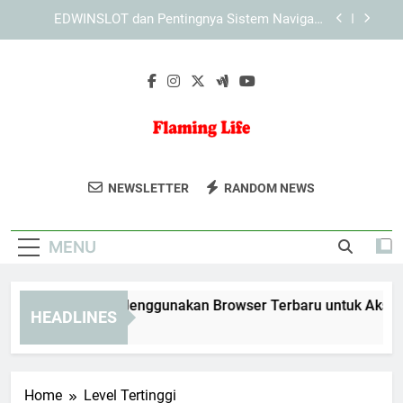
Skip
LEBAH4D dan Pentingnya Sistem Navigasi yang
to
Mudah Dipahami
content
KAYA787 dan Pentingnya Sistem Navigasi yang
Mudah Dipahami
LEBAH4D Login Menggunakan Browser Terbaru
untuk Akses yang Lebih Optimal
EDWINSLOT dan Pentingnya Sistem Navigasi
yang Mudah Dipahami
Flaming Life
Temukan Inspirasi Gaya Hidup Yang
LEBAH4D dan Pentingnya Sistem Navigasi yang
NEWSLETTER
RANDOM NEWS
Mudah Dipahami
Positif Di Flaming Life. Untuk Hidup
KAYA787 dan Pentingnya Sistem Navigasi yang
Yang Lebih Bermakna Dan
Mudah Dipahami
MENU
Menyenangkan.
EBAH4D Login Menggunakan Browser Terbaru untuk Akses yan
HEADLINES
Weeks Ago
Home
Level Tertinggi