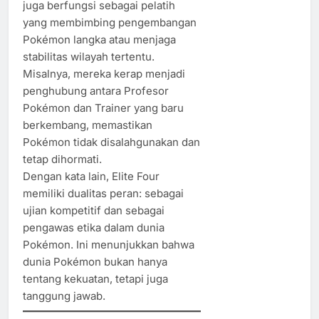
juga berfungsi sebagai pelatih
yang membimbing pengembangan
Pokémon langka atau menjaga
stabilitas wilayah tertentu.
Misalnya, mereka kerap menjadi
penghubung antara Profesor
Pokémon dan Trainer yang baru
berkembang, memastikan
Pokémon tidak disalahgunakan dan
tetap dihormati.
Dengan kata lain, Elite Four
memiliki dualitas peran: sebagai
ujian kompetitif dan sebagai
pengawas etika dalam dunia
Pokémon. Ini menunjukkan bahwa
dunia Pokémon bukan hanya
tentang kekuatan, tetapi juga
tanggung jawab.