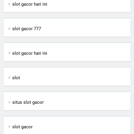
slot gacor hari ini
slot gacor 777
slot gacor hari ini
slot
situs slot gacor
slot gacor