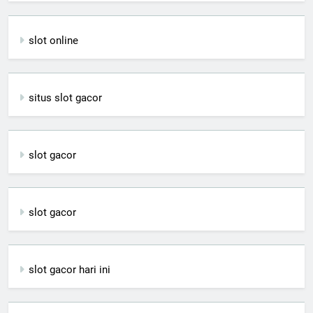
slot online
situs slot gacor
slot gacor
slot gacor
slot gacor hari ini