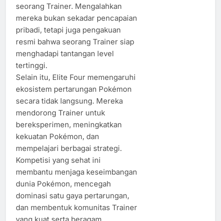
seorang Trainer. Mengalahkan
mereka bukan sekadar pencapaian
pribadi, tetapi juga pengakuan
resmi bahwa seorang Trainer siap
menghadapi tantangan level
tertinggi.
Selain itu, Elite Four memengaruhi
ekosistem pertarungan Pokémon
secara tidak langsung. Mereka
mendorong Trainer untuk
bereksperimen, meningkatkan
kekuatan Pokémon, dan
mempelajari berbagai strategi.
Kompetisi yang sehat ini
membantu menjaga keseimbangan
dunia Pokémon, mencegah
dominasi satu gaya pertarungan,
dan membentuk komunitas Trainer
yang kuat serta beragam.