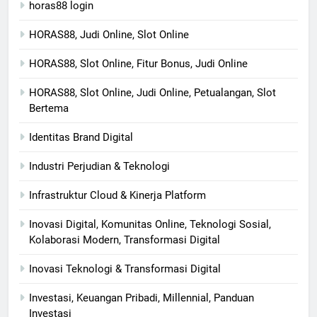
horas88 login
HORAS88, Judi Online, Slot Online
HORAS88, Slot Online, Fitur Bonus, Judi Online
HORAS88, Slot Online, Judi Online, Petualangan, Slot
Bertema
Identitas Brand Digital
Industri Perjudian & Teknologi
Infrastruktur Cloud & Kinerja Platform
Inovasi Digital, Komunitas Online, Teknologi Sosial,
Kolaborasi Modern, Transformasi Digital
Inovasi Teknologi & Transformasi Digital
Investasi, Keuangan Pribadi, Millennial, Panduan
Investasi