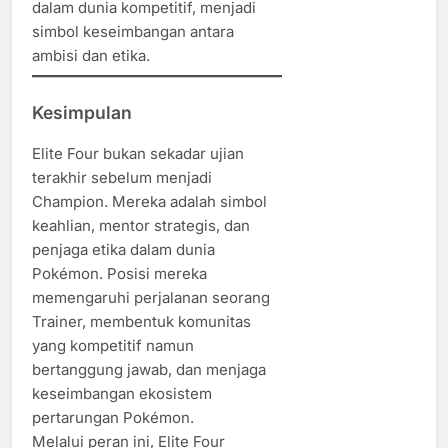
dalam dunia kompetitif, menjadi
simbol keseimbangan antara
ambisi dan etika.
Kesimpulan
Elite Four bukan sekadar ujian
terakhir sebelum menjadi
Champion. Mereka adalah simbol
keahlian, mentor strategis, dan
penjaga etika dalam dunia
Pokémon. Posisi mereka
memengaruhi perjalanan seorang
Trainer, membentuk komunitas
yang kompetitif namun
bertanggung jawab, dan menjaga
keseimbangan ekosistem
pertarungan Pokémon.
Melalui peran ini, Elite Four