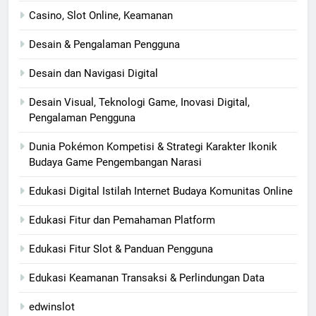
Casino, Slot Online, Keamanan
Desain & Pengalaman Pengguna
Desain dan Navigasi Digital
Desain Visual, Teknologi Game, Inovasi Digital,
Pengalaman Pengguna
Dunia Pokémon Kompetisi & Strategi Karakter Ikonik
Budaya Game Pengembangan Narasi
Edukasi Digital Istilah Internet Budaya Komunitas Online
Edukasi Fitur dan Pemahaman Platform
Edukasi Fitur Slot & Panduan Pengguna
Edukasi Keamanan Transaksi & Perlindungan Data
edwinslot