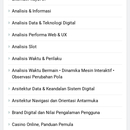
Analisis & Informasi
Analisis Data & Teknologi Digital
Analisis Performa Web & UX
Analisis Slot
Analisis Waktu & Perilaku
Analisis Waktu Bermain • Dinamika Mesin Interaktif •
Observasi Perubahan Pola
Arsitektur Data & Keandalan Sistem Digital
Arsitektur Navigasi dan Orientasi Antarmuka
Brand Digital dan Nilai Pengalaman Pengguna
Casino Online, Panduan Pemula