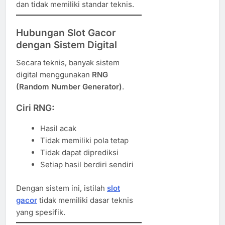
dan tidak memiliki standar teknis.
Hubungan Slot Gacor
dengan Sistem Digital
Secara teknis, banyak sistem
digital menggunakan
RNG
(Random Number Generator)
.
Ciri RNG:
Hasil acak
Tidak memiliki pola tetap
Tidak dapat diprediksi
Setiap hasil berdiri sendiri
Dengan sistem ini, istilah
slot
gacor
tidak memiliki dasar teknis
yang spesifik.