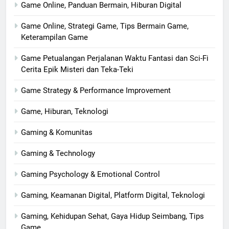
Game Online, Panduan Bermain, Hiburan Digital
Game Online, Strategi Game, Tips Bermain Game,
Keterampilan Game
Game Petualangan Perjalanan Waktu Fantasi dan Sci-Fi
Cerita Epik Misteri dan Teka-Teki
Game Strategy & Performance Improvement
Game, Hiburan, Teknologi
Gaming & Komunitas
Gaming & Technology
Gaming Psychology & Emotional Control
Gaming, Keamanan Digital, Platform Digital, Teknologi
Gaming, Kehidupan Sehat, Gaya Hidup Seimbang, Tips
Game