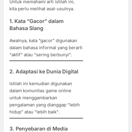
Untuk memahami arti istilah ini,
kita perlu melihat asal-usulnya.
1. Kata “Gacor” dalam
Bahasa Slang
Awalnya, kata “gacor” digunakan
dalam bahasa informal yang berarti
“aktif” atau “sering berbunyi”.
2. Adaptasi ke Dunia Digital
Istilah ini kemudian digunakan
dalam komunitas game online
untuk menggambarkan
pengalaman yang dianggap “lebih
hidup” atau “lebih baik”.
3. Penyebaran di Media