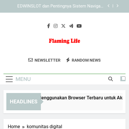
Skip
LEBAH4D dan Pentingnya Sistem Navigasi yang
to
Mudah Dipahami
content
KAYA787 dan Pentingnya Sistem Navigasi yang
Mudah Dipahami
LEBAH4D Login Menggunakan Browser Terbaru
untuk Akses yang Lebih Optimal
EDWINSLOT dan Pentingnya Sistem Navigasi
yang Mudah Dipahami
Flaming Life
Temukan Inspirasi Gaya Hidup Yang
LEBAH4D dan Pentingnya Sistem Navigasi yang
NEWSLETTER
RANDOM NEWS
Mudah Dipahami
Positif Di Flaming Life. Untuk Hidup
KAYA787 dan Pentingnya Sistem Navigasi yang
Yang Lebih Bermakna Dan
Mudah Dipahami
MENU
Menyenangkan.
EBAH4D Login Menggunakan Browser Terbaru untuk Akses ya
HEADLINES
 Weeks Ago
Home
komunitas digital