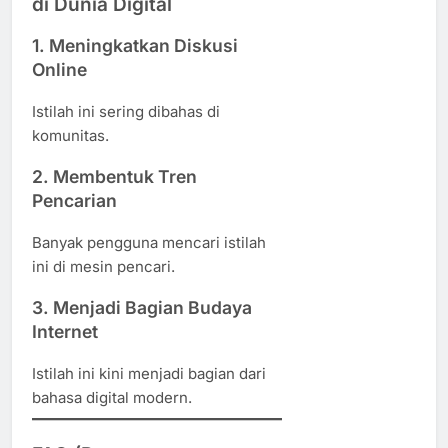
di Dunia Digital
1. Meningkatkan Diskusi
Online
Istilah ini sering dibahas di
komunitas.
2. Membentuk Tren
Pencarian
Banyak pengguna mencari istilah
ini di mesin pencari.
3. Menjadi Bagian Budaya
Internet
Istilah ini kini menjadi bagian dari
bahasa digital modern.