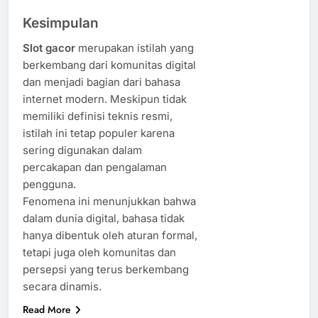
Kesimpulan
Slot gacor
merupakan istilah yang
berkembang dari komunitas digital
dan menjadi bagian dari bahasa
internet modern. Meskipun tidak
memiliki definisi teknis resmi,
istilah ini tetap populer karena
sering digunakan dalam
percakapan dan pengalaman
pengguna.
Fenomena ini menunjukkan bahwa
dalam dunia digital, bahasa tidak
hanya dibentuk oleh aturan formal,
tetapi juga oleh komunitas dan
persepsi yang terus berkembang
secara dinamis.
Read More