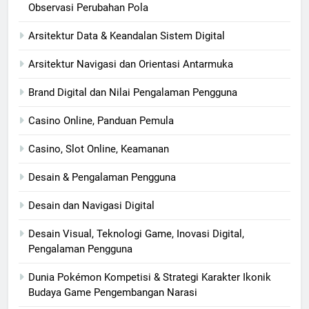
Observasi Perubahan Pola
Arsitektur Data & Keandalan Sistem Digital
Arsitektur Navigasi dan Orientasi Antarmuka
Brand Digital dan Nilai Pengalaman Pengguna
Casino Online, Panduan Pemula
Casino, Slot Online, Keamanan
Desain & Pengalaman Pengguna
Desain dan Navigasi Digital
Desain Visual, Teknologi Game, Inovasi Digital,
Pengalaman Pengguna
Dunia Pokémon Kompetisi & Strategi Karakter Ikonik
Budaya Game Pengembangan Narasi