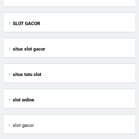
SLOT GACOR
situs slot gacor
situs toto slot
slot online
slot gacor