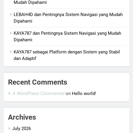
Mudah Dipahami
LEBAH4D dan Pentingnya Sistem Navigasi yang Mudah
Dipahami
KAYA787 dan Pentingnya Sistem Navigasi yang Mudah
Dipahami
KAYA787 sebagai Platform dengan Sistem yang Stabil
dan Adaptif
Recent Comments
A WordPress Commenter
on
Hello world!
Archives
July 2026