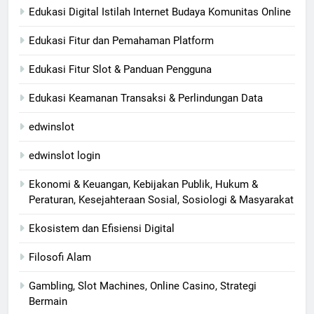
Edukasi Digital Istilah Internet Budaya Komunitas Online
Edukasi Fitur dan Pemahaman Platform
Edukasi Fitur Slot & Panduan Pengguna
Edukasi Keamanan Transaksi & Perlindungan Data
edwinslot
edwinslot login
Ekonomi & Keuangan, Kebijakan Publik, Hukum &
Peraturan, Kesejahteraan Sosial, Sosiologi & Masyarakat
Ekosistem dan Efisiensi Digital
Filosofi Alam
Gambling, Slot Machines, Online Casino, Strategi
Bermain