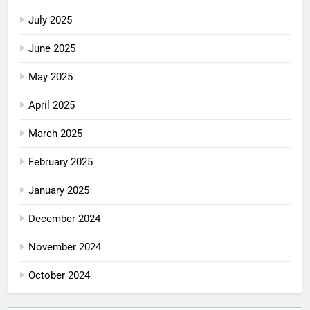
July 2025
June 2025
May 2025
April 2025
March 2025
February 2025
January 2025
December 2024
November 2024
October 2024