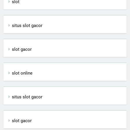
slot
situs slot gacor
slot gacor
slot online
situs slot gacor
slot gacor