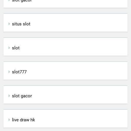
situs slot
slot
slot777
slot gacor
live draw hk