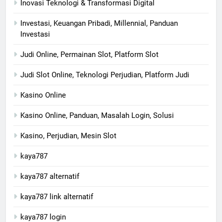
Inovasi Teknologi & Transformasi Digital
Investasi, Keuangan Pribadi, Millennial, Panduan
Investasi
Judi Online, Permainan Slot, Platform Slot
Judi Slot Online, Teknologi Perjudian, Platform Judi
Kasino Online
Kasino Online, Panduan, Masalah Login, Solusi
Kasino, Perjudian, Mesin Slot
kaya787
kaya787 alternatif
kaya787 link alternatif
kaya787 login