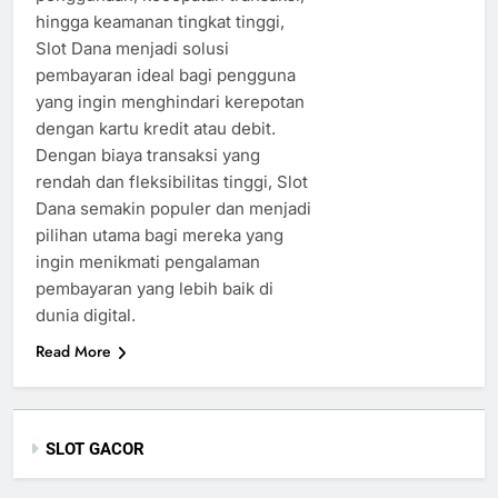
hingga keamanan tingkat tinggi,
Slot Dana menjadi solusi
pembayaran ideal bagi pengguna
yang ingin menghindari kerepotan
dengan kartu kredit atau debit.
Dengan biaya transaksi yang
rendah dan fleksibilitas tinggi, Slot
Dana semakin populer dan menjadi
pilihan utama bagi mereka yang
ingin menikmati pengalaman
pembayaran yang lebih baik di
dunia digital.
Read More
SLOT GACOR