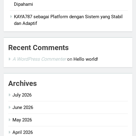
Dipahami
KAYA787 sebagai Platform dengan Sistem yang Stabil
dan Adaptif
Recent Comments
A WordPress Commenter
on
Hello world!
Archives
July 2026
June 2026
May 2026
April 2026