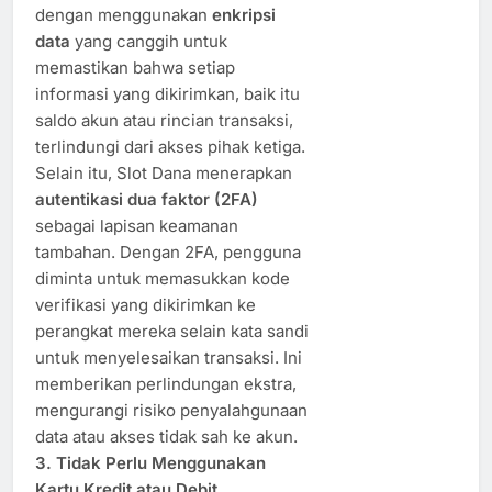
dengan menggunakan
enkripsi
data
yang canggih untuk
memastikan bahwa setiap
informasi yang dikirimkan, baik itu
saldo akun atau rincian transaksi,
terlindungi dari akses pihak ketiga.
Selain itu, Slot Dana menerapkan
autentikasi dua faktor (2FA)
sebagai lapisan keamanan
tambahan. Dengan 2FA, pengguna
diminta untuk memasukkan kode
verifikasi yang dikirimkan ke
perangkat mereka selain kata sandi
untuk menyelesaikan transaksi. Ini
memberikan perlindungan ekstra,
mengurangi risiko penyalahgunaan
data atau akses tidak sah ke akun.
3. Tidak Perlu Menggunakan
Kartu Kredit atau Debit