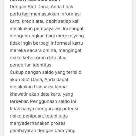
Dengan Slot Dana, Anda tidak
perlu lagi memasukkan informasi
kartu kredit atau debit setiap kali
melakukan pembayaran. Ini sangat
menguntungkan bagi mereka yang
tidak ingin berbagi informasi kartu
mereka secara online, mengingat
risiko kebocoran data atau
pencurian identitas.
Cukup dengan saldo yang terisi di
akun Slot Dana, Anda dapat
melakukan transaksi tanpa
khawatir akan data kartu yang
tersebar. Penggunaan saldo ini
tidak hanya mengurangi potensi
risiko penipuan, tetapi juga
menyederhanakan proses
pembayaran dengan cara yang