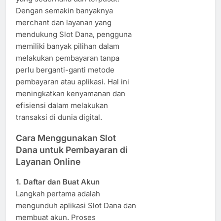
Dengan semakin banyaknya
merchant dan layanan yang
mendukung Slot Dana, pengguna
memiliki banyak pilihan dalam
melakukan pembayaran tanpa
perlu berganti-ganti metode
pembayaran atau aplikasi. Hal ini
meningkatkan kenyamanan dan
efisiensi dalam melakukan
transaksi di dunia digital.
Cara Menggunakan Slot
Dana untuk Pembayaran di
Layanan Online
1. Daftar dan Buat Akun
Langkah pertama adalah
mengunduh aplikasi Slot Dana dan
membuat akun. Proses