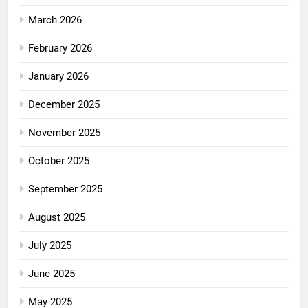
March 2026
February 2026
January 2026
December 2025
November 2025
October 2025
September 2025
August 2025
July 2025
June 2025
May 2025