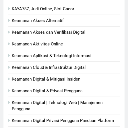
KAYA787, Judi Online, Slot Gacor
Keamanan Akses Alternatif
Keamanan Akses dan Verifikasi Digital
Keamanan Aktivitas Online
Keamanan Aplikasi & Teknologi Informasi
Keamanan Cloud & Infrastruktur Digital
Keamanan Digital & Mitigasi Insiden
Keamanan Digital & Privasi Pengguna
Keamanan Digital | Teknologi Web | Manajemen
Pengguna
Keamanan Digital Privasi Pengguna Panduan Platform