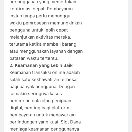
berlangganan yang memerlukan
konfirmasi cepat. Pembayaran
instan tanpa perlu menunggu
waktu pemrosesan memungkinkan
pengguna untuk lebih cepat
melanjutkan aktivitas mereka,
terutama ketika membeli barang
atau menggunakan layanan dengan
batasan waktu tertentu.
2. Keamanan yang Lebih Baik
Keamanan transaksi online adalah
salah satu kekhawatiran terbesar
bagi banyak pengguna. Dengan
semakin seringnya kasus
pencurian data atau penipuan
digital, penting bagi platform
pembayaran untuk menawarkan
perlindungan yang kuat. Slot Dana
menjaga keamanan penggunanya