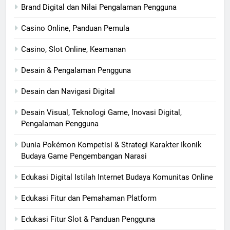
Brand Digital dan Nilai Pengalaman Pengguna
Casino Online, Panduan Pemula
Casino, Slot Online, Keamanan
Desain & Pengalaman Pengguna
Desain dan Navigasi Digital
Desain Visual, Teknologi Game, Inovasi Digital,
Pengalaman Pengguna
Dunia Pokémon Kompetisi & Strategi Karakter Ikonik
Budaya Game Pengembangan Narasi
Edukasi Digital Istilah Internet Budaya Komunitas Online
Edukasi Fitur dan Pemahaman Platform
Edukasi Fitur Slot & Panduan Pengguna