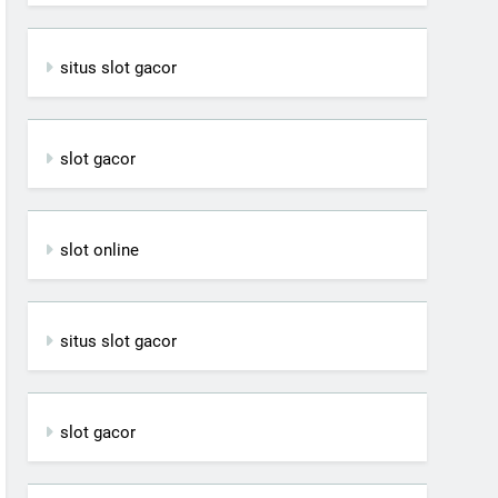
situs slot gacor
slot gacor
slot online
situs slot gacor
slot gacor