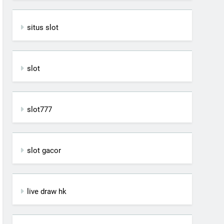
situs slot
slot
slot777
slot gacor
live draw hk