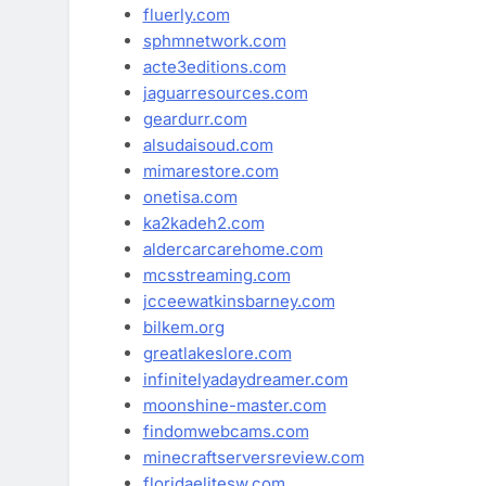
fluerly.com
sphmnetwork.com
acte3editions.com
jaguarresources.com
geardurr.com
alsudaisoud.com
mimarestore.com
onetisa.com
ka2kadeh2.com
aldercarcarehome.com
mcsstreaming.com
jcceewatkinsbarney.com
bilkem.org
greatlakeslore.com
infinitelyadaydreamer.com
moonshine-master.com
findomwebcams.com
minecraftserversreview.com
floridaelitesw.com