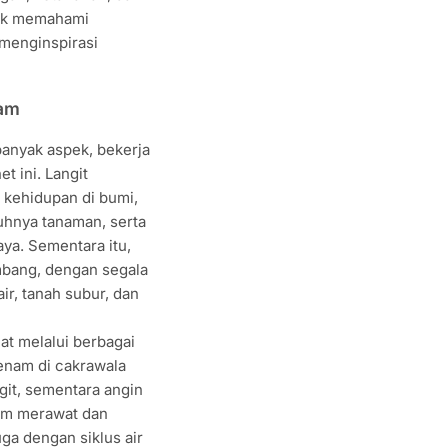
tuk memahami
 menginspirasi
lam
anyak aspek, bekerja
 ini. Langit
 kehidupan di bumi,
hnya tanaman, serta
ya. Sementara itu,
bang, dengan segala
ir, tanah subur, dan
hat melalui berbagai
enam di cakrawala
it, sementara angin
lam merawat dan
ga dengan siklus air