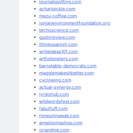
journalspotting.com
acharipickle.com
mezu-coffee.com
ionianenvironmentfoundation.org
techoscience.com
gushireview.com
ithinkspanish.com
writeideas101.com
artfullposters.com
barnstable-democrats.com
maggiemakesitbetter.com
cyclowing.com
actual-synergy.com
lyrikshub.com
wildwordsfest.com
fabufluff.com
nimportnawak.com
angelisimashop.com
oriandme.com