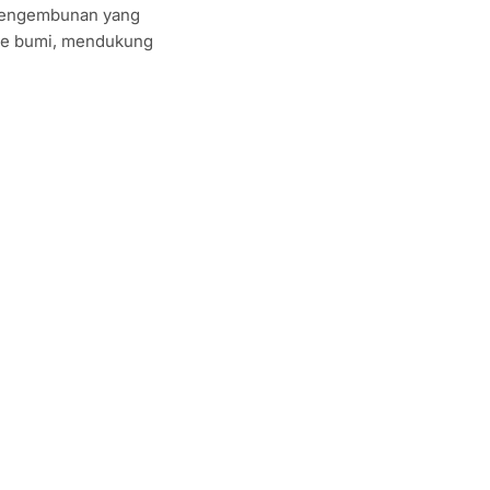
, pengembunan yang
ke bumi, mendukung