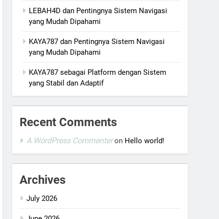
LEBAH4D dan Pentingnya Sistem Navigasi
yang Mudah Dipahami
KAYA787 dan Pentingnya Sistem Navigasi
yang Mudah Dipahami
KAYA787 sebagai Platform dengan Sistem
yang Stabil dan Adaptif
Recent Comments
A WordPress Commenter
on
Hello world!
Archives
July 2026
June 2026