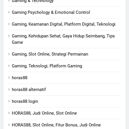
Gaming & Technology
Gaming Psychology & Emotional Control
Gaming, Keamanan Digital, Platform Digital, Teknologi
Gaming, Kehidupan Sehat, Gaya Hidup Seimbang, Tips
Game
Gaming, Slot Online, Strategi Permainan
Gaming, Teknologi, Platform Gaming
horas88
horas88 alternatif
horas88 login
HORAS88, Judi Online, Slot Online
HORAS88, Slot Online, Fitur Bonus, Judi Online