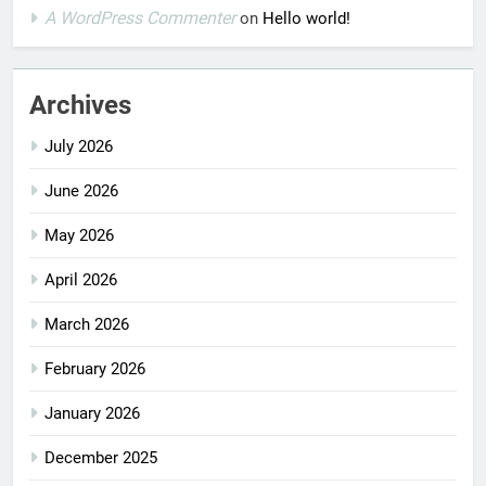
A WordPress Commenter
on
Hello world!
Archives
July 2026
June 2026
May 2026
April 2026
March 2026
February 2026
January 2026
December 2025