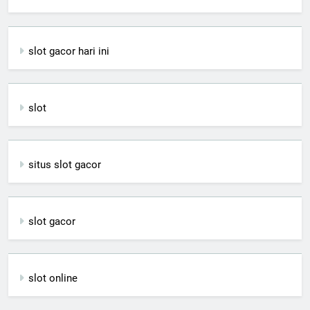
slot gacor hari ini
slot
situs slot gacor
slot gacor
slot online