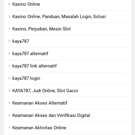
Kasino Online
Kasino Online, Panduan, Masalah Login, Solusi
Kasino, Perjudian, Mesin Slot
kaya787
kaya787 alternatif
kaya787 link alternatif
kaya787 login
KAYA787, Judi Online, Slot Gacor
Keamanan Akses Alternatif
Keamanan Akses dan Verifikasi Digital
Keamanan Aktivitas Online