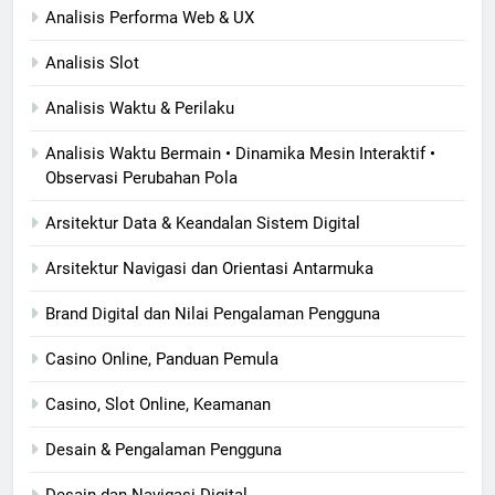
Analisis Performa Web & UX
Analisis Slot
Analisis Waktu & Perilaku
Analisis Waktu Bermain • Dinamika Mesin Interaktif •
Observasi Perubahan Pola
Arsitektur Data & Keandalan Sistem Digital
Arsitektur Navigasi dan Orientasi Antarmuka
Brand Digital dan Nilai Pengalaman Pengguna
Casino Online, Panduan Pemula
Casino, Slot Online, Keamanan
Desain & Pengalaman Pengguna
Desain dan Navigasi Digital