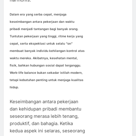
Dalam era yang serba cepat, menjaga
keseimbangan antara pekerjaan dan waktu
pribadi menjadi tantangan bagi banyak orang.
Tuntutan pekerjaan yang tinggi, ritme kerja yang
cepat, serta ekspektasi untuk selalu “on”
membuat banyak individu kehilangan kontrol atas
waktu mereka. Akibatnya, kesehatan mental,
fisik, bahkan hubungan sosial dapat terganggu.
Work-life balance bukan sekadar istilah modern,
tetapi kebutuhan penting untuk menjaga kualitas
hidup.
Keseimbangan antara pekerjaan
dan kehidupan pribadi membantu
seseorang merasa lebih tenang,
produktif, dan bahagia. Ketika
kedua aspek ini selaras, seseorang