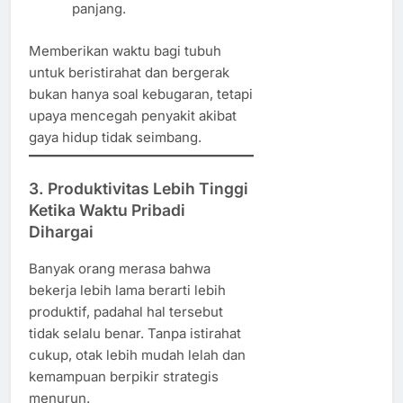
panjang.
Memberikan waktu bagi tubuh
untuk beristirahat dan bergerak
bukan hanya soal kebugaran, tetapi
upaya mencegah penyakit akibat
gaya hidup tidak seimbang.
3. Produktivitas Lebih Tinggi
Ketika Waktu Pribadi
Dihargai
Banyak orang merasa bahwa
bekerja lebih lama berarti lebih
produktif, padahal hal tersebut
tidak selalu benar. Tanpa istirahat
cukup, otak lebih mudah lelah dan
kemampuan berpikir strategis
menurun.