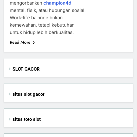
mengorbankan
champion4d
mental, fisik, atau hubungan sosial.
Work-life balance bukan
kemewahan, tetapi kebutuhan
untuk hidup lebih berkualitas.
Read More
SLOT GACOR
situs slot gacor
situs toto slot