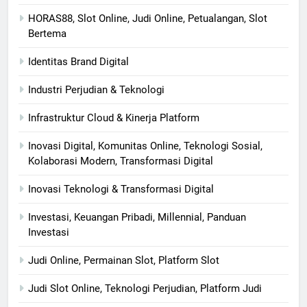
HORAS88, Slot Online, Judi Online, Petualangan, Slot
Bertema
Identitas Brand Digital
Industri Perjudian & Teknologi
Infrastruktur Cloud & Kinerja Platform
Inovasi Digital, Komunitas Online, Teknologi Sosial,
Kolaborasi Modern, Transformasi Digital
Inovasi Teknologi & Transformasi Digital
Investasi, Keuangan Pribadi, Millennial, Panduan
Investasi
Judi Online, Permainan Slot, Platform Slot
Judi Slot Online, Teknologi Perjudian, Platform Judi