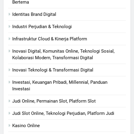
Bertema
Identitas Brand Digital
Industri Perjudian & Teknologi
Infrastruktur Cloud & Kinerja Platform
Inovasi Digital, Komunitas Online, Teknologi Sosial,
Kolaborasi Modern, Transformasi Digital
Inovasi Teknologi & Transformasi Digital
Investasi, Keuangan Pribadi, Millennial, Panduan
Investasi
Judi Online, Permainan Slot, Platform Slot
Judi Slot Online, Teknologi Perjudian, Platform Judi
Kasino Online