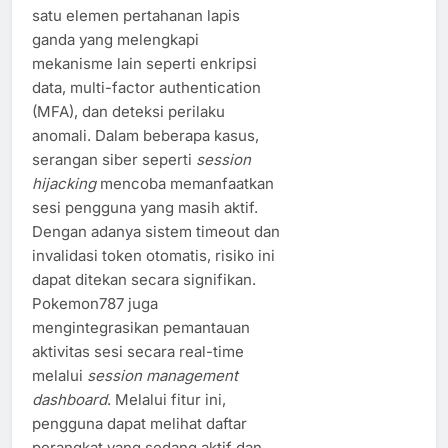
satu elemen pertahanan lapis
ganda yang melengkapi
mekanisme lain seperti enkripsi
data, multi-factor authentication
(MFA), dan deteksi perilaku
anomali. Dalam beberapa kasus,
serangan siber seperti
session
hijacking
mencoba memanfaatkan
sesi pengguna yang masih aktif.
Dengan adanya sistem timeout dan
invalidasi token otomatis, risiko ini
dapat ditekan secara signifikan.
Pokemon787 juga
mengintegrasikan pemantauan
aktivitas sesi secara real-time
melalui
session management
dashboard
. Melalui fitur ini,
pengguna dapat melihat daftar
perangkat yang sedang aktif dan