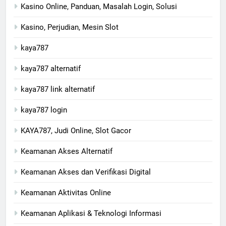
Kasino Online, Panduan, Masalah Login, Solusi
Kasino, Perjudian, Mesin Slot
kaya787
kaya787 alternatif
kaya787 link alternatif
kaya787 login
KAYA787, Judi Online, Slot Gacor
Keamanan Akses Alternatif
Keamanan Akses dan Verifikasi Digital
Keamanan Aktivitas Online
Keamanan Aplikasi & Teknologi Informasi