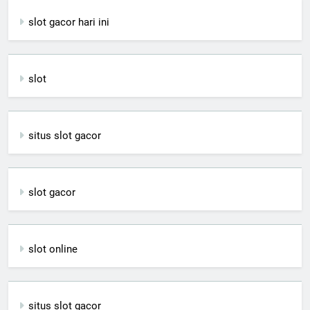
slot gacor hari ini
slot
situs slot gacor
slot gacor
slot online
situs slot gacor