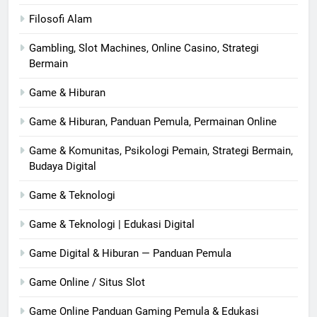
Filosofi Alam
Gambling, Slot Machines, Online Casino, Strategi
Bermain
Game & Hiburan
Game & Hiburan, Panduan Pemula, Permainan Online
Game & Komunitas, Psikologi Pemain, Strategi Bermain,
Budaya Digital
Game & Teknologi
Game & Teknologi | Edukasi Digital
Game Digital & Hiburan — Panduan Pemula
Game Online / Situs Slot
Game Online Panduan Gaming Pemula & Edukasi