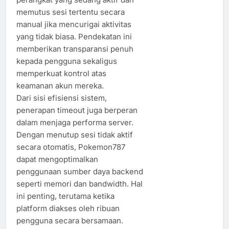
memutus sesi tertentu secara
manual jika mencurigai aktivitas
yang tidak biasa. Pendekatan ini
memberikan transparansi penuh
kepada pengguna sekaligus
memperkuat kontrol atas
keamanan akun mereka.
Dari sisi efisiensi sistem,
penerapan timeout juga berperan
dalam menjaga performa server.
Dengan menutup sesi tidak aktif
secara otomatis, Pokemon787
dapat mengoptimalkan
penggunaan sumber daya backend
seperti memori dan bandwidth. Hal
ini penting, terutama ketika
platform diakses oleh ribuan
pengguna secara bersamaan.