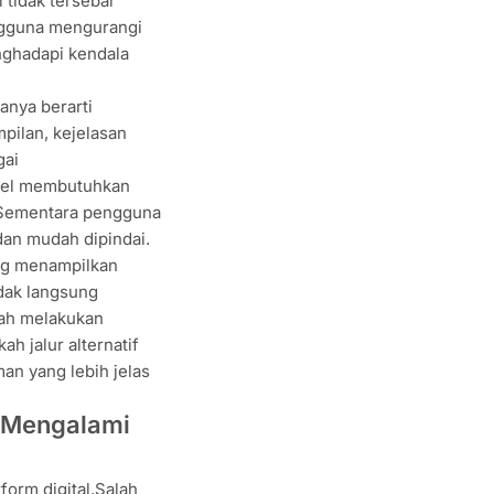
 tidak tersebar
ngguna mengurangi
nghadapi kendala
anya berarti
pilan, kejelasan
gai
sel membutuhkan
.Sementara pengguna
an mudah dipindai.
ing menampilkan
dak langsung
lah melakukan
ah jalur alternatif
n yang lebih jelas
 Mengalami
form digital.Salah