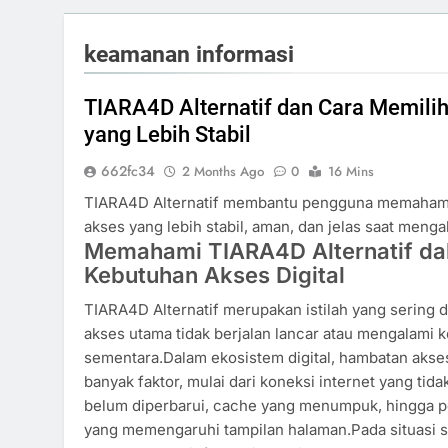
keamanan informasi
TIARA4D Alternatif dan Cara Memilih
yang Lebih Stabil
662fc34
2 Months Ago
0
16 Mins
TIARA4D Alternatif membantu pengguna memahami 
akses yang lebih stabil, aman, dan jelas saat mengal
Memahami TIARA4D Alternatif d
Kebutuhan Akses Digital
TIARA4D Alternatif merupakan istilah yang sering d
akses utama tidak berjalan lancar atau mengalami 
sementara.Dalam ekosistem digital, hambatan akses
banyak faktor, mulai dari koneksi internet yang tida
belum diperbarui, cache yang menumpuk, hingga 
yang memengaruhi tampilan halaman.Pada situasi s