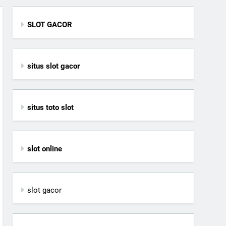
SLOT GACOR
situs slot gacor
situs toto slot
slot online
slot gacor