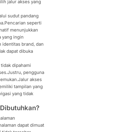
ih jalur akses yang
alui sudut pandang
a.Pencarian seperti
natif menunjukkan
 yang ingin
identitas brand, dan
dak dapat dibuka
tidak dipahami
kses.Justru, pengguna
itemukan.Jalur akses
emiliki tampilan yang
vigasi yang tidak
 Dibutuhkan?
galaman
 halaman dapat dimuat