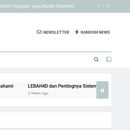
istem Navigasi yang Mudah Dipahami
Sistem Navigasi yang Mudah Dipahami
Sistem Navigasi yang Mudah Dipahami
NEWSLETTER
RANDOM NEWS
baru untuk Akses yang Lebih Optimal
up Yang Lebih Bermakna Dan Menyenangkan.
istem Navigasi yang Mudah Dipahami
Sistem Navigasi yang Mudah Dipahami
Sistem Navigasi yang Mudah Dipahami
LEBAH4D dan Pentingnya Sistem Navigasi yang Mudah Dipa
3 Weeks Ago