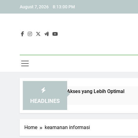
Skip
August 7, 2026
8:13:01 PM
to
content
Fla
Temukan I
r Terbaru untuk Akses yang Lebih Optimal
EDWINSLOT 
3 Weeks Ago
HEADLINES
Home
keamanan informasi