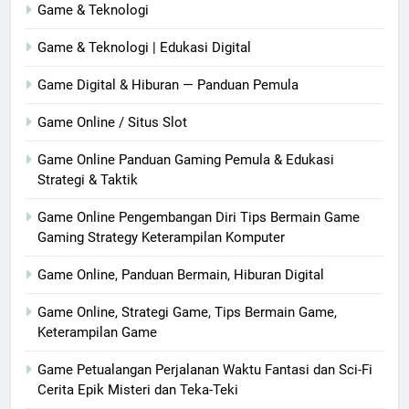
Game & Teknologi
Game & Teknologi | Edukasi Digital
Game Digital & Hiburan — Panduan Pemula
Game Online / Situs Slot
Game Online Panduan Gaming Pemula & Edukasi
Strategi & Taktik
Game Online Pengembangan Diri Tips Bermain Game
Gaming Strategy Keterampilan Komputer
Game Online, Panduan Bermain, Hiburan Digital
Game Online, Strategi Game, Tips Bermain Game,
Keterampilan Game
Game Petualangan Perjalanan Waktu Fantasi dan Sci-Fi
Cerita Epik Misteri dan Teka-Teki