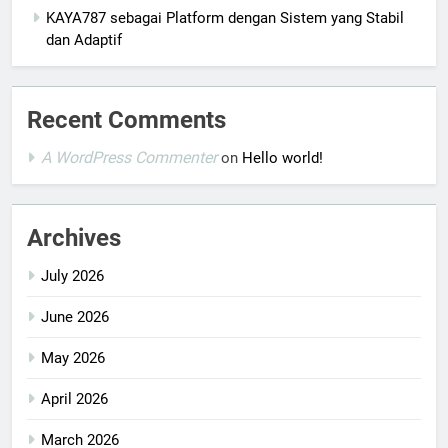
KAYA787 sebagai Platform dengan Sistem yang Stabil
dan Adaptif
Recent Comments
A WordPress Commenter
on
Hello world!
Archives
July 2026
June 2026
May 2026
April 2026
March 2026