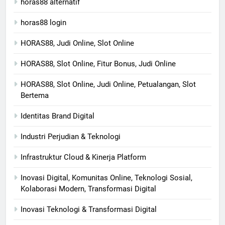
horas88 alternatif
horas88 login
HORAS88, Judi Online, Slot Online
HORAS88, Slot Online, Fitur Bonus, Judi Online
HORAS88, Slot Online, Judi Online, Petualangan, Slot
Bertema
Identitas Brand Digital
Industri Perjudian & Teknologi
Infrastruktur Cloud & Kinerja Platform
Inovasi Digital, Komunitas Online, Teknologi Sosial,
Kolaborasi Modern, Transformasi Digital
Inovasi Teknologi & Transformasi Digital