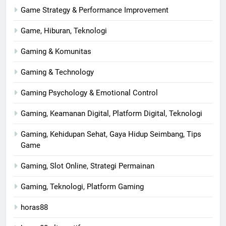
Game Strategy & Performance Improvement
Game, Hiburan, Teknologi
Gaming & Komunitas
Gaming & Technology
Gaming Psychology & Emotional Control
Gaming, Keamanan Digital, Platform Digital, Teknologi
Gaming, Kehidupan Sehat, Gaya Hidup Seimbang, Tips
Game
Gaming, Slot Online, Strategi Permainan
Gaming, Teknologi, Platform Gaming
horas88