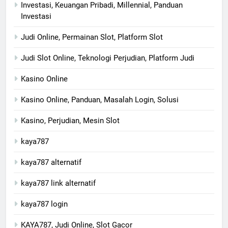
Investasi, Keuangan Pribadi, Millennial, Panduan
Investasi
Judi Online, Permainan Slot, Platform Slot
Judi Slot Online, Teknologi Perjudian, Platform Judi
Kasino Online
Kasino Online, Panduan, Masalah Login, Solusi
Kasino, Perjudian, Mesin Slot
kaya787
kaya787 alternatif
kaya787 link alternatif
kaya787 login
KAYA787, Judi Online, Slot Gacor