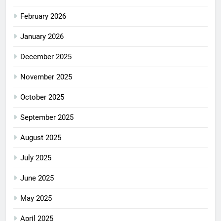
February 2026
January 2026
December 2025
November 2025
October 2025
September 2025
August 2025
July 2025
June 2025
May 2025
April 2025