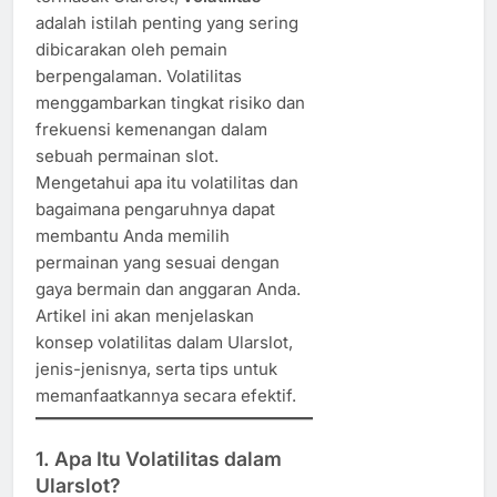
adalah istilah penting yang sering
dibicarakan oleh pemain
berpengalaman. Volatilitas
menggambarkan tingkat risiko dan
frekuensi kemenangan dalam
sebuah permainan slot.
Mengetahui apa itu volatilitas dan
bagaimana pengaruhnya dapat
membantu Anda memilih
permainan yang sesuai dengan
gaya bermain dan anggaran Anda.
Artikel ini akan menjelaskan
konsep volatilitas dalam Ularslot,
jenis-jenisnya, serta tips untuk
memanfaatkannya secara efektif.
1. Apa Itu Volatilitas dalam
Ularslot?