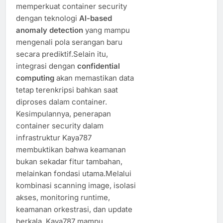
memperkuat container security
dengan teknologi
AI-based
anomaly detection
yang mampu
mengenali pola serangan baru
secara prediktif.Selain itu,
integrasi dengan
confidential
computing
akan memastikan data
tetap terenkripsi bahkan saat
diproses dalam container.
Kesimpulannya, penerapan
container security dalam
infrastruktur Kaya787
membuktikan bahwa keamanan
bukan sekadar fitur tambahan,
melainkan fondasi utama.Melalui
kombinasi scanning image, isolasi
akses, monitoring runtime,
keamanan orkestrasi, dan update
berkala, Kaya787 mampu