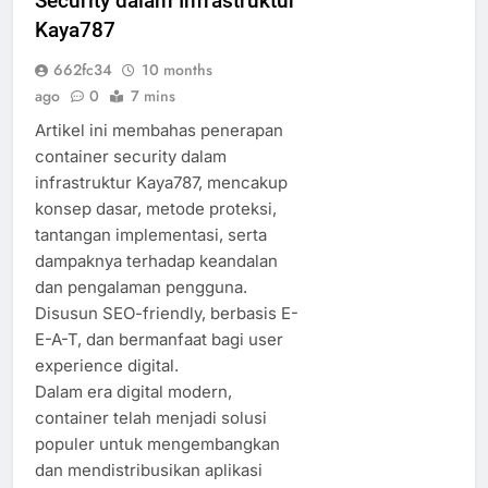
Security dalam Infrastruktur
Kaya787
662fc34
10 months
ago
0
7 mins
Artikel ini membahas penerapan
container security dalam
infrastruktur Kaya787, mencakup
konsep dasar, metode proteksi,
tantangan implementasi, serta
dampaknya terhadap keandalan
dan pengalaman pengguna.
Disusun SEO-friendly, berbasis E-
E-A-T, dan bermanfaat bagi user
experience digital.
Dalam era digital modern,
container telah menjadi solusi
populer untuk mengembangkan
dan mendistribusikan aplikasi