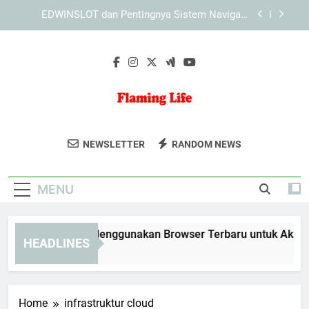
Skip
LEBAH4D dan Pentingnya Sistem Navigasi yang
to
Mudah Dipahami
content
KAYA787 dan Pentingnya Sistem Navigasi yang
Mudah Dipahami
LEBAH4D Login Menggunakan Browser Terbaru
untuk Akses yang Lebih Optimal
EDWINSLOT dan Pentingnya Sistem Navigasi
yang Mudah Dipahami
Flaming Life
Temukan Inspirasi Gaya Hidup Yang
LEBAH4D dan Pentingnya Sistem Navigasi yang
NEWSLETTER
RANDOM NEWS
Mudah Dipahami
Positif Di Flaming Life. Untuk Hidup
KAYA787 dan Pentingnya Sistem Navigasi yang
Yang Lebih Bermakna Dan
Mudah Dipahami
MENU
Menyenangkan.
EBAH4D Login Menggunakan Browser Terbaru untuk Akses ya
HEADLINES
 Week Ago
Home
infrastruktur cloud