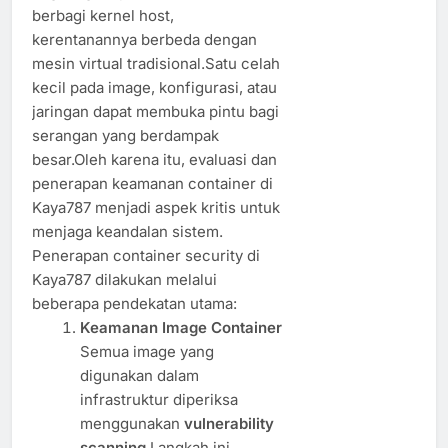
berbagi kernel host,
kerentanannya berbeda dengan
mesin virtual tradisional.Satu celah
kecil pada image, konfigurasi, atau
jaringan dapat membuka pintu bagi
serangan yang berdampak
besar.Oleh karena itu, evaluasi dan
penerapan keamanan container di
Kaya787 menjadi aspek kritis untuk
menjaga keandalan sistem.
Penerapan container security di
Kaya787 dilakukan melalui
beberapa pendekatan utama:
Keamanan Image Container
Semua image yang
digunakan dalam
infrastruktur diperiksa
menggunakan
vulnerability
scanning
.Langkah ini