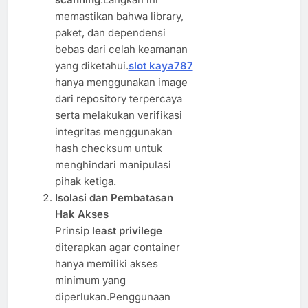
memastikan bahwa library,
paket, dan dependensi
bebas dari celah keamanan
yang diketahui.
slot kaya787
hanya menggunakan image
dari repository terpercaya
serta melakukan verifikasi
integritas menggunakan
hash checksum untuk
menghindari manipulasi
pihak ketiga.
Isolasi dan Pembatasan
Hak Akses
Prinsip
least privilege
diterapkan agar container
hanya memiliki akses
minimum yang
diperlukan.Penggunaan