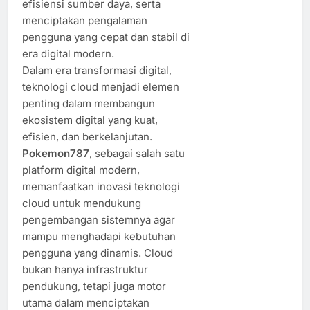
efisiensi sumber daya, serta
menciptakan pengalaman
pengguna yang cepat dan stabil di
era digital modern.
Dalam era transformasi digital,
teknologi cloud menjadi elemen
penting dalam membangun
ekosistem digital yang kuat,
efisien, dan berkelanjutan.
Pokemon787
, sebagai salah satu
platform digital modern,
memanfaatkan inovasi teknologi
cloud untuk mendukung
pengembangan sistemnya agar
mampu menghadapi kebutuhan
pengguna yang dinamis. Cloud
bukan hanya infrastruktur
pendukung, tetapi juga motor
utama dalam menciptakan