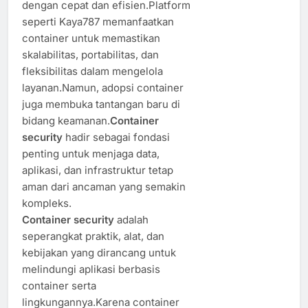
dengan cepat dan efisien.Platform
seperti Kaya787 memanfaatkan
container untuk memastikan
skalabilitas, portabilitas, dan
fleksibilitas dalam mengelola
layanan.Namun, adopsi container
juga membuka tantangan baru di
bidang keamanan.
Container
security
hadir sebagai fondasi
penting untuk menjaga data,
aplikasi, dan infrastruktur tetap
aman dari ancaman yang semakin
kompleks.
Container security
adalah
seperangkat praktik, alat, dan
kebijakan yang dirancang untuk
melindungi aplikasi berbasis
container serta
lingkungannya.Karena container