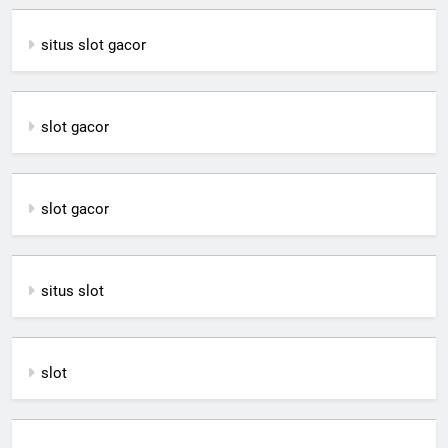
situs slot gacor
slot gacor
slot gacor
situs slot
slot