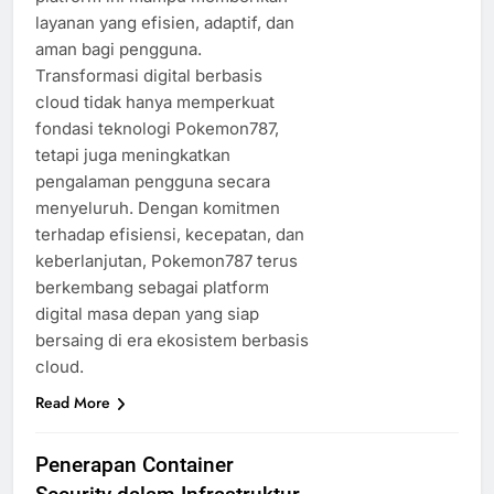
layanan yang efisien, adaptif, dan
aman bagi pengguna.
Transformasi digital berbasis
cloud tidak hanya memperkuat
fondasi teknologi Pokemon787,
tetapi juga meningkatkan
pengalaman pengguna secara
menyeluruh. Dengan komitmen
terhadap efisiensi, kecepatan, dan
keberlanjutan, Pokemon787 terus
berkembang sebagai platform
digital masa depan yang siap
bersaing di era ekosistem berbasis
cloud.
Read More
Penerapan Container