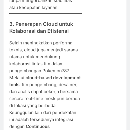
tanpa mengorbankan stabilitas
atau kecepatan layanan.
3. Penerapan Cloud untuk
Kolaborasi dan Efisiensi
Selain meningkatkan performa
teknis, cloud juga menjadi sarana
utama untuk mendukung
kolaborasi lintas tim dalam
pengembangan Pokemon787.
Melalui
cloud-based development
tools
, tim pengembang, desainer,
dan analis dapat bekerja bersama
secara real-time meskipun berada
di lokasi yang berbeda.
Keunggulan lain dari pendekatan
ini adalah tersedianya integrasi
dengan
Continuous