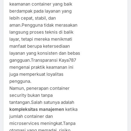
keamanan container yang baik
berdampak pada layanan yang
lebih cepat, stabil, dan
aman.Pengguna tidak merasakan
langsung proses teknis di balik
layar, tetapi mereka menikmati
manfaat berupa ketersediaan
layanan yang konsisten dan bebas
gangguan.Transparansi Kaya787
mengenai praktik keamanan ini
juga memperkuat loyalitas
pengguna.
Namun, penerapan container
security bukan tanpa
tantangan.Salah satunya adalah
kompleksitas manajemen
ketika
jumlah container dan
microservices meningkat.Tanpa
otomasi yang memadai, risiko