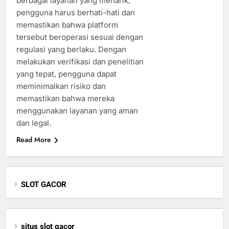
berbagai layanan yang menarik,
pengguna harus berhati-hati dan
memastikan bahwa platform
tersebut beroperasi sesuai dengan
regulasi yang berlaku. Dengan
melakukan verifikasi dan penelitian
yang tepat, pengguna dapat
meminimalkan risiko dan
memastikan bahwa mereka
menggunakan layanan yang aman
dan legal.
Read More
SLOT GACOR
situs slot gacor