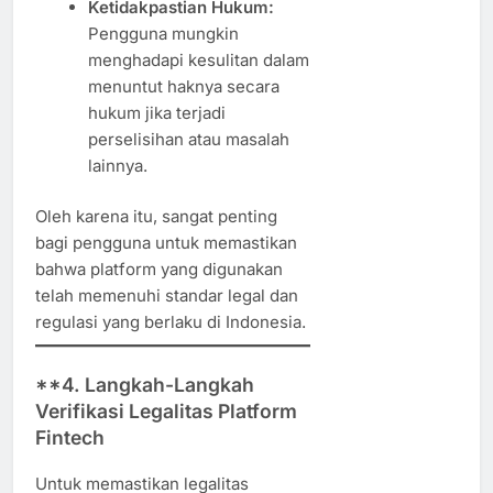
Ketidakpastian Hukum:
Pengguna mungkin
menghadapi kesulitan dalam
menuntut haknya secara
hukum jika terjadi
perselisihan atau masalah
lainnya.​
Oleh karena itu, sangat penting
bagi pengguna untuk memastikan
bahwa platform yang digunakan
telah memenuhi standar legal dan
regulasi yang berlaku di Indonesia.​
**4. Langkah-Langkah
Verifikasi Legalitas Platform
Fintech
Untuk memastikan legalitas