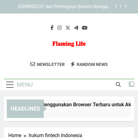
Skip
LEBAH4D dan Pentingnya Sistem Navigasi yang
to
Mudah Dipahami
content
KAYA787 dan Pentingnya Sistem Navigasi yang
Mudah Dipahami
LEBAH4D Login Menggunakan Browser Terbaru
untuk Akses yang Lebih Optimal
EDWINSLOT dan Pentingnya Sistem Navigasi
yang Mudah Dipahami
Flaming Life
Temukan Inspirasi Gaya Hidup Yang
LEBAH4D dan Pentingnya Sistem Navigasi yang
NEWSLETTER
RANDOM NEWS
Mudah Dipahami
Positif Di Flaming Life. Untuk Hidup
KAYA787 dan Pentingnya Sistem Navigasi yang
Yang Lebih Bermakna Dan
Mudah Dipahami
MENU
Menyenangkan.
EBAH4D Login Menggunakan Browser Terbaru untuk Akses yan
HEADLINES
Weeks Ago
Home
hukum fintech Indonesia