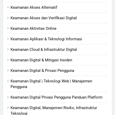
Keamanan Akses Alternatif
Keamanan Akses dan Verifikasi Digital
Keamanan Aktivitas Online
Keamanan Aplikasi & Teknologi Informasi
Keamanan Cloud & Infrastruktur Digital
Keamanan Digital & Mitigasi Insiden
Keamanan Digital & Privasi Pengguna
Keamanan Digital | Teknologi Web | Manajemen
Pengguna
Keamanan Digital Privasi Pengguna Panduan Platform
Keamanan Digital, Manajemen Risiko, Infrastruktur
Teknologi