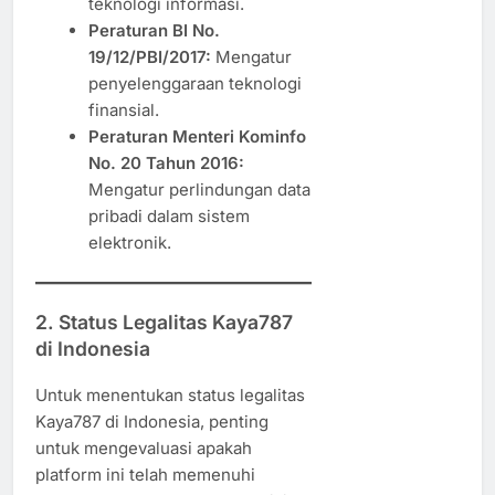
teknologi informasi.​
Peraturan BI No.
19/12/PBI/2017:
Mengatur
penyelenggaraan teknologi
finansial.​
Peraturan Menteri Kominfo
No. 20 Tahun 2016:
Mengatur perlindungan data
pribadi dalam sistem
elektronik.​
2. Status Legalitas Kaya787
di Indonesia
Untuk menentukan status legalitas
Kaya787 di Indonesia, penting
untuk mengevaluasi apakah
platform ini telah memenuhi