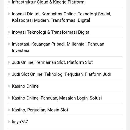
Infrastruktur Cloud & Kinerja Platform
Inovasi Digital, Komunitas Online, Teknologi Sosial,
Kolaborasi Modern, Transformasi Digital
Inovasi Teknologi & Transformasi Digital
Investasi, Keuangan Pribadi, Millennial, Panduan
Investasi
Judi Online, Permainan Slot, Platform Slot
Judi Slot Online, Teknologi Perjudian, Platform Judi
Kasino Online
Kasino Online, Panduan, Masalah Login, Solusi
Kasino, Perjudian, Mesin Slot
kaya787