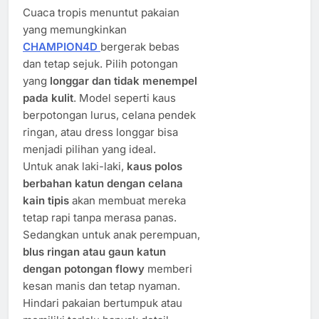
Cuaca tropis menuntut pakaian
yang memungkinkan
CHAMPION4D
bergerak bebas
dan tetap sejuk. Pilih potongan
yang
longgar dan tidak menempel
pada kulit
. Model seperti kaus
berpotongan lurus, celana pendek
ringan, atau dress longgar bisa
menjadi pilihan yang ideal.
Untuk anak laki-laki,
kaus polos
berbahan katun dengan celana
kain tipis
akan membuat mereka
tetap rapi tanpa merasa panas.
Sedangkan untuk anak perempuan,
blus ringan atau gaun katun
dengan potongan flowy
memberi
kesan manis dan tetap nyaman.
Hindari pakaian bertumpuk atau