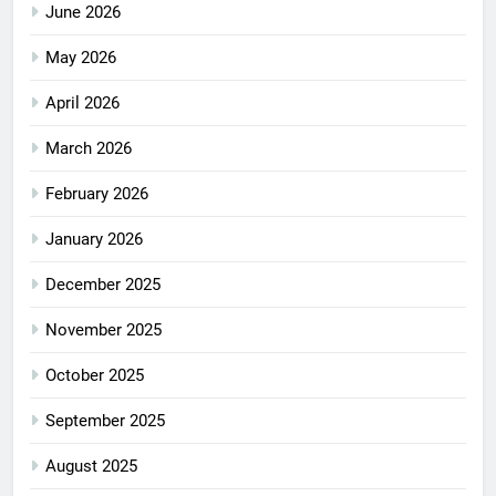
June 2026
May 2026
April 2026
March 2026
February 2026
January 2026
December 2025
November 2025
October 2025
September 2025
August 2025