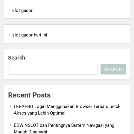
slot gacor
slot gacor hari ini
Search
SEARCH
Recent Posts
LEBAH4D Login Menggunakan Browser Terbaru untuk
Akses yang Lebih Optimal
EDWINSLOT dan Pentingnya Sistem Navigasi yang
Mudah Dipahami