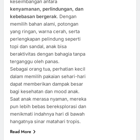
keseimbangan antara
kenyamanan, perlindungan, dan
kebebasan bergerak
. Dengan
memilih bahan alami, potongan
yang ringan, warna cerah, serta
perlengkapan pelindung seperti
topi dan sandal, anak bisa
beraktivitas dengan bahagia tanpa
terganggu oleh panas.
Sebagai orang tua, perhatian kecil
dalam memilih pakaian sehari-hari
dapat memberikan dampak besar
bagi kesehatan dan mood anak.
Saat anak merasa nyaman, mereka
pun lebih bebas bereksplorasi dan
menikmati indahnya hari di bawah
hangatnya sinar matahari tropis.
Read More