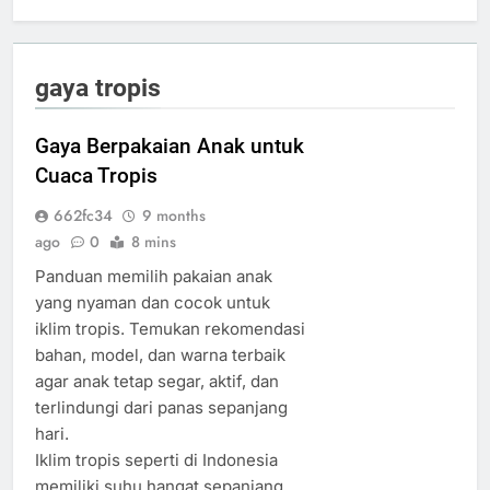
gaya tropis
Gaya Berpakaian Anak untuk
Cuaca Tropis
662fc34
9 months
ago
0
8 mins
Panduan memilih pakaian anak
yang nyaman dan cocok untuk
iklim tropis. Temukan rekomendasi
bahan, model, dan warna terbaik
agar anak tetap segar, aktif, dan
terlindungi dari panas sepanjang
hari.
Iklim tropis seperti di Indonesia
memiliki suhu hangat sepanjang