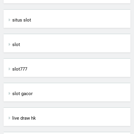
situs slot
slot
slot777
slot gacor
live draw hk