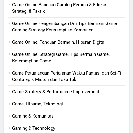
Game Online Panduan Gaming Pemula & Edukasi
Strategi & Taktik
Game Online Pengembangan Diri Tips Bermain Game
Gaming Strategy Keterampilan Komputer
Game Online, Panduan Bermain, Hiburan Digital
Game Online, Strategi Game, Tips Bermain Game,
Keterampilan Game
Game Petualangan Perjalanan Waktu Fantasi dan Sci-Fi
Cerita Epik Misteri dan Teka-Teki
Game Strategy & Performance Improvement
Game, Hiburan, Teknologi
Gaming & Komunitas
Gaming & Technology