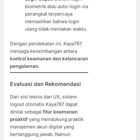
biometrik atau auto-login via
perangkat terpercaya
memastikan bahwa login
ulang tidak memakan waktu.
Dengan pendekatan ini, Kaya787
menjaga keseimbangan antara
kontrol keamanan dan kelancaran
pengalaman
.
Evaluasi dan Rekomendasi
Dari sisi teknis dan UX, sistem
logout otomatis Kaya787 dapat
dinilai sebagai
fitur keamanan
proaktif
yang mendukung praktik
manajemen akun digital yang
bertanggung jawab. Namun