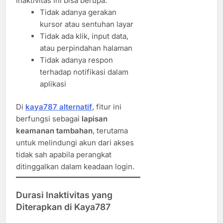
Inaktivitas ini bisa berupa:
Tidak adanya gerakan
kursor atau sentuhan layar
Tidak ada klik, input data,
atau perpindahan halaman
Tidak adanya respon
terhadap notifikasi dalam
aplikasi
Di
kaya787 alternatif
, fitur ini
berfungsi sebagai
lapisan
keamanan tambahan
, terutama
untuk melindungi akun dari akses
tidak sah apabila perangkat
ditinggalkan dalam keadaan login.
Durasi Inaktivitas yang
Diterapkan di Kaya787