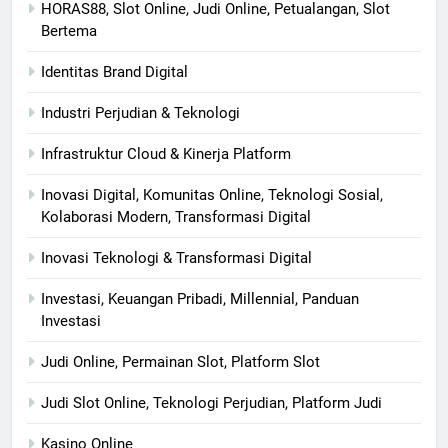
HORAS88, Slot Online, Judi Online, Petualangan, Slot
Bertema
Identitas Brand Digital
Industri Perjudian & Teknologi
Infrastruktur Cloud & Kinerja Platform
Inovasi Digital, Komunitas Online, Teknologi Sosial,
Kolaborasi Modern, Transformasi Digital
Inovasi Teknologi & Transformasi Digital
Investasi, Keuangan Pribadi, Millennial, Panduan
Investasi
Judi Online, Permainan Slot, Platform Slot
Judi Slot Online, Teknologi Perjudian, Platform Judi
Kasino Online