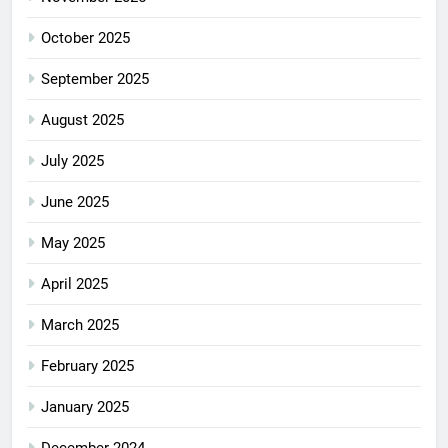
October 2025
September 2025
August 2025
July 2025
June 2025
May 2025
April 2025
March 2025
February 2025
January 2025
December 2024