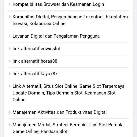
Kompatibilitas Browser dan Keamanan Login
Komunitas Digital, Pengembangan Teknologi, Ekosistem
Inovasi, Kolaborasi Online
Layanan Digital dan Pengalaman Pengguna
link alternatif edwinslot
link alternatif horas88
link alternatif kaya787
Link Alternatif, Situs Slot Online, Game Slot Terpercaya,
Update Domain, Tips Bermain Slot, Keamanan Slot
Online
Manajemen Aktivitas dan Produktivitas Digital
Manajemen Modal, Strategi Bermain, Tips Slot Pemula,
Game Online, Panduan Slot