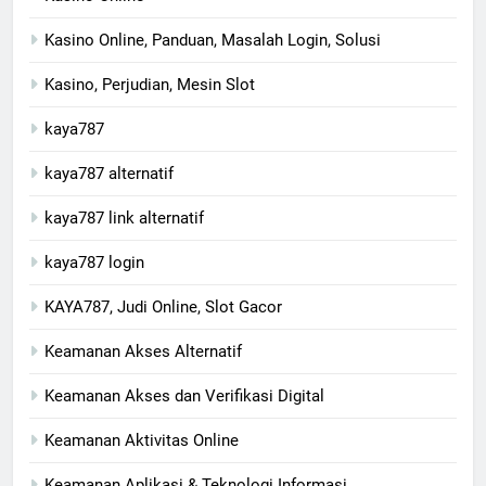
Kasino Online, Panduan, Masalah Login, Solusi
Kasino, Perjudian, Mesin Slot
kaya787
kaya787 alternatif
kaya787 link alternatif
kaya787 login
KAYA787, Judi Online, Slot Gacor
Keamanan Akses Alternatif
Keamanan Akses dan Verifikasi Digital
Keamanan Aktivitas Online
Keamanan Aplikasi & Teknologi Informasi