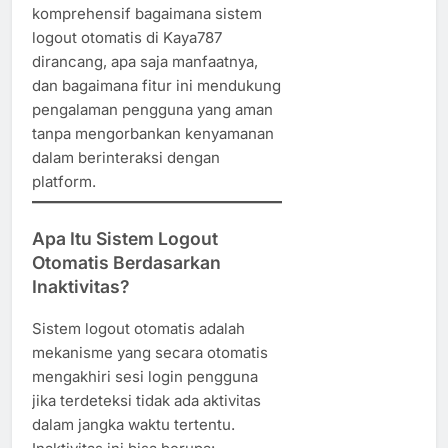
komprehensif bagaimana sistem
logout otomatis di Kaya787
dirancang, apa saja manfaatnya,
dan bagaimana fitur ini mendukung
pengalaman pengguna yang aman
tanpa mengorbankan kenyamanan
dalam berinteraksi dengan
platform.
Apa Itu Sistem Logout
Otomatis Berdasarkan
Inaktivitas?
Sistem logout otomatis adalah
mekanisme yang secara otomatis
mengakhiri sesi login pengguna
jika terdeteksi tidak ada aktivitas
dalam jangka waktu tertentu.