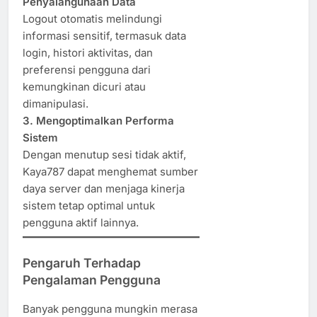
Penyalahgunaan Data
Logout otomatis melindungi
informasi sensitif, termasuk data
login, histori aktivitas, dan
preferensi pengguna dari
kemungkinan dicuri atau
dimanipulasi.
3. Mengoptimalkan Performa
Sistem
Dengan menutup sesi tidak aktif,
Kaya787 dapat menghemat sumber
daya server dan menjaga kinerja
sistem tetap optimal untuk
pengguna aktif lainnya.
Pengaruh Terhadap
Pengalaman Pengguna
Banyak pengguna mungkin merasa