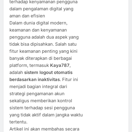
terhadap kenyamanan pengguna
dalam pengalaman digital yang
aman dan efisien
Dalam dunia digital modern,
keamanan dan kenyamanan
pengguna adalah dua aspek yang
tidak bisa dipisahkan. Salah satu
fitur keamanan penting yang kini
banyak diterapkan di berbagai
platform, termasuk
Kaya787
,
adalah
sistem logout otomatis
berdasarkan inaktivitas
. Fitur ini
menjadi bagian integral dari
strategi pengamanan akun
sekaligus memberikan kontrol
sistem terhadap sesi pengguna
yang tidak aktif dalam jangka waktu
tertentu.
Artikel ini akan membahas secara