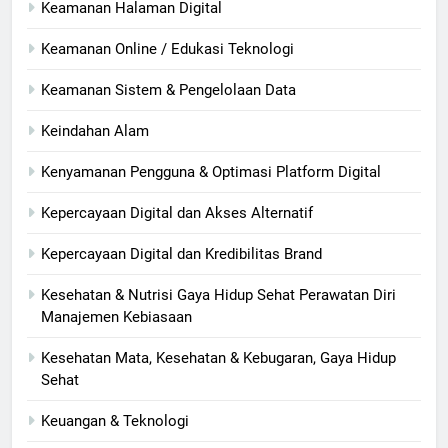
Keamanan Halaman Digital
Keamanan Online / Edukasi Teknologi
Keamanan Sistem & Pengelolaan Data
Keindahan Alam
Kenyamanan Pengguna & Optimasi Platform Digital
Kepercayaan Digital dan Akses Alternatif
Kepercayaan Digital dan Kredibilitas Brand
Kesehatan & Nutrisi Gaya Hidup Sehat Perawatan Diri
Manajemen Kebiasaan
Kesehatan Mata, Kesehatan & Kebugaran, Gaya Hidup
Sehat
Keuangan & Teknologi