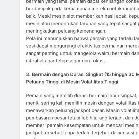
bermain yang lama, pemain dapat kehilangan konse
berdampak pada kemampuan mereka untuk membua
baik. Meski mesin slot memberikan hasil acak, kep
mesin atau menentukan taruhan yang tepat sangat 
meningkatkan peluang kemenangan.
Pola ini menunjukkan bahwa pemain yang terlalu la
sesi dapat mengurangi efektivitas permainan mereka
sangat penting untuk mengelola waktu bermain da
istirahat agar tetap segar dan fokus.
3.
Bermain dengan Durasi Singkat (15 hingga 30 
Peluang Tinggi di Mesin Volatilitas Tinggi
Pemain yang memilih durasi bermain lebih singkat, 
menit, sering kali memilih mesin dengan volatilitas 
menawarkan peluang jackpot besar. Mesin volatilit
pembayaran besar tetapi lebih jarang terjadi, dan d
memberi pemain kesempatan untuk mencari mesin 
jackpot tersebut tanpa terlalu terjebak dalam sesi