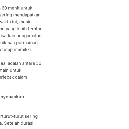
 60 menit untuk
 sering mendapatkan
waktu ini, mesin
 yang lebih teratur,
rdasarkan pengamatan,
nikmati permainan
a tetap memiliki
eal adalah antara 30
main untuk
terjebak dalam
Menyebabkan
turut-turut sering
. Setelah durasi