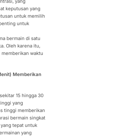
ntrasi, yang
t keputusan yang
utusan untuk memilih
penting untuk
ma bermain di satu
. Oleh karena itu,
n memberikan waktu
Menit) Memberikan
sekitar 15 hingga 30
tinggi yang
as tinggi memberikan
urasi bermain singkat
yang tepat untuk
 permainan yang