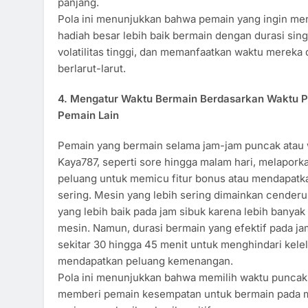
panjang.
Pola ini menunjukkan bahwa pemain yang ingin men
hadiah besar lebih baik bermain dengan durasi sin
volatilitas tinggi, dan memanfaatkan waktu mereka
berlarut-larut.
4.
Mengatur Waktu Bermain Berdasarkan Waktu P
Pemain Lain
Pemain yang bermain selama jam-jam puncak atau 
Kaya787, seperti sore hingga malam hari, melapork
peluang untuk memicu fitur bonus atau mendapatk
sering. Mesin yang lebih sering dimainkan cender
yang lebih baik pada jam sibuk karena lebih banyak
mesin. Namun, durasi bermain yang efektif pada jam
sekitar 30 hingga 45 menit untuk menghindari kele
mendapatkan peluang kemenangan.
Pola ini menunjukkan bahwa memilih waktu puncak
memberi pemain kesempatan untuk bermain pada m