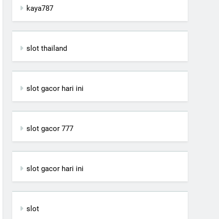
kaya787
slot thailand
slot gacor hari ini
slot gacor 777
slot gacor hari ini
slot