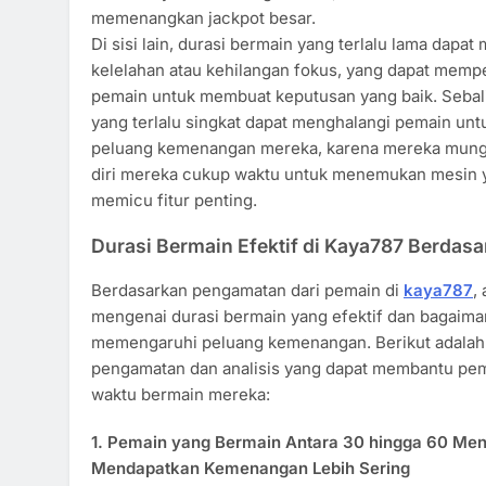
memenangkan jackpot besar.
Di sisi lain, durasi bermain yang terlalu lama dapa
kelelahan atau kehilangan fokus, yang dapat me
pemain untuk membuat keputusan yang baik. Sebali
yang terlalu singkat dapat menghalangi pemain u
peluang kemenangan mereka, karena mereka mung
diri mereka cukup waktu untuk menemukan mesin y
memicu fitur penting.
Durasi Bermain Efektif di Kaya787 Berda
Berdasarkan pengamatan dari pemain di
kaya787
,
mengenai durasi bermain yang efektif dan bagaiman
memengaruhi peluang kemenangan. Berikut adalah 
pengamatan dan analisis yang dapat membantu p
waktu bermain mereka:
1.
Pemain yang Bermain Antara 30 hingga 60 Men
Mendapatkan Kemenangan Lebih Sering