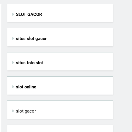
SLOT GACOR
situs slot gacor
situs toto slot
slot online
slot gacor