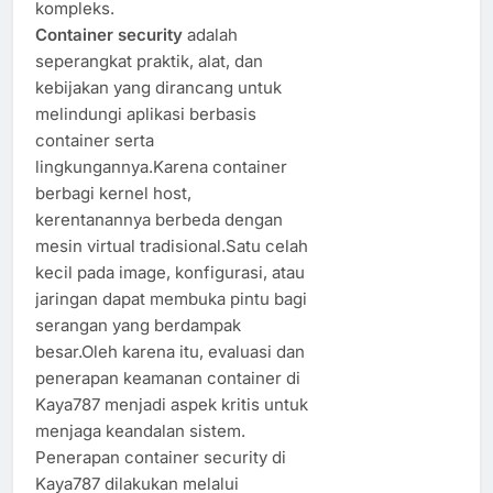
kompleks.
Container security
adalah
seperangkat praktik, alat, dan
kebijakan yang dirancang untuk
melindungi aplikasi berbasis
container serta
lingkungannya.Karena container
berbagi kernel host,
kerentanannya berbeda dengan
mesin virtual tradisional.Satu celah
kecil pada image, konfigurasi, atau
jaringan dapat membuka pintu bagi
serangan yang berdampak
besar.Oleh karena itu, evaluasi dan
penerapan keamanan container di
Kaya787 menjadi aspek kritis untuk
menjaga keandalan sistem.
Penerapan container security di
Kaya787 dilakukan melalui