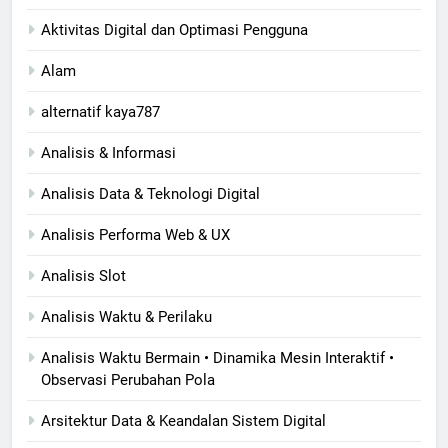
Aktivitas Digital dan Optimasi Pengguna
Alam
alternatif kaya787
Analisis & Informasi
Analisis Data & Teknologi Digital
Analisis Performa Web & UX
Analisis Slot
Analisis Waktu & Perilaku
Analisis Waktu Bermain • Dinamika Mesin Interaktif •
Observasi Perubahan Pola
Arsitektur Data & Keandalan Sistem Digital