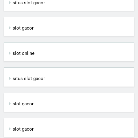
situs slot gacor
slot gacor
slot online
situs slot gacor
slot gacor
slot gacor