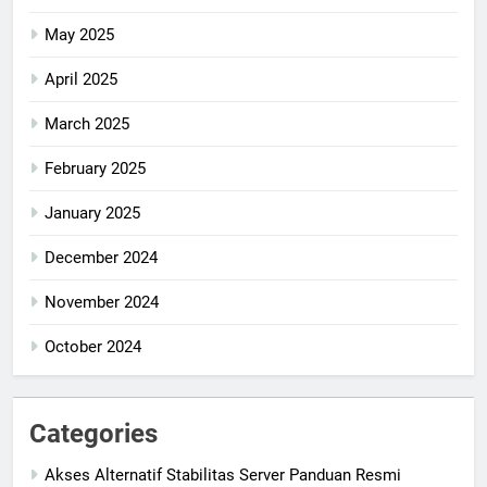
May 2025
April 2025
March 2025
February 2025
January 2025
December 2024
November 2024
October 2024
Categories
Akses Alternatif Stabilitas Server Panduan Resmi