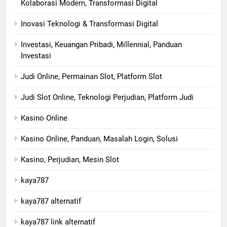
Kolaborasi Modern, Transformasi Digital
Inovasi Teknologi & Transformasi Digital
Investasi, Keuangan Pribadi, Millennial, Panduan
Investasi
Judi Online, Permainan Slot, Platform Slot
Judi Slot Online, Teknologi Perjudian, Platform Judi
Kasino Online
Kasino Online, Panduan, Masalah Login, Solusi
Kasino, Perjudian, Mesin Slot
kaya787
kaya787 alternatif
kaya787 link alternatif