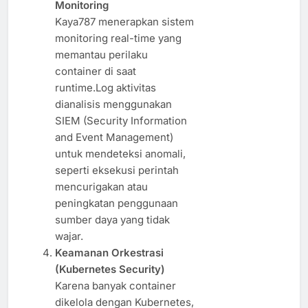
Monitoring
Kaya787 menerapkan sistem
monitoring real-time yang
memantau perilaku
container di saat
runtime.Log aktivitas
dianalisis menggunakan
SIEM (Security Information
and Event Management)
untuk mendeteksi anomali,
seperti eksekusi perintah
mencurigakan atau
peningkatan penggunaan
sumber daya yang tidak
wajar.
Keamanan Orkestrasi
(Kubernetes Security)
Karena banyak container
dikelola dengan Kubernetes,