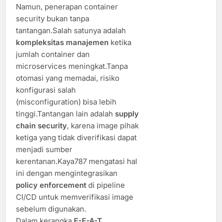
Namun, penerapan container
security bukan tanpa
tantangan.Salah satunya adalah
kompleksitas manajemen
ketika
jumlah container dan
microservices meningkat.Tanpa
otomasi yang memadai, risiko
konfigurasi salah
(misconfiguration) bisa lebih
tinggi.Tantangan lain adalah
supply
chain security
, karena image pihak
ketiga yang tidak diverifikasi dapat
menjadi sumber
kerentanan.Kaya787 mengatasi hal
ini dengan mengintegrasikan
policy enforcement
di pipeline
CI/CD untuk memverifikasi image
sebelum digunakan.
Dalam kerangka
E-E-A-T