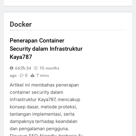
Docker
Penerapan Container
Security dalam Infrastruktur
Kaya787
662fc34
10 months
ago
0
7 mins
Artikel ini membahas penerapan
container security dalam
infrastruktur Kaya787, mencakup
konsep dasar, metode proteksi,
tantangan implementasi, serta
dampaknya terhadap keandalan
dan pengalaman pengguna.
Disusun SEO-friendly, berbasis E-