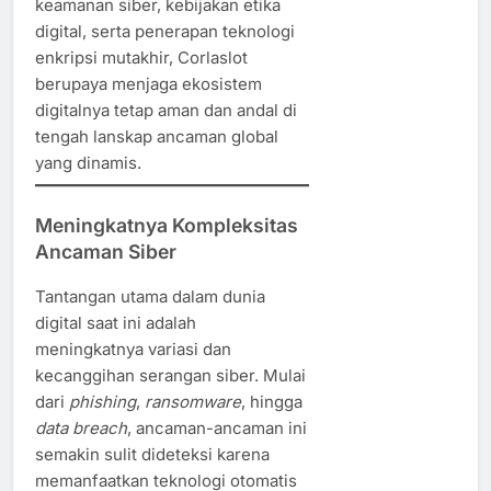
keamanan siber, kebijakan etika
digital, serta penerapan teknologi
enkripsi mutakhir, Corlaslot
berupaya menjaga ekosistem
digitalnya tetap aman dan andal di
tengah lanskap ancaman global
yang dinamis.
Meningkatnya Kompleksitas
Ancaman Siber
Tantangan utama dalam dunia
digital saat ini adalah
meningkatnya variasi dan
kecanggihan serangan siber. Mulai
dari
phishing
,
ransomware
, hingga
data breach
, ancaman-ancaman ini
semakin sulit dideteksi karena
memanfaatkan teknologi otomatis