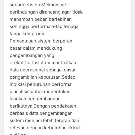
secara efisien.Mekanisme
perlindungan dirancang agar tidak
menambah beban berlebihan
sehingga performa tetap terjaga
tanpa kompromi.
Pemantauan sistem berperan
besar dalam mendukung
pengembangan yang
efektif.Corlaslot memanfaatkan
data operasional sebagai dasar
pengambilan keputusan.Setiap
indikasi penurunan performa
dianalisis untuk menentukan
langkah pengembangan
berikutnya.Dengan pendekatan
berbasis data,pengembangan
sistem menjadi lebih terarah dan
relevan dengan kebutuhan aktual
platform.