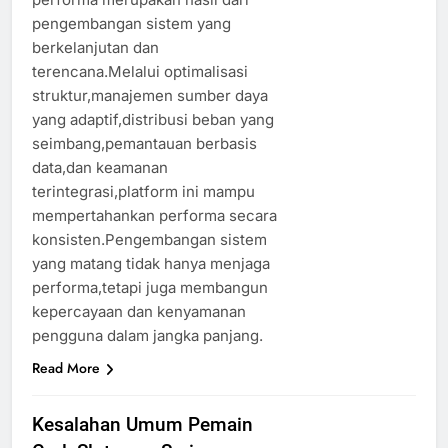
pengembangan sistem yang
berkelanjutan dan
terencana.Melalui optimalisasi
struktur,manajemen sumber daya
yang adaptif,distribusi beban yang
seimbang,pemantauan berbasis
data,dan keamanan
terintegrasi,platform ini mampu
mempertahankan performa secara
konsisten.Pengembangan sistem
yang matang tidak hanya menjaga
performa,tetapi juga membangun
kepercayaan dan kenyamanan
pengguna dalam jangka panjang.
Read More
Kesalahan Umum Pemain