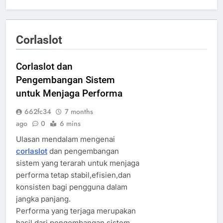
Corlaslot
Corlaslot dan
Pengembangan Sistem
untuk Menjaga Performa
662fc34
7 months
ago
0
6 mins
Ulasan mendalam mengenai
corlaslot
dan pengembangan
sistem yang terarah untuk menjaga
performa tetap stabil,efisien,dan
konsisten bagi pengguna dalam
jangka panjang.
Performa yang terjaga merupakan
hasil dari pengembangan sistem