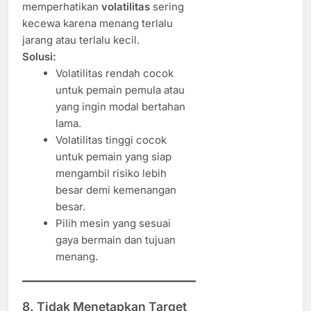
memperhatikan
volatilitas
sering
kecewa karena menang terlalu
jarang atau terlalu kecil.
Solusi:
Volatilitas rendah cocok
untuk pemain pemula atau
yang ingin modal bertahan
lama.
Volatilitas tinggi cocok
untuk pemain yang siap
mengambil risiko lebih
besar demi kemenangan
besar.
Pilih mesin yang sesuai
gaya bermain dan tujuan
menang.
8. Tidak Menetapkan Target