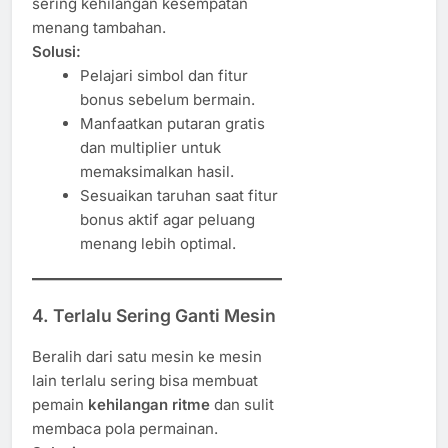
sering kehilangan kesempatan
menang tambahan.
Solusi:
Pelajari simbol dan fitur
bonus sebelum bermain.
Manfaatkan putaran gratis
dan multiplier untuk
memaksimalkan hasil.
Sesuaikan taruhan saat fitur
bonus aktif agar peluang
menang lebih optimal.
4. Terlalu Sering Ganti Mesin
Beralih dari satu mesin ke mesin
lain terlalu sering bisa membuat
pemain
kehilangan ritme
dan sulit
membaca pola permainan.