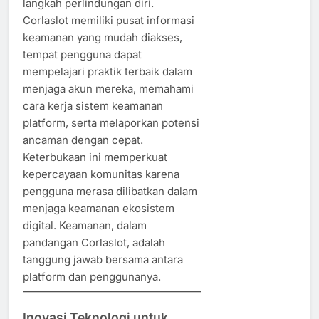
langkah perlindungan diri.
Corlaslot memiliki pusat informasi
keamanan yang mudah diakses,
tempat pengguna dapat
mempelajari praktik terbaik dalam
menjaga akun mereka, memahami
cara kerja sistem keamanan
platform, serta melaporkan potensi
ancaman dengan cepat.
Keterbukaan ini memperkuat
kepercayaan komunitas karena
pengguna merasa dilibatkan dalam
menjaga keamanan ekosistem
digital. Keamanan, dalam
pandangan Corlaslot, adalah
tanggung jawab bersama antara
platform dan penggunanya.
Inovasi Teknologi untuk