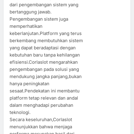
dari pengembangan sistem yang
bertanggung jawab.
Pengembangan sistem juga
memperhatikan
keberlanjutan.Platform yang terus
berkembang membutuhkan sistem
yang dapat beradaptasi dengan
kebutuhan baru tanpa kehilangan
efisiensi.Corlaslot mengarahkan
pengembangan pada solusi yang
mendukung jangka panjang,bukan
hanya peningkatan
sesaat.Pendekatan ini membantu
platform tetap relevan dan andal
dalam menghadapi perubahan
teknologi.
Secara keseluruhan,Corlaslot
menunjukkan bahwa menjaga
performa merupakan hasil dari