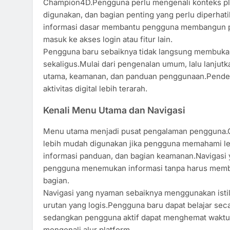
Champion4D.Pengguna perlu mengenali konteks plat
digunakan, dan bagian penting yang perlu diperha
informasi dasar membantu pengguna membangun
masuk ke akses login atau fitur lain.
Pengguna baru sebaiknya tidak langsung membuka
sekaligus.Mulai dari pengenalan umum, lalu lanjut
utama, keamanan, dan panduan penggunaan.Pende
aktivitas digital lebih terarah.
Kenali Menu Utama dan Navigasi
Menu utama menjadi pusat pengalaman pengguna
lebih mudah digunakan jika pengguna memahami leta
informasi panduan, dan bagian keamanan.Navigasi
pengguna menemukan informasi tanpa harus membu
bagian.
Navigasi yang nyaman sebaiknya menggunakan isti
urutan yang logis.Pengguna baru dapat belajar sec
sedangkan pengguna aktif dapat menghemat waktu
mengenali alur platform.