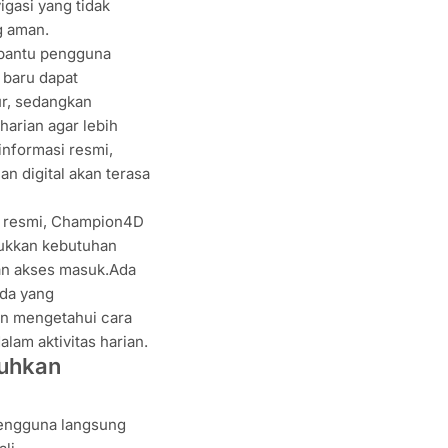
igasi yang tidak
g aman.
bantu pengguna
 baru dapat
r, sedangkan
arian agar lebih
nformasi resmi,
 digital akan terasa
D resmi, Champion4D
njukkan kebutuhan
n akses masuk.Ada
Ada yang
in mengetahui cara
am aktivitas harian.
uhkan
pengguna langsung