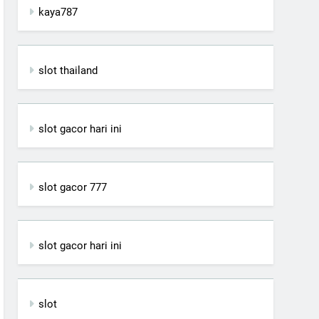
kaya787
slot thailand
slot gacor hari ini
slot gacor 777
slot gacor hari ini
slot