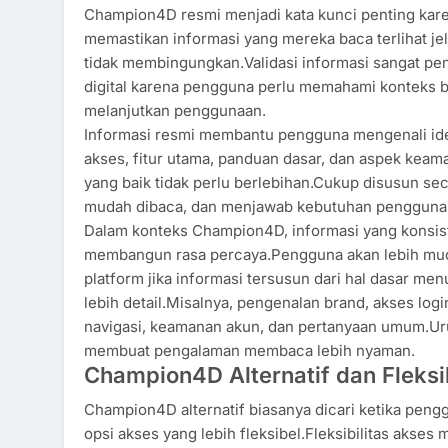
Champion4D resmi menjadi kata kunci penting kar
memastikan informasi yang mereka baca terlihat jel
tidak membingungkan.Validasi informasi sangat pent
digital karena pengguna perlu memahami konteks 
melanjutkan penggunaan.
Informasi resmi membantu pengguna mengenali iden
akses, fitur utama, panduan dasar, dan aspek kea
yang baik tidak perlu berlebihan.Cukup disusun sec
mudah dibaca, dan menjawab kebutuhan pengguna 
Dalam konteks Champion4D, informasi yang konsi
membangun rasa percaya.Pengguna akan lebih m
platform jika informasi tersusun dari hal dasar m
lebih detail.Misalnya, pengenalan brand, akses login
navigasi, keamanan akun, dan pertanyaan umum.Urut
membuat pengalaman membaca lebih nyaman.
Champion4D Alternatif dan Fleksi
Champion4D alternatif biasanya dicari ketika pe
opsi akses yang lebih fleksibel.Fleksibilitas akses 