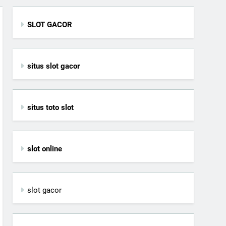
SLOT GACOR
situs slot gacor
situs toto slot
slot online
slot gacor