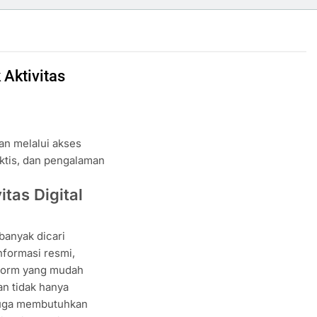
Aktivitas
an melalui akses
aktis, dan pengalaman
tas Digital
banyak dicari
nformasi resmi,
tform yang mudah
an tidak hanya
 juga membutuhkan