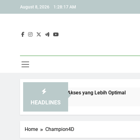
Skip
August 8, 2026
1:28:18 AM
to
content
Fla
Temukan I
r Terbaru untuk Akses yang Lebih Optimal
EDWINSLOT 
3 Weeks Ago
HEADLINES
Home
Champion4D