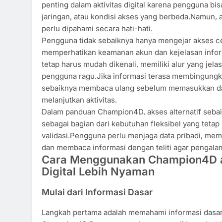
penting dalam aktivitas digital karena pengguna bi
jaringan, atau kondisi akses yang berbeda.Namun, a
perlu dipahami secara hati-hati.
Pengguna tidak sebaiknya hanya mengejar akses c
memperhatikan keamanan akun dan kejelasan infor
tetap harus mudah dikenali, memiliki alur yang jela
pengguna ragu.Jika informasi terasa membingung
sebaiknya membaca ulang sebelum memasukkan dat
melanjutkan aktivitas.
Dalam panduan Champion4D, akses alternatif seba
sebagai bagian dari kebutuhan fleksibel yang tet
validasi.Pengguna perlu menjaga data pribadi, me
dan membaca informasi dengan teliti agar pengala
Cara Menggunakan Champion4D a
Digital Lebih Nyaman
Mulai dari Informasi Dasar
Langkah pertama adalah memahami informasi dasar