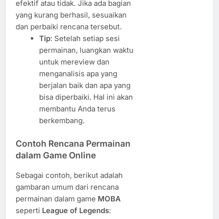
efektif atau tidak. Jika ada bagian
yang kurang berhasil, sesuaikan
dan perbaiki rencana tersebut.
Tip
: Setelah setiap sesi
permainan, luangkan waktu
untuk mereview dan
menganalisis apa yang
berjalan baik dan apa yang
bisa diperbaiki. Hal ini akan
membantu Anda terus
berkembang.
Contoh Rencana Permainan
dalam Game Online
Sebagai contoh, berikut adalah
gambaran umum dari rencana
permainan dalam game
MOBA
seperti
League of Legends
: