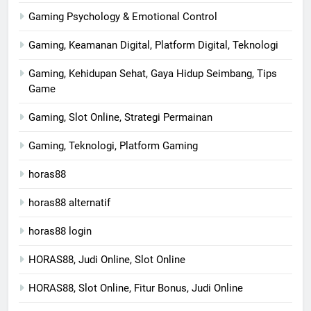
Gaming Psychology & Emotional Control
Gaming, Keamanan Digital, Platform Digital, Teknologi
Gaming, Kehidupan Sehat, Gaya Hidup Seimbang, Tips
Game
Gaming, Slot Online, Strategi Permainan
Gaming, Teknologi, Platform Gaming
horas88
horas88 alternatif
horas88 login
HORAS88, Judi Online, Slot Online
HORAS88, Slot Online, Fitur Bonus, Judi Online