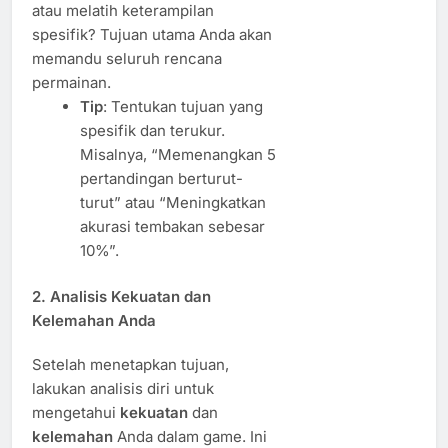
atau melatih keterampilan
spesifik? Tujuan utama Anda akan
memandu seluruh rencana
permainan.
Tip
: Tentukan tujuan yang
spesifik dan terukur.
Misalnya, “Memenangkan 5
pertandingan berturut-
turut” atau “Meningkatkan
akurasi tembakan sebesar
10%”.
2.
Analisis Kekuatan dan
Kelemahan Anda
Setelah menetapkan tujuan,
lakukan analisis diri untuk
mengetahui
kekuatan
dan
kelemahan
Anda dalam game. Ini