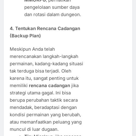
pengelolaan sumber daya
dan rotasi dalam dungeon.
4.
Tentukan Rencana Cadangan
(Backup Plan)
Meskipun Anda telah
merencanakan langkah-langkah
permainan, kadang-kadang situasi
tak terduga bisa terjadi. Oleh
karena itu, sangat penting untuk
memiliki
rencana cadangan
jika
strategi utama gagal. Ini bisa
berupa perubahan taktik secara
mendadak, beradaptasi dengan
kondisi permainan yang berubah,
atau memanfaatkan peluang yang
muncul di luar dugaan.