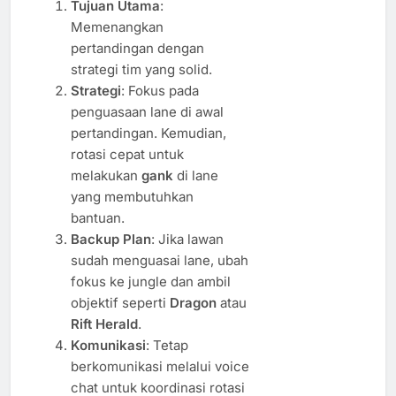
Tujuan Utama
:
Memenangkan
pertandingan dengan
strategi tim yang solid.
Strategi
: Fokus pada
penguasaan lane di awal
pertandingan. Kemudian,
rotasi cepat untuk
melakukan
gank
di lane
yang membutuhkan
bantuan.
Backup Plan
: Jika lawan
sudah menguasai lane, ubah
fokus ke jungle dan ambil
objektif seperti
Dragon
atau
Rift Herald
.
Komunikasi
: Tetap
berkomunikasi melalui voice
chat untuk koordinasi rotasi