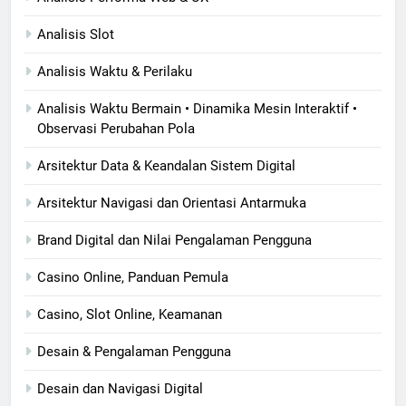
Analisis Slot
Analisis Waktu & Perilaku
Analisis Waktu Bermain • Dinamika Mesin Interaktif •
Observasi Perubahan Pola
Arsitektur Data & Keandalan Sistem Digital
Arsitektur Navigasi dan Orientasi Antarmuka
Brand Digital dan Nilai Pengalaman Pengguna
Casino Online, Panduan Pemula
Casino, Slot Online, Keamanan
Desain & Pengalaman Pengguna
Desain dan Navigasi Digital