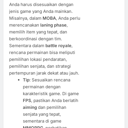
Anda harus disesuaikan dengan
jenis game yang Anda mainkan.
Misalnya, dalam
MOBA
, Anda perlu
merencanakan
laning phase
,
memilih item yang tepat, dan
berkoordinasi dengan tim.
Sementara dalam
battle royale
,
rencana permainan bisa meliputi
pemilihan lokasi pendaratan,
pemilihan senjata, dan strategi
pertempuran jarak dekat atau jauh.
Tip
: Sesuaikan rencana
permainan dengan
karakteristik game. Di game
FPS
, pastikan Anda berlatih
aiming
dan pemilihan
senjata yang tepat,
sementara di game
MMORPG
, perhatikan