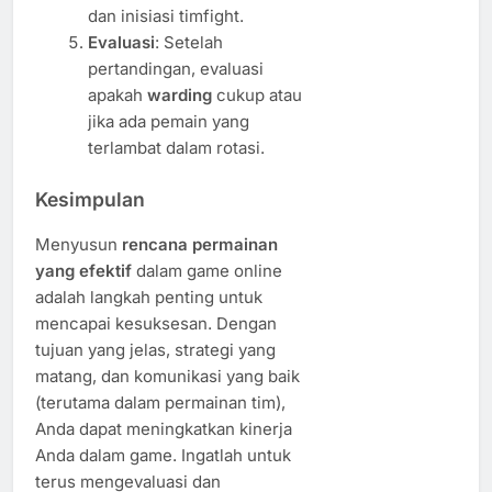
dan inisiasi timfight.
Evaluasi
: Setelah
pertandingan, evaluasi
apakah
warding
cukup atau
jika ada pemain yang
terlambat dalam rotasi.
Kesimpulan
Menyusun
rencana permainan
yang efektif
dalam game online
adalah langkah penting untuk
mencapai kesuksesan. Dengan
tujuan yang jelas, strategi yang
matang, dan komunikasi yang baik
(terutama dalam permainan tim),
Anda dapat meningkatkan kinerja
Anda dalam game. Ingatlah untuk
terus mengevaluasi dan