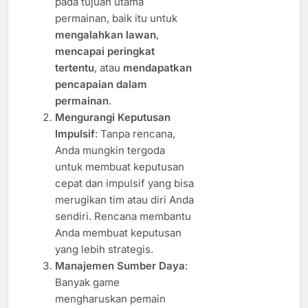
pada tujuan utama
permainan, baik itu untuk
mengalahkan lawan
,
mencapai peringkat
tertentu
, atau
mendapatkan
pencapaian dalam
permainan
.
Mengurangi Keputusan
Impulsif
: Tanpa rencana,
Anda mungkin tergoda
untuk membuat keputusan
cepat dan impulsif yang bisa
merugikan tim atau diri Anda
sendiri. Rencana membantu
Anda membuat keputusan
yang lebih strategis.
Manajemen Sumber Daya
:
Banyak game
mengharuskan pemain