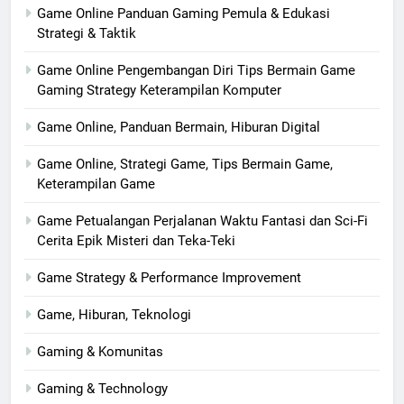
Game Online Panduan Gaming Pemula & Edukasi
Strategi & Taktik
Game Online Pengembangan Diri Tips Bermain Game
Gaming Strategy Keterampilan Komputer
Game Online, Panduan Bermain, Hiburan Digital
Game Online, Strategi Game, Tips Bermain Game,
Keterampilan Game
Game Petualangan Perjalanan Waktu Fantasi dan Sci-Fi
Cerita Epik Misteri dan Teka-Teki
Game Strategy & Performance Improvement
Game, Hiburan, Teknologi
Gaming & Komunitas
Gaming & Technology