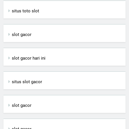
situs toto slot
slot gacor
slot gacor hari ini
situs slot gacor
slot gacor
slot gacor