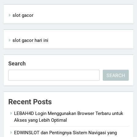
slot gacor
slot gacor hari ini
Search
SEARCH
Recent Posts
LEBAH4D Login Menggunakan Browser Terbaru untuk
Akses yang Lebih Optimal
EDWINSLOT dan Pentingnya Sistem Navigasi yang