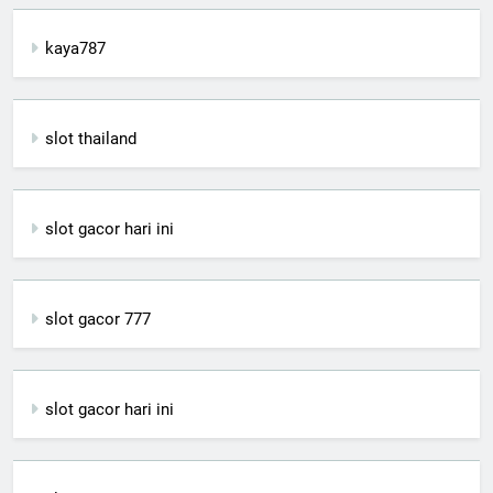
kaya787
slot thailand
slot gacor hari ini
slot gacor 777
slot gacor hari ini