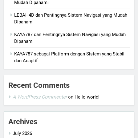
Mudah Dipahami
LEBAH4D dan Pentingnya Sistem Navigasi yang Mudah
Dipahami
KAYA787 dan Pentingnya Sistem Navigasi yang Mudah
Dipahami
KAYA787 sebagai Platform dengan Sistem yang Stabil
dan Adaptif
Recent Comments
A WordPress Commenter
on
Hello world!
Archives
July 2026