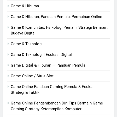
Game & Hiburan
Game & Hiburan, Panduan Pemula, Permainan Online
Game & Komunitas, Psikologi Pemain, Strategi Bermain,
Budaya Digital
Game & Teknologi
Game & Teknologi | Edukasi Digital
Game Digital & Hiburan — Panduan Pemula
Game Online / Situs Slot
Game Online Panduan Gaming Pemula & Edukasi
Strategi & Taktik
Game Online Pengembangan Diri Tips Bermain Game
Gaming Strategy Keterampilan Komputer