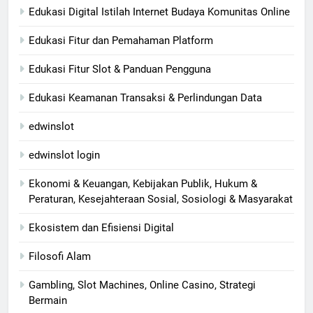
Edukasi Digital Istilah Internet Budaya Komunitas Online
Edukasi Fitur dan Pemahaman Platform
Edukasi Fitur Slot & Panduan Pengguna
Edukasi Keamanan Transaksi & Perlindungan Data
edwinslot
edwinslot login
Ekonomi & Keuangan, Kebijakan Publik, Hukum &
Peraturan, Kesejahteraan Sosial, Sosiologi & Masyarakat
Ekosistem dan Efisiensi Digital
Filosofi Alam
Gambling, Slot Machines, Online Casino, Strategi
Bermain