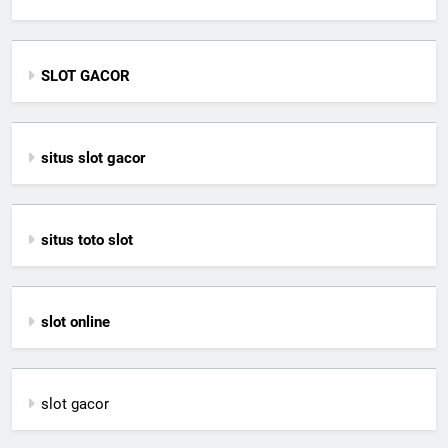
SLOT GACOR
situs slot gacor
situs toto slot
slot online
slot gacor