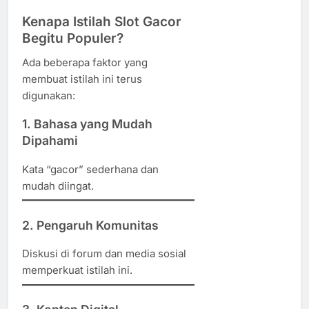
Kenapa Istilah Slot Gacor
Begitu Populer?
Ada beberapa faktor yang
membuat istilah ini terus
digunakan:
1. Bahasa yang Mudah
Dipahami
Kata “gacor” sederhana dan
mudah diingat.
2. Pengaruh Komunitas
Diskusi di forum dan media sosial
memperkuat istilah ini.