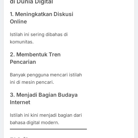
di Dunia Digital
1. Meningkatkan Diskusi
Online
Istilah ini sering dibahas di
komunitas.
2. Membentuk Tren
Pencarian
Banyak pengguna mencari istilah
ini di mesin pencari.
3. Menjadi Bagian Budaya
Internet
Istilah ini kini menjadi bagian dari
bahasa digital modern.