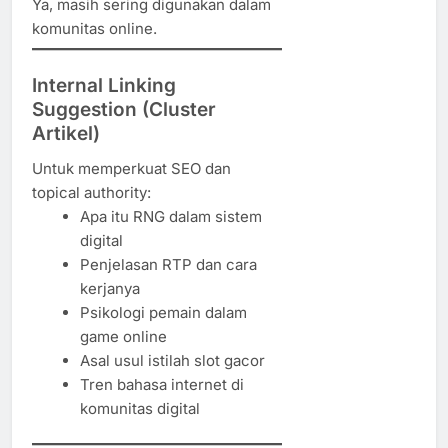
Ya, masih sering digunakan dalam
komunitas online.
Internal Linking
Suggestion (Cluster
Artikel)
Untuk memperkuat SEO dan
topical authority:
Apa itu RNG dalam sistem
digital
Penjelasan RTP dan cara
kerjanya
Psikologi pemain dalam
game online
Asal usul istilah slot gacor
Tren bahasa internet di
komunitas digital