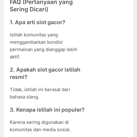
FAQ (Pertanyaan yang
Sering Dicari)
1. Apa arti slot gacor?
Istilah komunitas yang
menggambarkan kondisi
permainan yang dianggap lebih
aktif.
2. Apakah slot gacor istilah
resmi?
Tidak, istilah ini berasal dari
bahasa slang.
3. Kenapa istilah ini populer?
Karena sering digunakan di
komunitas dan media sosial.