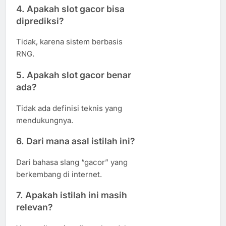
4. Apakah slot gacor bisa
diprediksi?
Tidak, karena sistem berbasis
RNG.
5. Apakah slot gacor benar
ada?
Tidak ada definisi teknis yang
mendukungnya.
6. Dari mana asal istilah ini?
Dari bahasa slang “gacor” yang
berkembang di internet.
7. Apakah istilah ini masih
relevan?