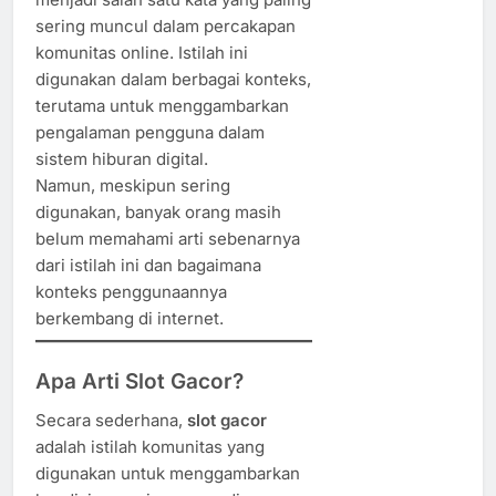
sering muncul dalam percakapan
komunitas online. Istilah ini
digunakan dalam berbagai konteks,
terutama untuk menggambarkan
pengalaman pengguna dalam
sistem hiburan digital.
Namun, meskipun sering
digunakan, banyak orang masih
belum memahami arti sebenarnya
dari istilah ini dan bagaimana
konteks penggunaannya
berkembang di internet.
Apa Arti Slot Gacor?
Secara sederhana,
slot gacor
adalah istilah komunitas yang
digunakan untuk menggambarkan