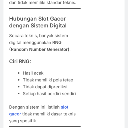
dan tidak memiliki standar teknis.
Hubungan Slot Gacor
dengan Sistem Digital
Secara teknis, banyak sistem
digital menggunakan
RNG
(Random Number Generator)
.
Ciri RNG:
Hasil acak
Tidak memiliki pola tetap
Tidak dapat diprediksi
Setiap hasil berdiri sendiri
Dengan sistem ini, istilah
slot
gacor
tidak memiliki dasar teknis
yang spesifik.