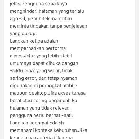
jelas.Pengguna sebaiknya
menghindari halaman yang terlalu
agresif, penuh tekanan, atau
meminta tindakan tanpa penjelasan
yang cukup.
Langkah ketiga adalah
memperhatikan performa
akses.Jalur yang lebih stabil
umumnya dapat dibuka dengan
waktu muat yang wajar, tidak
sering error, dan tetap nyaman
digunakan di perangkat mobile
maupun desktop.Jika akses terasa
berat atau sering berpindah ke
halaman yang tidak relevan,
pengguna perlu berhati-hati.
Langkah keempat adalah
memahami konteks kebutuhan.Jika
kendala hanya terjadi karena