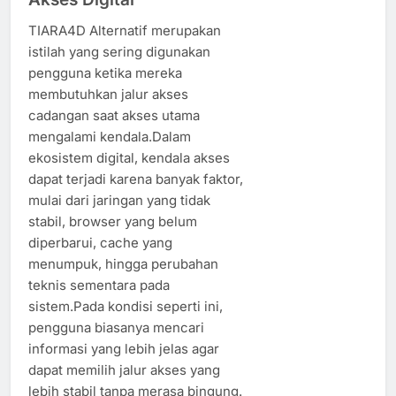
TIARA4D Alternatif merupakan
istilah yang sering digunakan
pengguna ketika mereka
membutuhkan jalur akses
cadangan saat akses utama
mengalami kendala.Dalam
ekosistem digital, kendala akses
dapat terjadi karena banyak faktor,
mulai dari jaringan yang tidak
stabil, browser yang belum
diperbarui, cache yang
menumpuk, hingga perubahan
teknis sementara pada
sistem.Pada kondisi seperti ini,
pengguna biasanya mencari
informasi yang lebih jelas agar
dapat memilih jalur akses yang
lebih stabil tanpa merasa bingung.