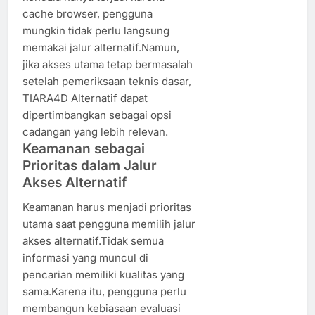
cache browser, pengguna
mungkin tidak perlu langsung
memakai jalur alternatif.Namun,
jika akses utama tetap bermasalah
setelah pemeriksaan teknis dasar,
TIARA4D Alternatif dapat
dipertimbangkan sebagai opsi
cadangan yang lebih relevan.
Keamanan sebagai
Prioritas dalam Jalur
Akses Alternatif
Keamanan harus menjadi prioritas
utama saat pengguna memilih jalur
akses alternatif.Tidak semua
informasi yang muncul di
pencarian memiliki kualitas yang
sama.Karena itu, pengguna perlu
membangun kebiasaan evaluasi