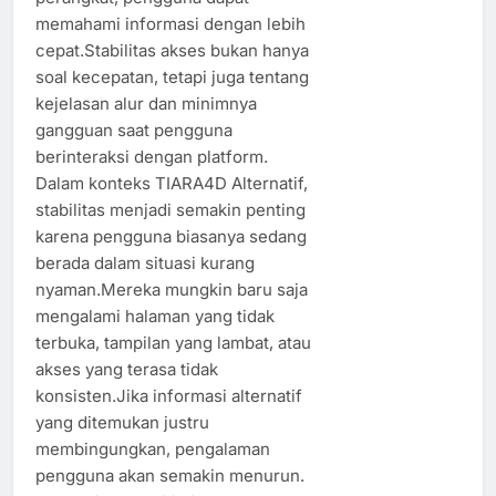
memahami informasi dengan lebih
cepat.Stabilitas akses bukan hanya
soal kecepatan, tetapi juga tentang
kejelasan alur dan minimnya
gangguan saat pengguna
berinteraksi dengan platform.
Dalam konteks TIARA4D Alternatif,
stabilitas menjadi semakin penting
karena pengguna biasanya sedang
berada dalam situasi kurang
nyaman.Mereka mungkin baru saja
mengalami halaman yang tidak
terbuka, tampilan yang lambat, atau
akses yang terasa tidak
konsisten.Jika informasi alternatif
yang ditemukan justru
membingungkan, pengalaman
pengguna akan semakin menurun.