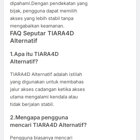
dipahami.Dengan pendekatan yang
bijak, pengguna dapat memilih
akses yang lebih stabil tanpa
mengabaikan keamanan.
FAQ Seputar TIARA4D
Alternatif
1.Apa itu TIARA4D
Alternatif?
TIARA4D Alternatif adalah istilah
yang digunakan untuk membahas
jalur akses cadangan ketika akses
utama mengalami kendala atau
tidak berjalan stabil.
2.Mengapa pengguna
mencari TIARA4D Alternatif?
Pengguna biasanya mencari