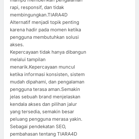
rapi, responsif, dan tidak
membingungkan.TIARA4D
Alternatif menjadi topik penting
karena hadir pada momen ketika
pengguna membutuhkan solusi
akses.
Kepercayaan tidak hanya dibangun
melalui tampilan
menarik.Kepercayaan muncul
ketika informasi konsisten, sistem
mudah dipahami, dan pengalaman
pengguna terasa aman.Semakin
jelas sebuah brand menjelaskan
kendala akses dan pilihan jalur
yang tersedia, semakin besar
peluang pengguna merasa yakin.
Sebagai pendekatan SEO,
pembahasan tentang TIARA4D