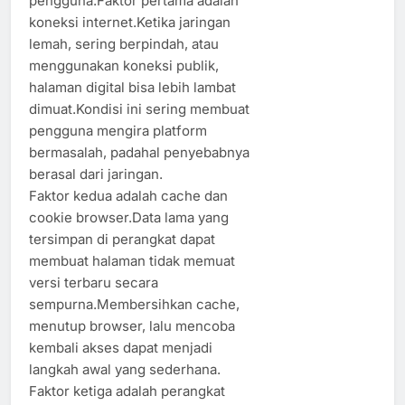
pengguna.Faktor pertama adalah
koneksi internet.Ketika jaringan
lemah, sering berpindah, atau
menggunakan koneksi publik,
halaman digital bisa lebih lambat
dimuat.Kondisi ini sering membuat
pengguna mengira platform
bermasalah, padahal penyebabnya
berasal dari jaringan.
Faktor kedua adalah cache dan
cookie browser.Data lama yang
tersimpan di perangkat dapat
membuat halaman tidak memuat
versi terbaru secara
sempurna.Membersihkan cache,
menutup browser, lalu mencoba
kembali akses dapat menjadi
langkah awal yang sederhana.
Faktor ketiga adalah perangkat