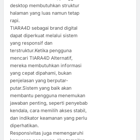
desktop membutuhkan struktur
halaman yang luas namun tetap
rapi.
TIARA4D sebagai brand digital
dapat diperkuat melalui sistem
yang responsif dan
terstruktur.Ketika pengguna
mencari TIARA4D Alternatif,
mereka membutuhkan informasi
yang cepat dipahami, bukan
penjelasan yang berputar-
putar.Sistem yang baik akan
membantu pengguna menemukan
jawaban penting, seperti penyebab
kendala, cara memilih akses stabil,
dan indikator keamanan yang perlu
diperhatikan.
Responsivitas juga memengaruhi