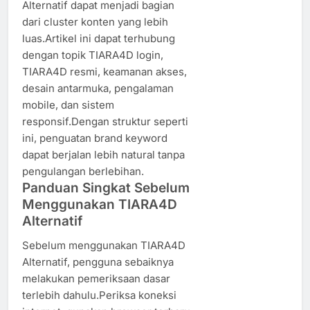
Alternatif dapat menjadi bagian
dari cluster konten yang lebih
luas.Artikel ini dapat terhubung
dengan topik TIARA4D login,
TIARA4D resmi, keamanan akses,
desain antarmuka, pengalaman
mobile, dan sistem
responsif.Dengan struktur seperti
ini, penguatan brand keyword
dapat berjalan lebih natural tanpa
pengulangan berlebihan.
Panduan Singkat Sebelum
Menggunakan TIARA4D
Alternatif
Sebelum menggunakan TIARA4D
Alternatif, pengguna sebaiknya
melakukan pemeriksaan dasar
terlebih dahulu.Periksa koneksi