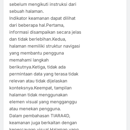
sebelum mengikuti instruksi dari
sebuah halaman.
Indikator keamanan dapat dilihat
dari beberapa hal.Pertama,
informasi disampaikan secara jelas
dan tidak berlebihan.Kedua,
halaman memiliki struktur navigasi
yang membantu pengguna
memahami langkah
berikutnya.Ketiga, tidak ada
permintaan data yang terasa tidak
relevan atau tidak dijelaskan
konteksnya.Keempat, tampilan
halaman tidak menggunakan
elemen visual yang mengganggu
atau menekan pengguna.
Dalam pembahasan TIARA4D,
keamanan juga berkaitan dengan
kepercayaan visual.Halaman yang