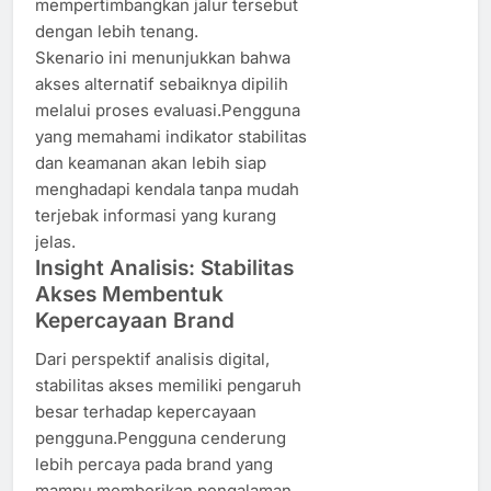
mempertimbangkan jalur tersebut
dengan lebih tenang.
Skenario ini menunjukkan bahwa
akses alternatif sebaiknya dipilih
melalui proses evaluasi.Pengguna
yang memahami indikator stabilitas
dan keamanan akan lebih siap
menghadapi kendala tanpa mudah
terjebak informasi yang kurang
jelas.
Insight Analisis: Stabilitas
Akses Membentuk
Kepercayaan Brand
Dari perspektif analisis digital,
stabilitas akses memiliki pengaruh
besar terhadap kepercayaan
pengguna.Pengguna cenderung
lebih percaya pada brand yang
mampu memberikan pengalaman