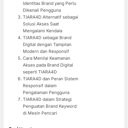
Identitas Brand yang Perlu
Dikenali Pengguna
TIARA4D Alternatif sebagai
Solusi Akses Saat
Mengalami Kendala
TIARA4D sebagai Brand
Digital dengan Tampilan
Modern dan Responsif
Cara Menilai Keamanan
Akses pada Brand Digital
seperti TIARA4D
TIARA4D dan Peran Sistem
Responsif dalam
Pengalaman Pengguna
TIARA4D dalam Strategi
Penguatan Brand Keyword
di Mesin Pencari