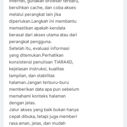
internet, gunakan browser terbaru,
bersihkan cache, dan coba akses
melalui perangkat lain jika
diperlukan.Langkah ini membantu
memastikan apakah kendala
berasal dari akses utama atau dari
perangkat pengguna.
Setelah itu, evaluasi informasi
yang ditemukan.Perhatikan
konsistensi penulisan TIARA4D,
kejelasan instruksi, kualitas
tampilan, dan stabilitas
halaman.Jangan terburu-buru
memberikan data apa pun sebelum
memahami konteks halaman
dengan jelas.
Jalur akses yang baik bukan hanya
cepat dibuka, tetapi juga memberi
rasa aman, jelas, dan mudah