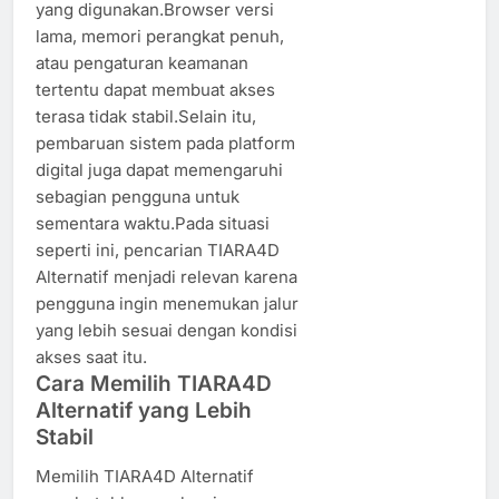
yang digunakan.Browser versi
lama, memori perangkat penuh,
atau pengaturan keamanan
tertentu dapat membuat akses
terasa tidak stabil.Selain itu,
pembaruan sistem pada platform
digital juga dapat memengaruhi
sebagian pengguna untuk
sementara waktu.Pada situasi
seperti ini, pencarian TIARA4D
Alternatif menjadi relevan karena
pengguna ingin menemukan jalur
yang lebih sesuai dengan kondisi
akses saat itu.
Cara Memilih TIARA4D
Alternatif yang Lebih
Stabil
Memilih TIARA4D Alternatif