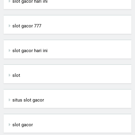
slot gacor hari ini
slot gacor 777
slot gacor hari ini
slot
situs slot gacor
slot gacor