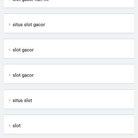
situs slot gacor
slot gacor
slot gacor
situs slot
slot