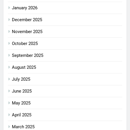
January 2026
December 2025
November 2025
October 2025
September 2025
August 2025
July 2025
June 2025
May 2025
April 2025
March 2025