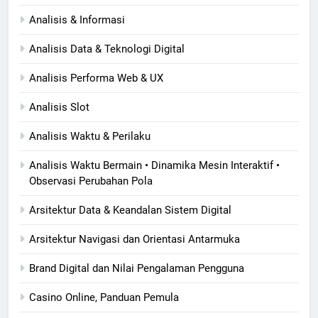
Analisis & Informasi
Analisis Data & Teknologi Digital
Analisis Performa Web & UX
Analisis Slot
Analisis Waktu & Perilaku
Analisis Waktu Bermain • Dinamika Mesin Interaktif •
Observasi Perubahan Pola
Arsitektur Data & Keandalan Sistem Digital
Arsitektur Navigasi dan Orientasi Antarmuka
Brand Digital dan Nilai Pengalaman Pengguna
Casino Online, Panduan Pemula