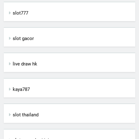
slot777
slot gacor
live draw hk
kaya787
slot thailand