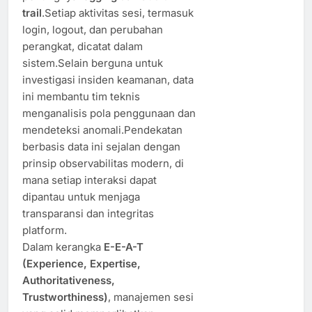
trail
.Setiap aktivitas sesi, termasuk
login, logout, dan perubahan
perangkat, dicatat dalam
sistem.Selain berguna untuk
investigasi insiden keamanan, data
ini membantu tim teknis
menganalisis pola penggunaan dan
mendeteksi anomali.Pendekatan
berbasis data ini sejalan dengan
prinsip observabilitas modern, di
mana setiap interaksi dapat
dipantau untuk menjaga
transparansi dan integritas
platform.
Dalam kerangka
E-E-A-T
(Experience, Expertise,
Authoritativeness,
Trustworthiness)
, manajemen sesi