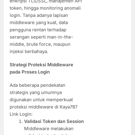
enkripsi TLS/SSL, manajemen API
token, hingga monitoring anomali
login. Tanpa adanya lapisan
middleware yang kuat, data
pengguna rentan terhadap
serangan seperti man-in-the-
middle, brute force, maupun
injeksi berbahaya.
Strategi Proteksi Middleware
pada Proses Login
Ada beberapa pendekatan
strategis yang umumnya
digunakan untuk memperkuat
proteksi middleware di Kaya787
Link Login:
Validasi Token dan Session
Middleware melakukan