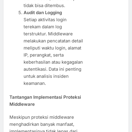
tidak bisa ditembus.
Audit dan Logging
Setiap aktivitas login
terekam dalam log
terstruktur. Middleware
melakukan pencatatan detail
meliputi waktu login, alamat
IP, perangkat, serta
keberhasilan atau kegagalan
autentikasi. Data ini penting
untuk analisis insiden
keamanan.
Tantangan Implementasi Proteksi
Middleware
Meskipun proteksi middleware
menghadirkan banyak manfaat,
implementasinya tidak lepas dari