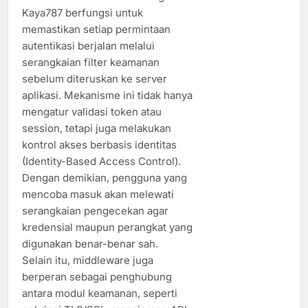
Kaya787 berfungsi untuk
memastikan setiap permintaan
autentikasi berjalan melalui
serangkaian filter keamanan
sebelum diteruskan ke server
aplikasi. Mekanisme ini tidak hanya
mengatur validasi token atau
session, tetapi juga melakukan
kontrol akses berbasis identitas
(Identity-Based Access Control).
Dengan demikian, pengguna yang
mencoba masuk akan melewati
serangkaian pengecekan agar
kredensial maupun perangkat yang
digunakan benar-benar sah.
Selain itu, middleware juga
berperan sebagai penghubung
antara modul keamanan, seperti