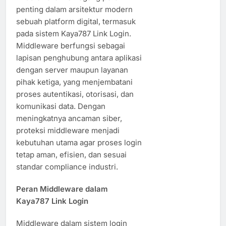
penting dalam arsitektur modern
sebuah platform digital, termasuk
pada sistem Kaya787 Link Login.
Middleware berfungsi sebagai
lapisan penghubung antara aplikasi
dengan server maupun layanan
pihak ketiga, yang menjembatani
proses autentikasi, otorisasi, dan
komunikasi data. Dengan
meningkatnya ancaman siber,
proteksi middleware menjadi
kebutuhan utama agar proses login
tetap aman, efisien, dan sesuai
standar compliance industri.
Peran Middleware dalam
Kaya787 Link Login
Middleware dalam sistem login