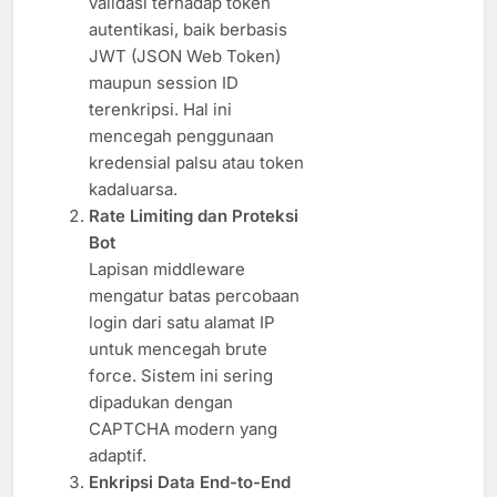
validasi terhadap token
autentikasi, baik berbasis
JWT (JSON Web Token)
maupun session ID
terenkripsi. Hal ini
mencegah penggunaan
kredensial palsu atau token
kadaluarsa.
Rate Limiting dan Proteksi
Bot
Lapisan middleware
mengatur batas percobaan
login dari satu alamat IP
untuk mencegah brute
force. Sistem ini sering
dipadukan dengan
CAPTCHA modern yang
adaptif.
Enkripsi Data End-to-End