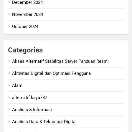
December 2024
November 2024
October 2024
Categories
Akses Alternatif Stabilitas Server Panduan Resmi
Aktivitas Digital dan Optimasi Pengguna
Alam
alternatif kaya787
Analisis & Informasi
Analisis Data & Teknologi Digital