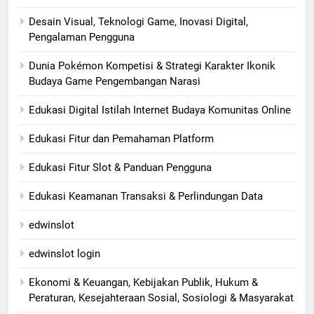
Desain Visual, Teknologi Game, Inovasi Digital,
Pengalaman Pengguna
Dunia Pokémon Kompetisi & Strategi Karakter Ikonik
Budaya Game Pengembangan Narasi
Edukasi Digital Istilah Internet Budaya Komunitas Online
Edukasi Fitur dan Pemahaman Platform
Edukasi Fitur Slot & Panduan Pengguna
Edukasi Keamanan Transaksi & Perlindungan Data
edwinslot
edwinslot login
Ekonomi & Keuangan, Kebijakan Publik, Hukum &
Peraturan, Kesejahteraan Sosial, Sosiologi & Masyarakat