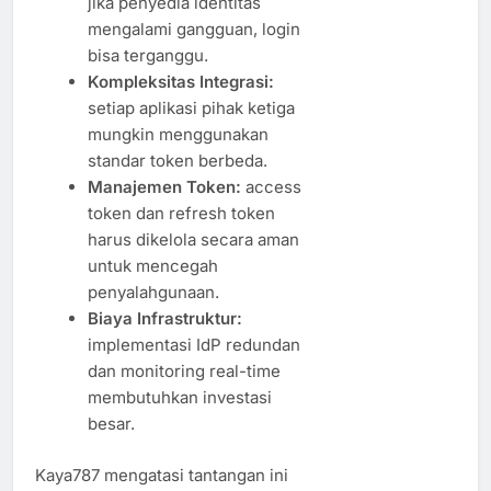
jika penyedia identitas
mengalami gangguan, login
bisa terganggu.
Kompleksitas Integrasi:
setiap aplikasi pihak ketiga
mungkin menggunakan
standar token berbeda.
Manajemen Token:
access
token dan refresh token
harus dikelola secara aman
untuk mencegah
penyalahgunaan.
Biaya Infrastruktur:
implementasi IdP redundan
dan monitoring real-time
membutuhkan investasi
besar.
Kaya787 mengatasi tantangan ini