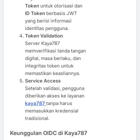
Token
untuk otorisasi dan
ID Token
berbasis JWT
yang berisi informasi
identitas pengguna.
Token Validation
Server Kaya787
memverifikasi tanda tangan
digital, masa berlaku, dan
integritas token untuk
memastikan keasliannya.
Service Access
Setelah validasi, pengguna
diberikan akses ke layanan
kaya787
tanpa harus
memasukkan kredensial
tradisional.
Keunggulan OIDC di Kaya787