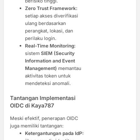
berisiko tinggi.
Zero Trust Framework:
setiap akses diverifikasi
ulang berdasarkan
perangkat, lokasi, dan
perilaku login.
Real-Time Monitoring:
sistem
SIEM (Security
Information and Event
Management)
memantau
aktivitas token untuk
mendeteksi anomali.
Tantangan Implementasi
OIDC di Kaya787
Meski efektif, penerapan OIDC
juga memiliki tantangan:
Ketergantungan pada IdP: