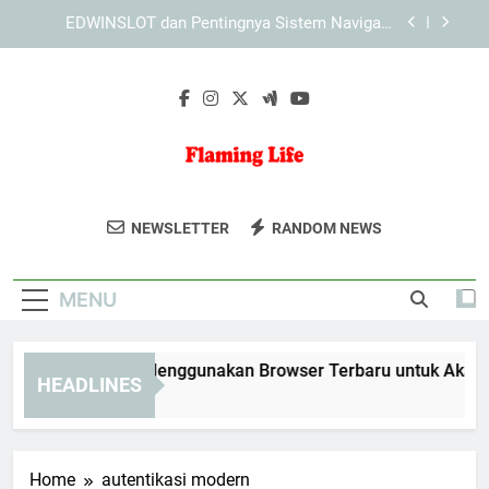
Skip
LEBAH4D dan Pentingnya Sistem Navigasi yang
to
Mudah Dipahami
content
KAYA787 dan Pentingnya Sistem Navigasi yang
Mudah Dipahami
LEBAH4D Login Menggunakan Browser Terbaru
untuk Akses yang Lebih Optimal
EDWINSLOT dan Pentingnya Sistem Navigasi
yang Mudah Dipahami
Flaming Life
Temukan Inspirasi Gaya Hidup Yang
LEBAH4D dan Pentingnya Sistem Navigasi yang
NEWSLETTER
RANDOM NEWS
Mudah Dipahami
Positif Di Flaming Life. Untuk Hidup
KAYA787 dan Pentingnya Sistem Navigasi yang
Yang Lebih Bermakna Dan
Mudah Dipahami
MENU
Menyenangkan.
EBAH4D Login Menggunakan Browser Terbaru untuk Akses yan
HEADLINES
Weeks Ago
Home
autentikasi modern