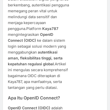
berkembang, autentikasi pengguna
memegang peran vital untuk
melindungi data sensitif dan
menjaga kepercayaan
pengguna.Platform
Kaya787
mengintegrasikan
OpenID
Connect (OIDC)
ke dalam sistem
login sebagai solusi modern yang
menggabungkan
autentikasi
aman, fleksibilitas tinggi, serta
kepatuhan regulasi global
.Artikel
ini mengulas secara komprehensif
bagaimana OIDC diterapkan di
Kaya787, apa manfaatnya, serta
tantangan yang perlu diatasi.
Apa Itu OpenID Connect?
OpenID Connect (OIDC)
adalah