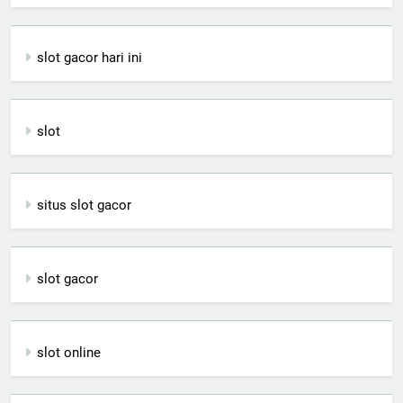
slot gacor hari ini
slot
situs slot gacor
slot gacor
slot online