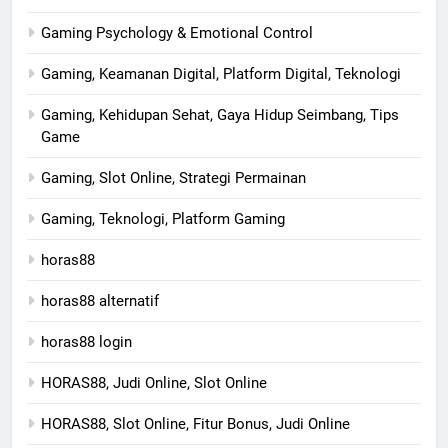
Gaming Psychology & Emotional Control
Gaming, Keamanan Digital, Platform Digital, Teknologi
Gaming, Kehidupan Sehat, Gaya Hidup Seimbang, Tips
Game
Gaming, Slot Online, Strategi Permainan
Gaming, Teknologi, Platform Gaming
horas88
horas88 alternatif
horas88 login
HORAS88, Judi Online, Slot Online
HORAS88, Slot Online, Fitur Bonus, Judi Online