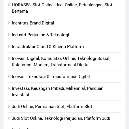
HORAS88, Slot Online, Judi Online, Petualangan, Slot
Bertema
Identitas Brand Digital
Industri Perjudian & Teknologi
Infrastruktur Cloud & Kinerja Platform
Inovasi Digital, Komunitas Online, Teknologi Sosial,
Kolaborasi Modern, Transformasi Digital
Inovasi Teknologi & Transformasi Digital
Investasi, Keuangan Pribadi, Millennial, Panduan
Investasi
Judi Online, Permainan Slot, Platform Slot
Judi Slot Online, Teknologi Perjudian, Platform Judi