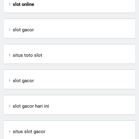
slot online
slot gacor
situs toto slot
slot gacor
slot gacor hari ini
situs slot gacor