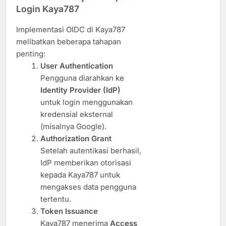
Login Kaya787
Implementasi OIDC di Kaya787
melibatkan beberapa tahapan
penting:
User Authentication
Pengguna diarahkan ke
Identity Provider (IdP)
untuk login menggunakan
kredensial eksternal
(misalnya Google).
Authorization Grant
Setelah autentikasi berhasil,
IdP memberikan otorisasi
kepada Kaya787 untuk
mengakses data pengguna
tertentu.
Token Issuance
Kaya787 menerima
Access