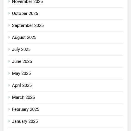
November 2025
October 2025
September 2025
August 2025
July 2025
June 2025
May 2025
April 2025
March 2025
February 2025
January 2025