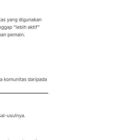
itas yang digunakan
gap “lebih aktif”
man pemain.
sa komunitas daripada
sal-usulnya.