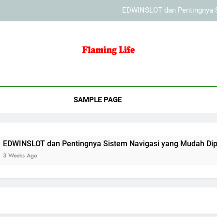
EDWINSLOT dan Pentingnya S
LEBAH4D dan Pentingnya 
KAYA787 dan Pentingnya 
ming Life
LEBAH4D Login Menggunakan Browser Ter
nspirasi Gaya Hidup Yang Positif Di Flaming Life. Untuk Hid
EDWINSLOT dan Pentingnya S
SAMPLE PAGE
LEBAH4D dan Pentingnya 
KAYA787 dan Pentingnya 
OT dan Pentingnya Sistem Navigasi yang Mudah Dipahami
go