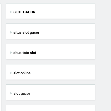
SLOT GACOR
situs slot gacor
situs toto slot
slot online
slot gacor