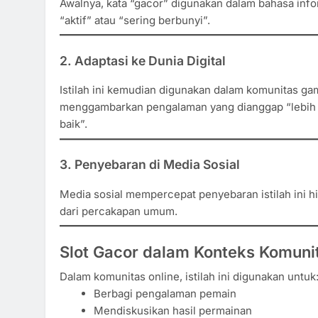
Awalnya, kata “gacor” digunakan dalam bahasa info
“aktif” atau “sering berbunyi”.
2. Adaptasi ke Dunia Digital
Istilah ini kemudian digunakan dalam komunitas ga
menggambarkan pengalaman yang dianggap “lebih h
baik”.
3. Penyebaran di Media Sosial
Media sosial mempercepat penyebaran istilah ini h
dari percakapan umum.
Slot Gacor dalam Konteks Komunit
Dalam komunitas online, istilah ini digunakan untuk
Berbagi pengalaman pemain
Mendiskusikan hasil permainan