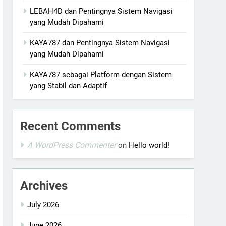
LEBAH4D dan Pentingnya Sistem Navigasi
yang Mudah Dipahami
KAYA787 dan Pentingnya Sistem Navigasi
yang Mudah Dipahami
KAYA787 sebagai Platform dengan Sistem
yang Stabil dan Adaptif
Recent Comments
A WordPress Commenter
on
Hello world!
Archives
July 2026
June 2026