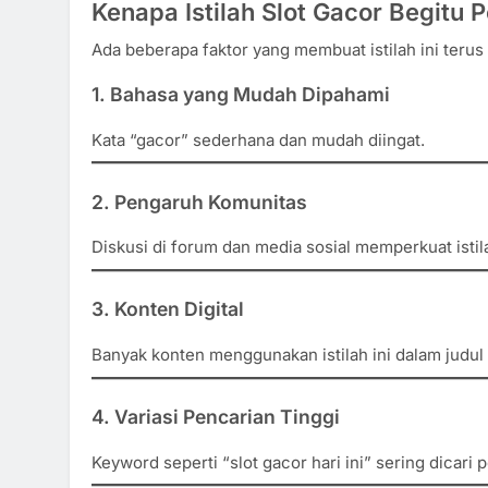
Kenapa Istilah Slot Gacor Begitu 
Ada beberapa faktor yang membuat istilah ini terus
1. Bahasa yang Mudah Dipahami
Kata “gacor” sederhana dan mudah diingat.
2. Pengaruh Komunitas
Diskusi di forum dan media sosial memperkuat istila
3. Konten Digital
Banyak konten menggunakan istilah ini dalam judu
4. Variasi Pencarian Tinggi
Keyword seperti “slot gacor hari ini” sering dicari