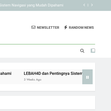
istem Navigasi yang Mudah Dipahami
Sistem Navigasi yang Mudah Dipahami
Sistem Navigasi yang Mudah Dipahami
NEWSLETTER
RANDOM NEWS
baru untuk Akses yang Lebih Optimal
up Yang Lebih Bermakna Dan Menyenangkan.
istem Navigasi yang Mudah Dipahami
Sistem Navigasi yang Mudah Dipahami
Sistem Navigasi yang Mudah Dipahami
LEBAH4D dan Pentingnya Sistem Navigasi yang Mudah D
3 Weeks Ago