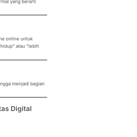
rmal yang berarti
me online untuk
idup” atau “lebih
ingga menjadi bagian
as Digital
: