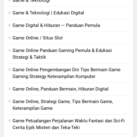
Game & Teknologi
Game & Teknologi | Edukasi Digital
Game Digital & Hiburan — Panduan Pemula
Game Online / Situs Slot
Game Online Panduan Gaming Pemula & Edukasi
Strategi & Taktik
Game Online Pengembangan Diri Tips Bermain Game
Gaming Strategy Keterampilan Komputer
Game Online, Panduan Bermain, Hiburan Digital
Game Online, Strategi Game, Tips Bermain Game,
Keterampilan Game
Game Petualangan Perjalanan Waktu Fantasi dan Sci-Fi
Cerita Epik Misteri dan Teka-Teki