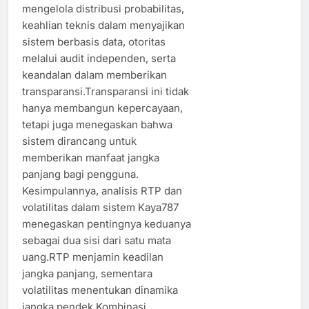
mengelola distribusi probabilitas,
keahlian teknis dalam menyajikan
sistem berbasis data, otoritas
melalui audit independen, serta
keandalan dalam memberikan
transparansi.Transparansi ini tidak
hanya membangun kepercayaan,
tetapi juga menegaskan bahwa
sistem dirancang untuk
memberikan manfaat jangka
panjang bagi pengguna.
Kesimpulannya, analisis RTP dan
volatilitas dalam sistem Kaya787
menegaskan pentingnya keduanya
sebagai dua sisi dari satu mata
uang.RTP menjamin keadilan
jangka panjang, sementara
volatilitas menentukan dinamika
jangka pendek.Kombinasi