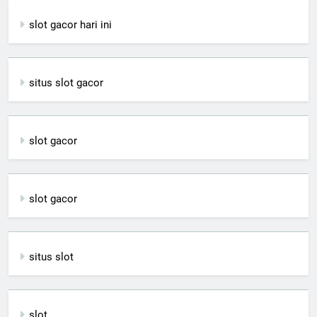
slot gacor hari ini
situs slot gacor
slot gacor
slot gacor
situs slot
slot