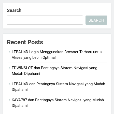
Search
SEARCH
Recent Posts
LEBAH4D Login Menggunakan Browser Terbaru untuk
Akses yang Lebih Optimal
EDWINSLOT dan Pentingnya Sistem Navigasi yang
Mudah Dipahami
LEBAH4D dan Pentingnya Sistem Navigasi yang Mudah
Dipahami
KAYA787 dan Pentingnya Sistem Navigasi yang Mudah
Dipahami