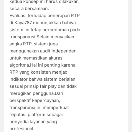
kedua konsep ini harus dilakukan
secara bersamaan.
Evaluasi terhadap penerapan RTP
di Kaya787 menunjukkan bahwa
sistem ini tetap berpedoman pada
transparansi.Selain menyajikan
angka RTP, sistem juga
menggunakan audit independen
untuk memastikan akurasi
algoritma.Hal ini penting karena
RTP yang konsisten menjadi
indikator bahwa sistem berjalan
sesuai prinsip fair play dan tidak
merugikan pengguna.Dari
perspektif kepercayaan,
transparansi ini memperkuat
reputasi platform sebagai
penyedia layanan yang
profesional.