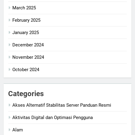
March 2025
February 2025
January 2025
December 2024
November 2024
October 2024
Categories
Akses Alternatif Stabilitas Server Panduan Resmi
Aktivitas Digital dan Optimasi Pengguna
Alam