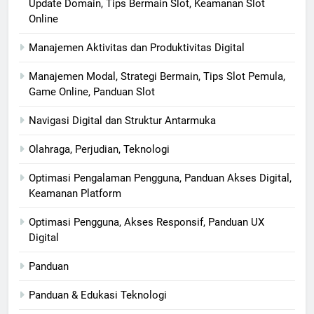
Update Domain, Tips Bermain Slot, Keamanan Slot
Online
Manajemen Aktivitas dan Produktivitas Digital
Manajemen Modal, Strategi Bermain, Tips Slot Pemula,
Game Online, Panduan Slot
Navigasi Digital dan Struktur Antarmuka
Olahraga, Perjudian, Teknologi
Optimasi Pengalaman Pengguna, Panduan Akses Digital,
Keamanan Platform
Optimasi Pengguna, Akses Responsif, Panduan UX
Digital
Panduan
Panduan & Edukasi Teknologi