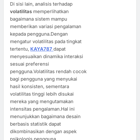
Di sisi lain, analisis terhadap
volatilitas
memperlihatkan
bagaimana sistem mampu
memberikan variasi pengalaman
kepada pengguna.Dengan
mengatur volatilitas pada tingkat
tertentu,
KAYA787
dapat
menyesuaikan dinamika interaksi
sesuai preferensi
pengguna.Volatilitas rendah cocok
bagi pengguna yang menyukai
hasil konsisten, sementara
volatilitas tinggi lebih disukai
mereka yang mengutamakan
intensitas pengalaman.Hal ini
menunjukkan bagaimana desain
berbasis statistik dapat
dikombinasikan dengan aspek
psikologis pengguna.