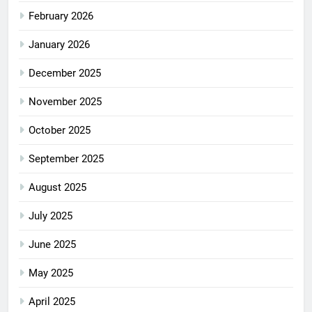
February 2026
January 2026
December 2025
November 2025
October 2025
September 2025
August 2025
July 2025
June 2025
May 2025
April 2025