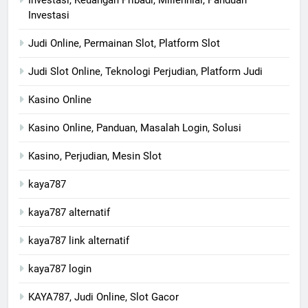
Investasi
Judi Online, Permainan Slot, Platform Slot
Judi Slot Online, Teknologi Perjudian, Platform Judi
Kasino Online
Kasino Online, Panduan, Masalah Login, Solusi
Kasino, Perjudian, Mesin Slot
kaya787
kaya787 alternatif
kaya787 link alternatif
kaya787 login
KAYA787, Judi Online, Slot Gacor