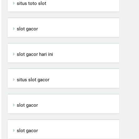
situs toto slot
slot gacor
slot gacor hari ini
situs slot gacor
slot gacor
slot gacor