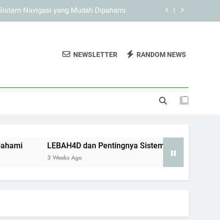
istem Navigasi yang Mudah Dipahami
Sistem Navigasi yang Mudah Dipahami
Sistem Navigasi yang Mudah Dipahami
NEWSLETTER
RANDOM NEWS
baru untuk Akses yang Lebih Optimal
up Yang Lebih Bermakna Dan Menyenangkan.
istem Navigasi yang Mudah Dipahami
Sistem Navigasi yang Mudah Dipahami
Sistem Navigasi yang Mudah Dipahami
LEBAH4D dan Pentingnya Sistem Navigasi yang Mudah Dip
3 Weeks Ago