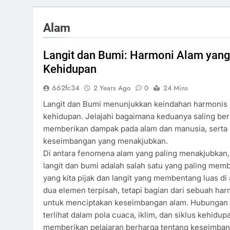
Alam
Langit dan Bumi: Harmoni Alam yang
Kehidupan
662fc34
2 Years Ago
0
24 Mins
Langit dan Bumi menunjukkan keindahan harmonis 
kehidupan. Jelajahi bagaimana keduanya saling beri
memberikan dampak pada alam dan manusia, serta
keseimbangan yang menakjubkan.
Di antara fenomena alam yang paling menakjubkan
langit dan bumi adalah salah satu yang paling memb
yang kita pijak dan langit yang membentang luas di 
dua elemen terpisah, tetapi bagian dari sebuah ha
untuk menciptakan keseimbangan alam. Hubungan i
terlihat dalam pola cuaca, iklim, dan siklus kehidupa
memberikan pelajaran berharga tentang keseimban