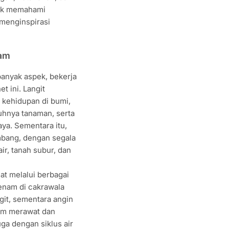
tuk memahami
 menginspirasi
lam
anyak aspek, bekerja
 ini. Langit
 kehidupan di bumi,
hnya tanaman, serta
ya. Sementara itu,
bang, dengan segala
ir, tanah subur, dan
hat melalui berbagai
enam di cakrawala
it, sementara angin
lam merawat dan
ga dengan siklus air