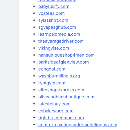
babyluxify.com
vpatees.com
sylasshirt.com
sgvapesghub.com
learnpaidmedia.com
theaveragedriver.com
vikingvise.com
nansuniqueshop4men.com
parksideofglenview.com
congdol.com
washburnillinois.org
ryptgym.com
eliteshopexpress.com
oliveandbeanboutique.com
latestpinay.com
csbakeware.com
rightbrainedmom.com
comfortpaintingandremodelingnv.com