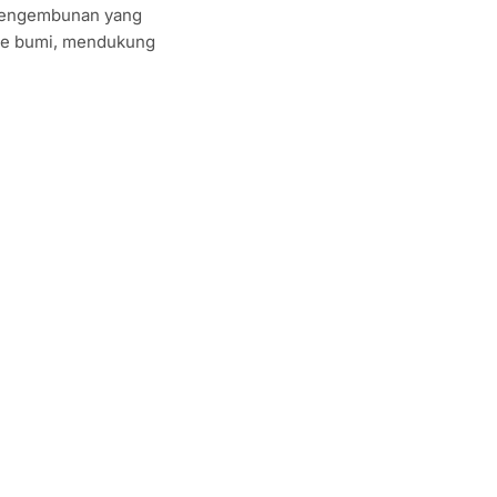
, pengembunan yang
ke bumi, mendukung