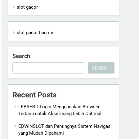
slot gacor
slot gacor hari ini
Search
SEARCH
Recent Posts
LEBAH4D Login Menggunakan Browser
Terbaru untuk Akses yang Lebih Optimal
EDWINSLOT dan Pentingnya Sistem Navigasi
yang Mudah Dipahami