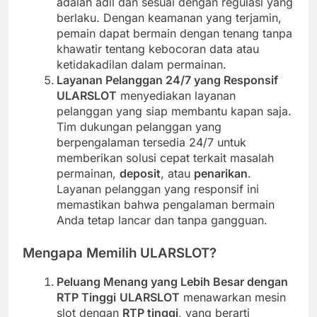
adalah adil dan sesuai dengan regulasi yang
berlaku. Dengan keamanan yang terjamin,
pemain dapat bermain dengan tenang tanpa
khawatir tentang kebocoran data atau
ketidakadilan dalam permainan.
Layanan Pelanggan 24/7 yang Responsif
ULARSLOT
menyediakan layanan
pelanggan yang siap membantu kapan saja.
Tim dukungan pelanggan yang
berpengalaman tersedia 24/7 untuk
memberikan solusi cepat terkait masalah
permainan,
deposit
, atau
penarikan
.
Layanan pelanggan yang responsif ini
memastikan bahwa pengalaman bermain
Anda tetap lancar dan tanpa gangguan.
Mengapa Memilih ULARSLOT?
Peluang Menang yang Lebih Besar dengan
RTP Tinggi
ULARSLOT
menawarkan mesin
slot dengan
RTP tinggi
, yang berarti