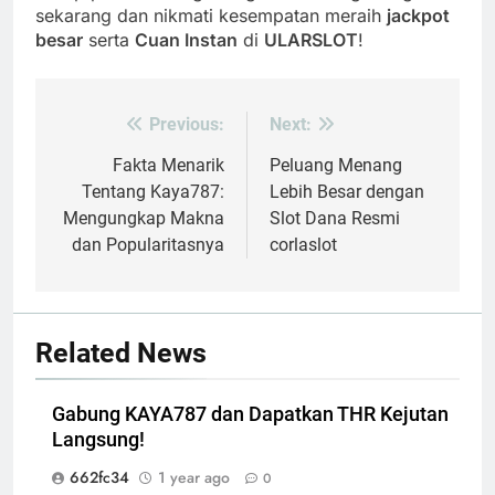
sekarang dan nikmati kesempatan meraih
jackpot
besar
serta
Cuan Instan
di
ULARSLOT
!
Previous:
Next:
Post
navigation
Fakta Menarik
Peluang Menang
Tentang Kaya787:
Lebih Besar dengan
Mengungkap Makna
Slot Dana Resmi
dan Popularitasnya
corlaslot
Related News
Gabung KAYA787 dan Dapatkan THR Kejutan
Langsung!
662fc34
1 year ago
0