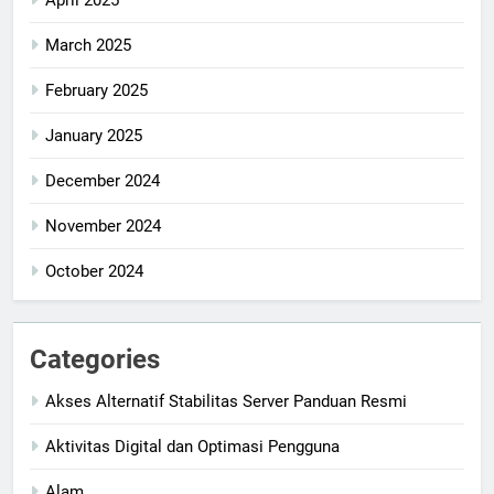
March 2025
February 2025
January 2025
December 2024
November 2024
October 2024
Categories
Akses Alternatif Stabilitas Server Panduan Resmi
Aktivitas Digital dan Optimasi Pengguna
Alam