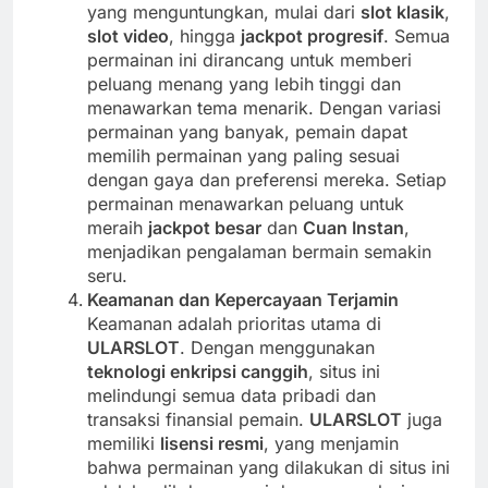
yang menguntungkan, mulai dari
slot klasik
,
slot video
, hingga
jackpot progresif
. Semua
permainan ini dirancang untuk memberi
peluang menang yang lebih tinggi dan
menawarkan tema menarik. Dengan variasi
permainan yang banyak, pemain dapat
memilih permainan yang paling sesuai
dengan gaya dan preferensi mereka. Setiap
permainan menawarkan peluang untuk
meraih
jackpot besar
dan
Cuan Instan
,
menjadikan pengalaman bermain semakin
seru.
Keamanan dan Kepercayaan Terjamin
Keamanan adalah prioritas utama di
ULARSLOT
. Dengan menggunakan
teknologi enkripsi canggih
, situs ini
melindungi semua data pribadi dan
transaksi finansial pemain.
ULARSLOT
juga
memiliki
lisensi resmi
, yang menjamin
bahwa permainan yang dilakukan di situs ini