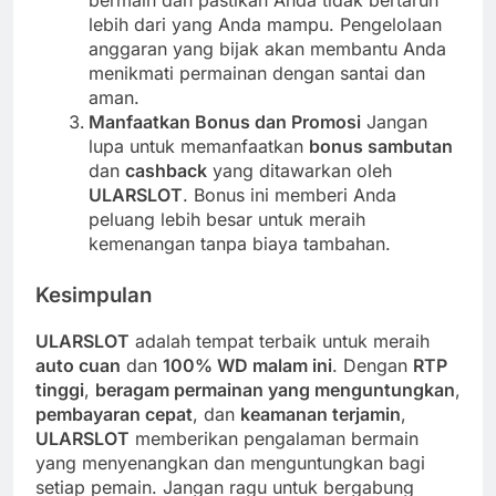
bermain dan pastikan Anda tidak bertaruh
lebih dari yang Anda mampu. Pengelolaan
anggaran yang bijak akan membantu Anda
menikmati permainan dengan santai dan
aman.
Manfaatkan Bonus dan Promosi
Jangan
lupa untuk memanfaatkan
bonus sambutan
dan
cashback
yang ditawarkan oleh
ULARSLOT
. Bonus ini memberi Anda
peluang lebih besar untuk meraih
kemenangan tanpa biaya tambahan.
Kesimpulan
ULARSLOT
adalah tempat terbaik untuk meraih
auto cuan
dan
100% WD malam ini
. Dengan
RTP
tinggi
,
beragam permainan yang menguntungkan
,
pembayaran cepat
, dan
keamanan terjamin
,
ULARSLOT
memberikan pengalaman bermain
yang menyenangkan dan menguntungkan bagi
setiap pemain. Jangan ragu untuk bergabung