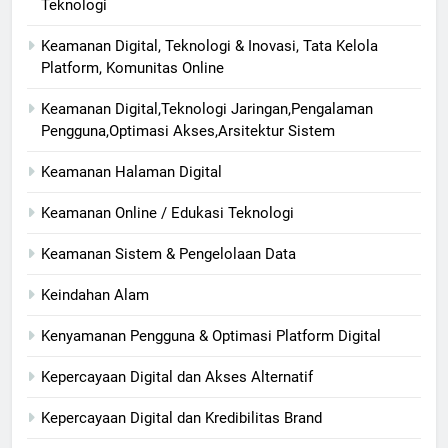
Teknologi
Keamanan Digital, Teknologi & Inovasi, Tata Kelola
Platform, Komunitas Online
Keamanan Digital,Teknologi Jaringan,Pengalaman
Pengguna,Optimasi Akses,Arsitektur Sistem
Keamanan Halaman Digital
Keamanan Online / Edukasi Teknologi
Keamanan Sistem & Pengelolaan Data
Keindahan Alam
Kenyamanan Pengguna & Optimasi Platform Digital
Kepercayaan Digital dan Akses Alternatif
Kepercayaan Digital dan Kredibilitas Brand