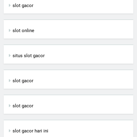
slot gacor
slot online
situs slot gacor
slot gacor
slot gacor
slot gacor hari ini