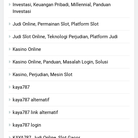
Investasi, Keuangan Pribadi, Millennial, Panduan
Investasi
Judi Online, Permainan Slot, Platform Slot
Judi Slot Online, Teknologi Perjudian, Platform Judi
Kasino Online
Kasino Online, Panduan, Masalah Login, Solusi
Kasino, Perjudian, Mesin Slot
kaya787
kaya787 alternatif
kaya787 link alternatif
kaya787 login
KAYA787, Judi Online, Slot Gacor