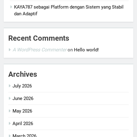
KAYA787 sebagai Platform dengan Sistem yang Stabil
dan Adaptif
Recent Comments
A WordPress Commenter
on
Hello world!
Archives
July 2026
June 2026
May 2026
April 2026
March 2026