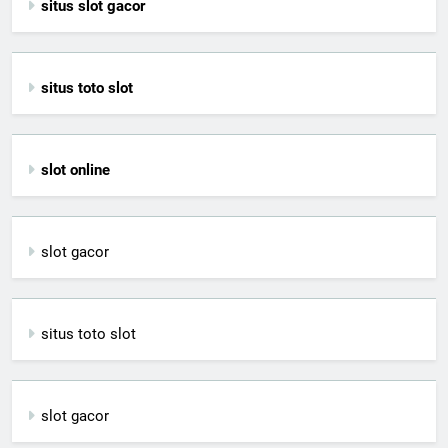
situs slot gacor
situs toto slot
slot online
slot gacor
situs toto slot
slot gacor