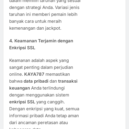
dalam memilih taruhan yang sesuai
dengan strategi Anda. Variasi jenis
taruhan ini memberi pemain lebih
banyak cara untuk meraih
kemenangan dan jackpot.
4.
Keamanan Terjamin dengan
Enkripsi SSL
Keamanan adalah aspek yang
sangat penting dalam perjudian
online.
KAYA787
memastikan
bahwa
data pribadi
dan
transaksi
keuangan
Anda terlindungi
dengan menggunakan sistem
enkripsi SSL
yang canggih.
Dengan enkripsi yang kuat, semua
informasi pribadi Anda tetap aman
dari ancaman peretasan atau