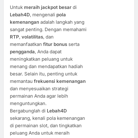
Untuk
meraih jackpot besar
di
Lebah4D
, mengenali
pola
kemenangan
adalah langkah yang
sangat penting. Dengan memahami
RTP
,
volatilitas
, dan
memanfaatkan
fitur bonus
serta
pengganda
, Anda dapat
meningkatkan peluang untuk
menang dan mendapatkan hadiah
besar. Selain itu, penting untuk
memantau
frekuensi kemenangan
dan menyesuaikan strategi
permainan Anda agar lebih
menguntungkan.
Bergabunglah di
Lebah4D
sekarang, kenali pola kemenangan
di permainan slot, dan tingkatkan
peluang Anda untuk meraih