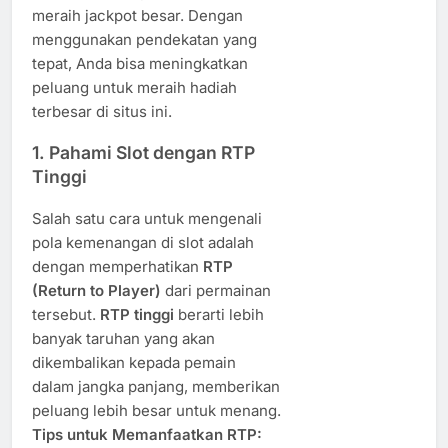
meraih jackpot besar. Dengan
menggunakan pendekatan yang
tepat, Anda bisa meningkatkan
peluang untuk meraih hadiah
terbesar di situs ini.
1.
Pahami Slot dengan RTP
Tinggi
Salah satu cara untuk mengenali
pola kemenangan di slot adalah
dengan memperhatikan
RTP
(Return to Player)
dari permainan
tersebut.
RTP tinggi
berarti lebih
banyak taruhan yang akan
dikembalikan kepada pemain
dalam jangka panjang, memberikan
peluang lebih besar untuk menang.
Tips untuk Memanfaatkan RTP: