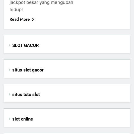
jackpot besar yang mengubah
hidup!
Read More
SLOT GACOR
situs slot gacor
situs toto slot
slot online