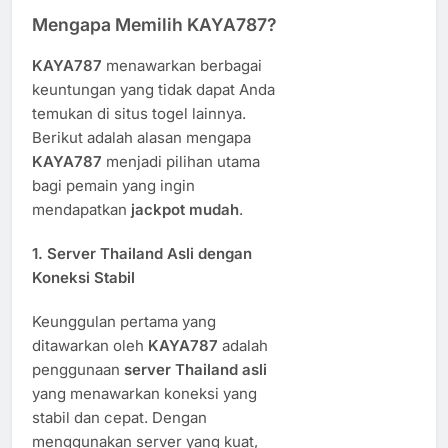
Mengapa Memilih KAYA787?
KAYA787
menawarkan berbagai
keuntungan yang tidak dapat Anda
temukan di situs togel lainnya.
Berikut adalah alasan mengapa
KAYA787
menjadi pilihan utama
bagi pemain yang ingin
mendapatkan
jackpot mudah
.
1.
Server Thailand Asli dengan
Koneksi Stabil
Keunggulan pertama yang
ditawarkan oleh
KAYA787
adalah
penggunaan
server Thailand asli
yang menawarkan koneksi yang
stabil dan cepat. Dengan
menggunakan server yang kuat,