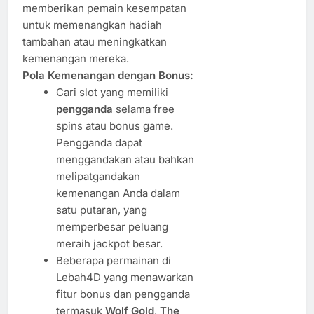
memberikan pemain kesempatan
untuk memenangkan hadiah
tambahan atau meningkatkan
kemenangan mereka.
Pola Kemenangan dengan Bonus:
Cari slot yang memiliki
pengganda
selama free
spins atau bonus game.
Pengganda dapat
menggandakan atau bahkan
melipatgandakan
kemenangan Anda dalam
satu putaran, yang
memperbesar peluang
meraih jackpot besar.
Beberapa permainan di
Lebah4D yang menawarkan
fitur bonus dan pengganda
termasuk
Wolf Gold
,
The