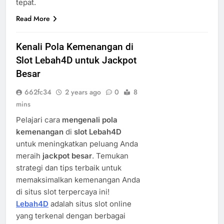
tepat.
Read More
Kenali Pola Kemenangan di
Slot Lebah4D untuk Jackpot
Besar
662fc34
2 years ago
0
8
mins
Pelajari cara
mengenali pola
kemenangan
di
slot Lebah4D
untuk meningkatkan peluang Anda
meraih
jackpot besar
. Temukan
strategi dan tips terbaik untuk
memaksimalkan kemenangan Anda
di situs slot terpercaya ini!
Lebah4D
adalah situs slot online
yang terkenal dengan berbagai