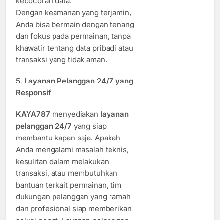
kebocoran data.
Dengan keamanan yang terjamin,
Anda bisa bermain dengan tenang
dan fokus pada permainan, tanpa
khawatir tentang data pribadi atau
transaksi yang tidak aman.
5.
Layanan Pelanggan 24/7 yang
Responsif
KAYA787
menyediakan
layanan
pelanggan 24/7
yang siap
membantu kapan saja. Apakah
Anda mengalami masalah teknis,
kesulitan dalam melakukan
transaksi, atau membutuhkan
bantuan terkait permainan, tim
dukungan pelanggan yang ramah
dan profesional siap memberikan