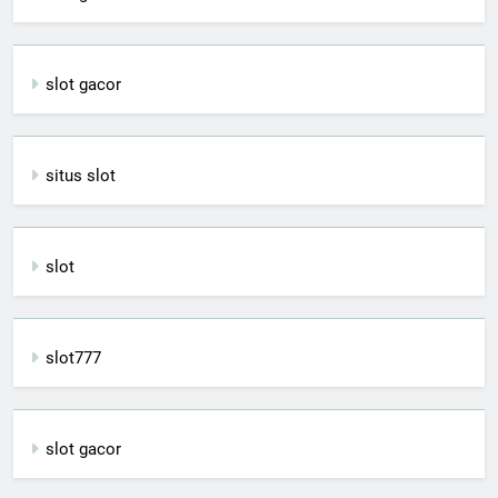
slot gacor
situs slot
slot
slot777
slot gacor