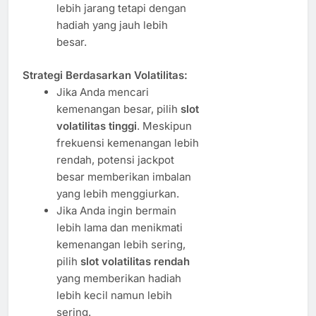
lebih jarang tetapi dengan
hadiah yang jauh lebih
besar.
Strategi Berdasarkan Volatilitas:
Jika Anda mencari
kemenangan besar, pilih
slot
volatilitas tinggi
. Meskipun
frekuensi kemenangan lebih
rendah, potensi jackpot
besar memberikan imbalan
yang lebih menggiurkan.
Jika Anda ingin bermain
lebih lama dan menikmati
kemenangan lebih sering,
pilih
slot volatilitas rendah
yang memberikan hadiah
lebih kecil namun lebih
sering.