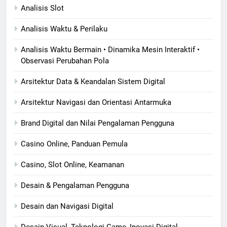
Analisis Slot
Analisis Waktu & Perilaku
Analisis Waktu Bermain • Dinamika Mesin Interaktif •
Observasi Perubahan Pola
Arsitektur Data & Keandalan Sistem Digital
Arsitektur Navigasi dan Orientasi Antarmuka
Brand Digital dan Nilai Pengalaman Pengguna
Casino Online, Panduan Pemula
Casino, Slot Online, Keamanan
Desain & Pengalaman Pengguna
Desain dan Navigasi Digital
Desain Visual, Teknologi Game, Inovasi Digital,