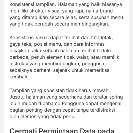
konsistensi tampilan. Halaman yang baik biasanya
memiliki struktur visual yang rapi, nama brand
yang ditampilkan secara jelas, serta susunan menu
yang tidak berubah secara membingungkan.
Konsistensi visual dapat terlihat dari tata letak,
gaya teks, posisi menu, dan cara informasi
disajikan. Jika sebuah halaman terlihat terlalu
berbeda, penuh elemen tidak wajar, atau memiliki
instruksi yang membingungkan, pengguna
sebaiknya berhenti sejenak untuk memeriksa
kembali.
Tampilan yang konsisten tidak harus mewah.
Justru, halaman yang sederhana dan teratur sering
lebih mudah dipahami. Pengguna dapat mengenali
bagian penting dengan cepat tanpa terdistraksi
oleh elemen yang tidak perlu.
Cermati Permintaan Data pada