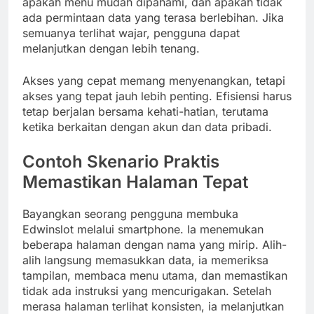
apakah menu mudah dipahami, dan apakah tidak
ada permintaan data yang terasa berlebihan. Jika
semuanya terlihat wajar, pengguna dapat
melanjutkan dengan lebih tenang.
Akses yang cepat memang menyenangkan, tetapi
akses yang tepat jauh lebih penting. Efisiensi harus
tetap berjalan bersama kehati-hatian, terutama
ketika berkaitan dengan akun dan data pribadi.
Contoh Skenario Praktis
Memastikan Halaman Tepat
Bayangkan seorang pengguna membuka
Edwinslot melalui smartphone. Ia menemukan
beberapa halaman dengan nama yang mirip. Alih-
alih langsung memasukkan data, ia memeriksa
tampilan, membaca menu utama, dan memastikan
tidak ada instruksi yang mencurigakan. Setelah
merasa halaman terlihat konsisten, ia melanjutkan