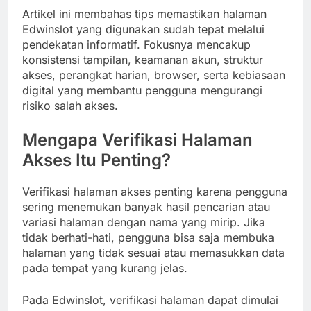
Artikel ini membahas tips memastikan halaman
Edwinslot yang digunakan sudah tepat melalui
pendekatan informatif. Fokusnya mencakup
konsistensi tampilan, keamanan akun, struktur
akses, perangkat harian, browser, serta kebiasaan
digital yang membantu pengguna mengurangi
risiko salah akses.
Mengapa Verifikasi Halaman
Akses Itu Penting?
Verifikasi halaman akses penting karena pengguna
sering menemukan banyak hasil pencarian atau
variasi halaman dengan nama yang mirip. Jika
tidak berhati-hati, pengguna bisa saja membuka
halaman yang tidak sesuai atau memasukkan data
pada tempat yang kurang jelas.
Pada Edwinslot, verifikasi halaman dapat dimulai