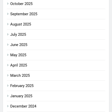
October 2025
September 2025
August 2025
July 2025
June 2025
May 2025
April 2025
March 2025
February 2025
January 2025
December 2024