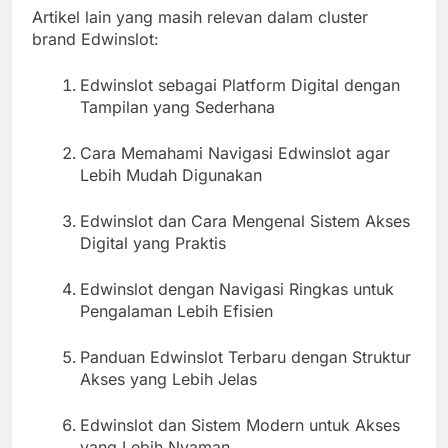
Artikel lain yang masih relevan dalam cluster
brand Edwinslot:
Edwinslot sebagai Platform Digital dengan
Tampilan yang Sederhana
Cara Memahami Navigasi Edwinslot agar
Lebih Mudah Digunakan
Edwinslot dan Cara Mengenal Sistem Akses
Digital yang Praktis
Edwinslot dengan Navigasi Ringkas untuk
Pengalaman Lebih Efisien
Panduan Edwinslot Terbaru dengan Struktur
Akses yang Lebih Jelas
Edwinslot dan Sistem Modern untuk Akses
yang Lebih Nyaman