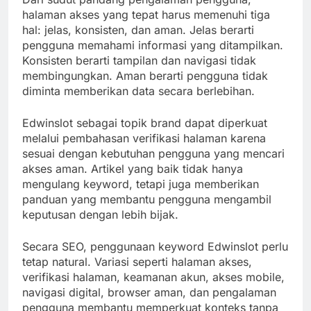
halaman akses yang tepat harus memenuhi tiga
hal: jelas, konsisten, dan aman. Jelas berarti
pengguna memahami informasi yang ditampilkan.
Konsisten berarti tampilan dan navigasi tidak
membingungkan. Aman berarti pengguna tidak
diminta memberikan data secara berlebihan.
Edwinslot sebagai topik brand dapat diperkuat
melalui pembahasan verifikasi halaman karena
sesuai dengan kebutuhan pengguna yang mencari
akses aman. Artikel yang baik tidak hanya
mengulang keyword, tetapi juga memberikan
panduan yang membantu pengguna mengambil
keputusan dengan lebih bijak.
Secara SEO, penggunaan keyword Edwinslot perlu
tetap natural. Variasi seperti halaman akses,
verifikasi halaman, keamanan akun, akses mobile,
navigasi digital, browser aman, dan pengalaman
pengguna membantu memperkuat konteks tanpa