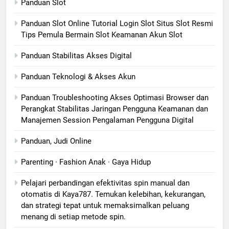
Panduan Slot
Panduan Slot Online Tutorial Login Slot Situs Slot Resmi
Tips Pemula Bermain Slot Keamanan Akun Slot
Panduan Stabilitas Akses Digital
Panduan Teknologi & Akses Akun
Panduan Troubleshooting Akses Optimasi Browser dan
Perangkat Stabilitas Jaringan Pengguna Keamanan dan
Manajemen Session Pengalaman Pengguna Digital
Panduan, Judi Online
Parenting · Fashion Anak · Gaya Hidup
Pelajari perbandingan efektivitas spin manual dan
otomatis di Kaya787. Temukan kelebihan, kekurangan,
dan strategi tepat untuk memaksimalkan peluang
menang di setiap metode spin.