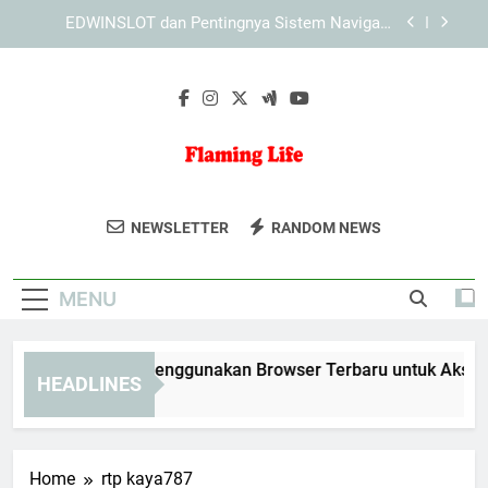
Skip
LEBAH4D dan Pentingnya Sistem Navigasi yang
to
Mudah Dipahami
content
KAYA787 dan Pentingnya Sistem Navigasi yang
Mudah Dipahami
LEBAH4D Login Menggunakan Browser Terbaru
untuk Akses yang Lebih Optimal
EDWINSLOT dan Pentingnya Sistem Navigasi
yang Mudah Dipahami
Flaming Life
Temukan Inspirasi Gaya Hidup Yang
LEBAH4D dan Pentingnya Sistem Navigasi yang
NEWSLETTER
RANDOM NEWS
Mudah Dipahami
Positif Di Flaming Life. Untuk Hidup
KAYA787 dan Pentingnya Sistem Navigasi yang
Yang Lebih Bermakna Dan
Mudah Dipahami
MENU
Menyenangkan.
BAH4D Login Menggunakan Browser Terbaru untuk Akses yan
HEADLINES
Weeks Ago
Home
rtp kaya787