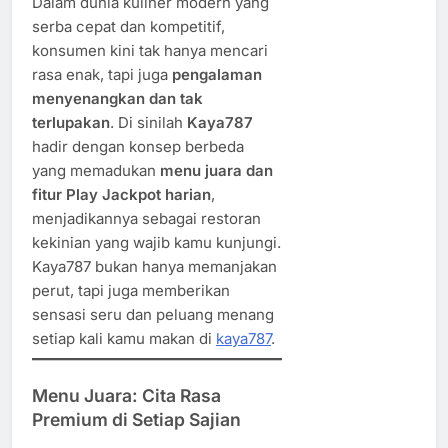
Dalam dunia kuliner modern yang
serba cepat dan kompetitif,
konsumen kini tak hanya mencari
rasa enak, tapi juga
pengalaman
menyenangkan dan tak
terlupakan
. Di sinilah
Kaya787
hadir dengan konsep berbeda
yang memadukan
menu juara dan
fitur Play Jackpot harian
,
menjadikannya sebagai restoran
kekinian yang wajib kamu kunjungi.
Kaya787 bukan hanya memanjakan
perut, tapi juga memberikan
sensasi seru dan peluang menang
setiap kali kamu makan di
kaya787
.
Menu Juara: Cita Rasa
Premium di Setiap Sajian