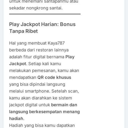
untuk menemani santapanmu atau
sekadar nongkrong santai.
Play Jackpot Harian: Bonus
Tanpa Ribet
Hal yang membuat Kaya787
berbeda dari restoran lainnya
adalah fitur digital bernama
Play
Jackpot
. Setiap kali kamu
melakukan pemesanan, kamu akan
mendapatkan
QR code khusus
yang bisa dipindai langsung
melalui smartphone. Setelah scan,
kamu akan diarahkan ke sistem
jackpot digital untuk
bermain dan
langsung berkesempatan menang
hadiah
.
Hadiah yang bisa kamu dapatkan