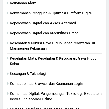
Keindahan Alam
Kenyamanan Pengguna & Optimasi Platform Digital
Kepercayaan Digital dan Akses Alternatif
Kepercayaan Digital dan Kredibilitas Brand
Kesehatan & Nutrisi Gaya Hidup Sehat Perawatan Diri
Manajemen Kebiasaan
Kesehatan Mata, Kesehatan & Kebugaran, Gaya Hidup
Sehat
Keuangan & Teknologi
Kompatibilitas Browser dan Keamanan Login
Komunitas Digital, Pengembangan Teknologi, Ekosistem
Inovasi, Kolaborasi Online