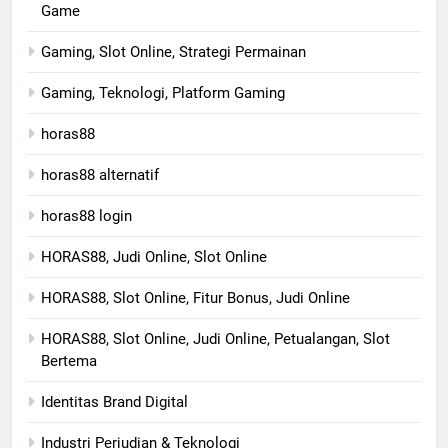
Game
Gaming, Slot Online, Strategi Permainan
Gaming, Teknologi, Platform Gaming
horas88
horas88 alternatif
horas88 login
HORAS88, Judi Online, Slot Online
HORAS88, Slot Online, Fitur Bonus, Judi Online
HORAS88, Slot Online, Judi Online, Petualangan, Slot
Bertema
Identitas Brand Digital
Industri Perjudian & Teknologi