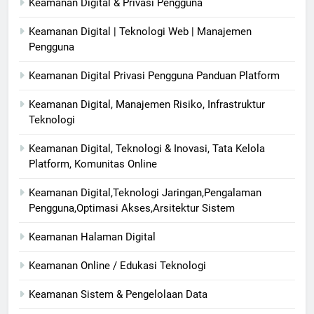
Keamanan Digital & Privasi Pengguna
Keamanan Digital | Teknologi Web | Manajemen
Pengguna
Keamanan Digital Privasi Pengguna Panduan Platform
Keamanan Digital, Manajemen Risiko, Infrastruktur
Teknologi
Keamanan Digital, Teknologi & Inovasi, Tata Kelola
Platform, Komunitas Online
Keamanan Digital,Teknologi Jaringan,Pengalaman
Pengguna,Optimasi Akses,Arsitektur Sistem
Keamanan Halaman Digital
Keamanan Online / Edukasi Teknologi
Keamanan Sistem & Pengelolaan Data