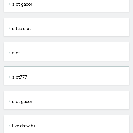
slot gacor
situs slot
slot
slot777
slot gacor
live draw hk