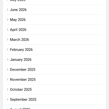
June 2026
May 2026
April 2026
March 2026
February 2026
January 2026
December 2025
November 2025
October 2025
September 2025