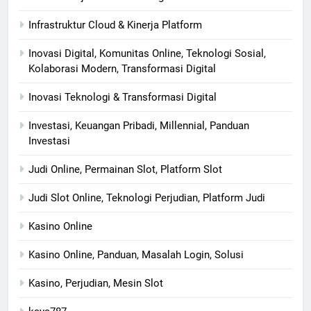
Infrastruktur Cloud & Kinerja Platform
Inovasi Digital, Komunitas Online, Teknologi Sosial,
Kolaborasi Modern, Transformasi Digital
Inovasi Teknologi & Transformasi Digital
Investasi, Keuangan Pribadi, Millennial, Panduan
Investasi
Judi Online, Permainan Slot, Platform Slot
Judi Slot Online, Teknologi Perjudian, Platform Judi
Kasino Online
Kasino Online, Panduan, Masalah Login, Solusi
Kasino, Perjudian, Mesin Slot