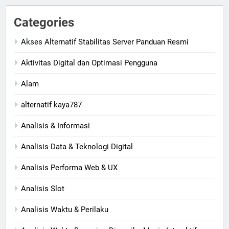
Categories
Akses Alternatif Stabilitas Server Panduan Resmi
Aktivitas Digital dan Optimasi Pengguna
Alam
alternatif kaya787
Analisis & Informasi
Analisis Data & Teknologi Digital
Analisis Performa Web & UX
Analisis Slot
Analisis Waktu & Perilaku