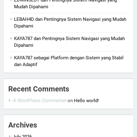
EDWINSLOT dan Pentingnya Sistem Navigasi yang
Mudah Dipahami
LEBAH4D dan Pentingnya Sistem Navigasi yang Mudah
Dipahami
KAYA787 dan Pentingnya Sistem Navigasi yang Mudah
Dipahami
KAYA787 sebagai Platform dengan Sistem yang Stabil
dan Adaptif
Recent Comments
A WordPress Commenter
on
Hello world!
Archives
July 2026