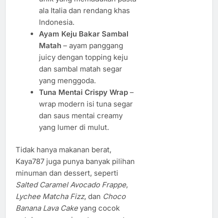
ala Italia dan rendang khas
Indonesia.
Ayam Keju Bakar Sambal
Matah
– ayam panggang
juicy dengan topping keju
dan sambal matah segar
yang menggoda.
Tuna Mentai Crispy Wrap
–
wrap modern isi tuna segar
dan saus mentai creamy
yang lumer di mulut.
Tidak hanya makanan berat,
Kaya787 juga punya banyak pilihan
minuman dan dessert, seperti
Salted Caramel Avocado Frappe
,
Lychee Matcha Fizz
, dan
Choco
Banana Lava Cake
yang cocok