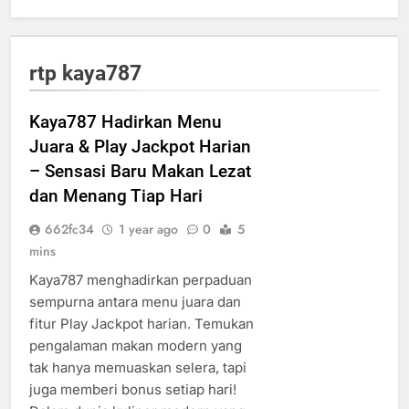
rtp kaya787
Kaya787 Hadirkan Menu
Juara & Play Jackpot Harian
– Sensasi Baru Makan Lezat
dan Menang Tiap Hari
662fc34
1 year ago
0
5
mins
Kaya787 menghadirkan perpaduan
sempurna antara menu juara dan
fitur Play Jackpot harian. Temukan
pengalaman makan modern yang
tak hanya memuaskan selera, tapi
juga memberi bonus setiap hari!