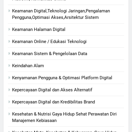
Keamanan Digital,Teknologi Jaringan,Pengalaman
Pengguna,Optimasi Akses,Arsitektur Sistem
Keamanan Halaman Digital
Keamanan Online / Edukasi Teknologi
Keamanan Sistem & Pengelolaan Data
Keindahan Alam
Kenyamanan Pengguna & Optimasi Platform Digital
Kepercayaan Digital dan Akses Alternatif
Kepercayaan Digital dan Kredibilitas Brand
Kesehatan & Nutrisi Gaya Hidup Sehat Perawatan Diri
Manajemen Kebiasaan