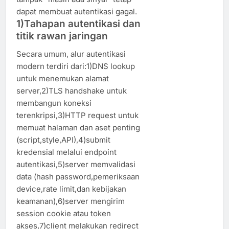
dapat membuat autentikasi gagal.
1)Tahapan autentikasi dan
titik rawan jaringan
Secara umum, alur autentikasi
modern terdiri dari:1)DNS lookup
untuk menemukan alamat
server,2)TLS handshake untuk
membangun koneksi
terenkripsi,3)HTTP request untuk
memuat halaman dan aset penting
(script,style,API),4)submit
kredensial melalui endpoint
autentikasi,5)server memvalidasi
data (hash password,pemeriksaan
device,rate limit,dan kebijakan
keamanan),6)server mengirim
session cookie atau token
akses,7)client melakukan redirect