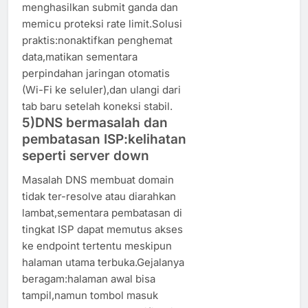
menghasilkan submit ganda dan
memicu proteksi rate limit.Solusi
praktis:nonaktifkan penghemat
data,matikan sementara
perpindahan jaringan otomatis
(Wi-Fi ke seluler),dan ulangi dari
tab baru setelah koneksi stabil.
5)DNS bermasalah dan
pembatasan ISP:kelihatan
seperti server down
Masalah DNS membuat domain
tidak ter-resolve atau diarahkan
lambat,sementara pembatasan di
tingkat ISP dapat memutus akses
ke endpoint tertentu meskipun
halaman utama terbuka.Gejalanya
beragam:halaman awal bisa
tampil,namun tombol masuk