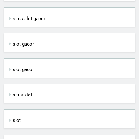
situs slot gacor
slot gacor
slot gacor
situs slot
slot