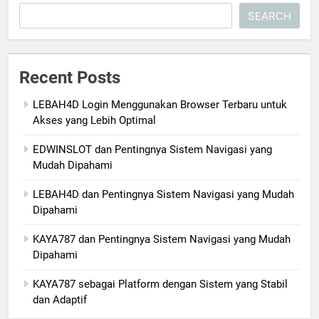
SEARCH
Recent Posts
LEBAH4D Login Menggunakan Browser Terbaru untuk
Akses yang Lebih Optimal
EDWINSLOT dan Pentingnya Sistem Navigasi yang
Mudah Dipahami
LEBAH4D dan Pentingnya Sistem Navigasi yang Mudah
Dipahami
KAYA787 dan Pentingnya Sistem Navigasi yang Mudah
Dipahami
KAYA787 sebagai Platform dengan Sistem yang Stabil
dan Adaptif