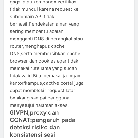
gagal,atau komponen verifikasi
tidak muncul karena request ke
subdomain API tidak
berhasil.Pendekatan aman yang
sering membantu adalah
mengganti DNS di perangkat atau
router,menghapus cache
DNS,serta membersihkan cache
browser dan cookies agar tidak
memakai rute lama yang sudah
tidak valid.Bila memakai jaringan
kantor/kampus,captive portal juga
dapat memblokir request latar
belakang sampai pengguna
menyetujui halaman akses.
6)VPN,proxy,dan
CGNAT:pengaruh pada
deteksi risiko dan
konsistensi sesi