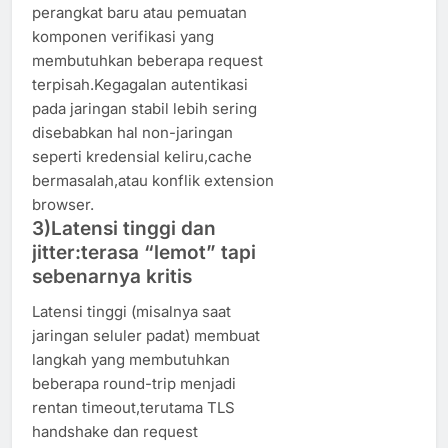
perangkat baru atau pemuatan
komponen verifikasi yang
membutuhkan beberapa request
terpisah.Kegagalan autentikasi
pada jaringan stabil lebih sering
disebabkan hal non-jaringan
seperti kredensial keliru,cache
bermasalah,atau konflik extension
browser.
3)Latensi tinggi dan
jitter:terasa “lemot” tapi
sebenarnya kritis
Latensi tinggi (misalnya saat
jaringan seluler padat) membuat
langkah yang membutuhkan
beberapa round-trip menjadi
rentan timeout,terutama TLS
handshake dan request