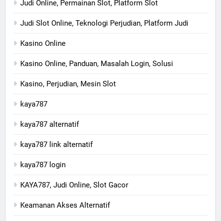
Judi Online, Permainan Slot, Platform Slot
Judi Slot Online, Teknologi Perjudian, Platform Judi
Kasino Online
Kasino Online, Panduan, Masalah Login, Solusi
Kasino, Perjudian, Mesin Slot
kaya787
kaya787 alternatif
kaya787 link alternatif
kaya787 login
KAYA787, Judi Online, Slot Gacor
Keamanan Akses Alternatif