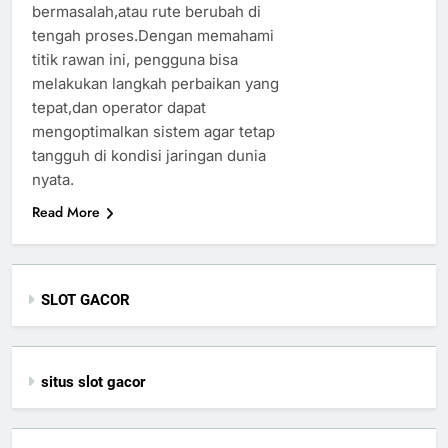
bermasalah,atau rute berubah di
tengah proses.Dengan memahami
titik rawan ini, pengguna bisa
melakukan langkah perbaikan yang
tepat,dan operator dapat
mengoptimalkan sistem agar tetap
tangguh di kondisi jaringan dunia
nyata.
Read More
SLOT GACOR
situs slot gacor