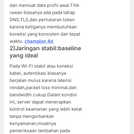
dan memuat data profil awal.Titik
rawan biasanya ada pada tahap
DNS,TLS,dan pertukaran token
karena ketiganya membutuhkan
koneksi yang konsisten dan tepat
waktu.
champion 4d
2)Jaringan stabil:baseline
yang ideal
Pada Wi-Fi stabil atau koneksi
kabel, autentikasi biasanya
berjalan mulus karena latensi
rendah,packet loss minimal,dan
bandwidth cukup.Dalam kondisi
ini, server dapat menerapkan
kontrol keamanan yang lebih ketat
tanpa mengorbankan
kenyamanan,misalnya
pemeriksaan tambahan pada