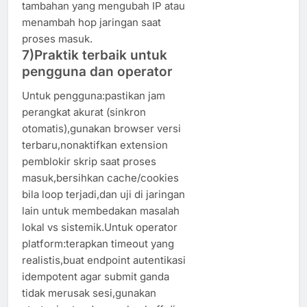
tambahan yang mengubah IP atau
menambah hop jaringan saat
proses masuk.
7)Praktik terbaik untuk
pengguna dan operator
Untuk pengguna:pastikan jam
perangkat akurat (sinkron
otomatis),gunakan browser versi
terbaru,nonaktifkan extension
pemblokir skrip saat proses
masuk,bersihkan cache/cookies
bila loop terjadi,dan uji di jaringan
lain untuk membedakan masalah
lokal vs sistemik.Untuk operator
platform:terapkan timeout yang
realistis,buat endpoint autentikasi
idempotent agar submit ganda
tidak merusak sesi,gunakan