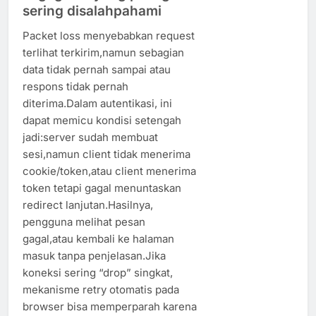
sering disalahpahami
Packet loss menyebabkan request
terlihat terkirim,namun sebagian
data tidak pernah sampai atau
respons tidak pernah
diterima.Dalam autentikasi, ini
dapat memicu kondisi setengah
jadi:server sudah membuat
sesi,namun client tidak menerima
cookie/token,atau client menerima
token tetapi gagal menuntaskan
redirect lanjutan.Hasilnya,
pengguna melihat pesan
gagal,atau kembali ke halaman
masuk tanpa penjelasan.Jika
koneksi sering “drop” singkat,
mekanisme retry otomatis pada
browser bisa memperparah karena