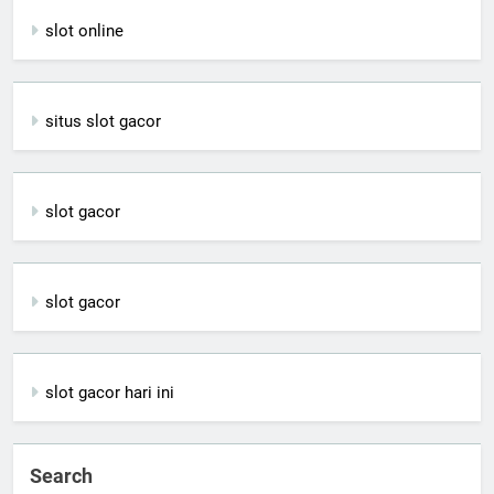
slot online
situs slot gacor
slot gacor
slot gacor
slot gacor hari ini
Search