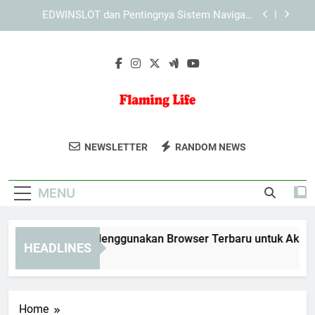
Skip
LEBAH4D dan Pentingnya Sistem Navigasi yang
to
Mudah Dipahami
content
KAYA787 dan Pentingnya Sistem Navigasi yang
Mudah Dipahami
LEBAH4D Login Menggunakan Browser Terbaru
untuk Akses yang Lebih Optimal
EDWINSLOT dan Pentingnya Sistem Navigasi
yang Mudah Dipahami
Flaming Life
Temukan Inspirasi Gaya Hidup Yang
LEBAH4D dan Pentingnya Sistem Navigasi yang
NEWSLETTER
RANDOM NEWS
Mudah Dipahami
Positif Di Flaming Life. Untuk Hidup
KAYA787 dan Pentingnya Sistem Navigasi yang
Yang Lebih Bermakna Dan
Mudah Dipahami
MENU
Menyenangkan.
EBAH4D Login Menggunakan Browser Terbaru untuk Akses yan
HEADLINES
Weeks Ago
Home