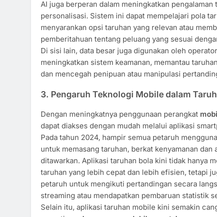
AI juga berperan dalam meningkatkan pengalaman 
personalisasi. Sistem ini dapat mempelajari pola t
menyarankan opsi taruhan yang relevan atau memb
pemberitahuan tentang peluang yang sesuai denga
Di sisi lain, data besar juga digunakan oleh operato
meningkatkan sistem keamanan, memantau taruhan
dan mencegah penipuan atau manipulasi pertanding
3.
Pengaruh Teknologi Mobile dalam Taruh
Dengan meningkatnya penggunaan perangkat
mobi
dapat diakses dengan mudah melalui aplikasi smart
Pada tahun 2024, hampir semua petaruh menggunak
untuk memasang taruhan, berkat kenyamanan dan ak
ditawarkan. Aplikasi taruhan bola kini tidak hanya
taruhan yang lebih cepat dan lebih efisien, tetapi
petaruh untuk mengikuti pertandingan secara lang
streaming atau mendapatkan pembaruan statistik se
Selain itu, aplikasi taruhan mobile kini semakin can