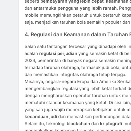
seperti
pembayaran yang lebih cepat
,
keamanan d
dan
antarmuka pengguna yang lebih ramah
. Peng
mobile memungkinkan petaruh untuk bertaruh kapa
saja, menjadikan taruhan bola semakin populer dan i
4.
Regulasi dan Keamanan dalam Taruhan 
Salah satu tantangan terbesar yang dihadapi oleh in
adalah
regulasi perjudian
yang semakin ketat di ber
2024, pemerintah di banyak negara semakin meni
terhadap taruhan olahraga, termasuk judi bola, unt
dan memastikan integritas olahraga tetap terjaga.
Misalnya, negara-negara Eropa dan Amerika Serikat
mengembangkan regulasi yang lebih ketat terkait 
dengan mengharuskan operator taruhan untuk memp
mematuhi standar keamanan yang ketat. Di sisi lain
yang sah juga wajib menerapkan kebijakan untuk m
kecanduan judi
dan memastikan perlindungan data p
Selain itu, teknologi
blockchain
dan
kriptografi
mul
meningkatkan keamanan transaksi dan mengurangi