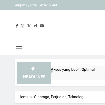
Skip
August 6, 2026
4:34:33 AM
to
content
Fla
Temukan I
r Terbaru untuk Akses yang Lebih Optimal
EDWINSLOT 
2 Weeks Ago
HEADLINES
Home
Olahraga, Perjudian, Teknologi