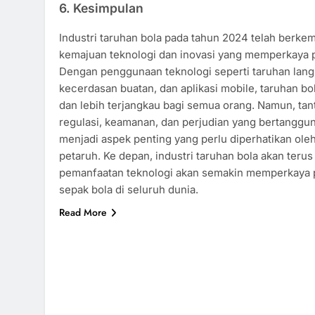
6.
Kesimpulan
Industri taruhan bola pada tahun 2024 telah berke
kemajuan teknologi dan inovasi yang memperkaya 
Dengan penggunaan teknologi seperti taruhan langs
kecerdasan buatan, dan aplikasi mobile, taruhan bol
dan lebih terjangkau bagi semua orang. Namun, ta
regulasi, keamanan, dan perjudian yang bertanggun
menjadi aspek penting yang perlu diperhatikan ole
petaruh. Ke depan, industri taruhan bola akan ter
pemanfaatan teknologi akan semakin memperkaya 
sepak bola di seluruh dunia.
Read More