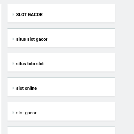
SLOT GACOR
situs slot gacor
situs toto slot
slot online
slot gacor