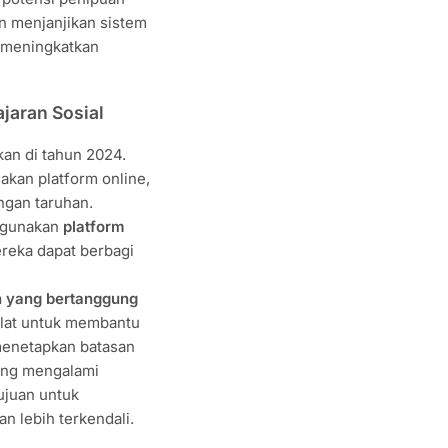
n menjanjikan sistem
g meningkatkan
.
jaran Sosial
kan di tahun 2024.
kan platform online,
ngan taruhan.
nggunakan
platform
ereka dapat berbagi
n yang bertanggung
alat untuk membantu
menetapkan batasan
ang mengalami
ujuan untuk
n lebih terkendali.