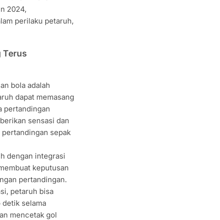
un 2024,
lam perilaku petaruh,
g Terus
an bola adalah
taruh dapat memasang
ma pertandingan
berikan sensasi dan
n pertandingan sepak
h dengan integrasi
k membuat keputusan
angan pertandingan.
i, petaruh bisa
 detik selama
kan mencetak gol