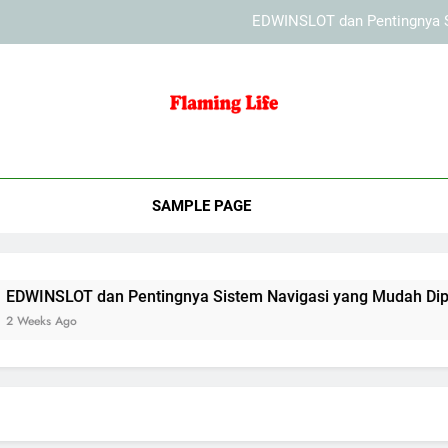
EDWINSLOT dan Pentingnya S
LEBAH4D dan Pentingnya 
KAYA787 dan Pentingnya 
ming Life
LEBAH4D Login Menggunakan Browser Ter
nspirasi Gaya Hidup Yang Positif Di Flaming Life. Untuk Hid
EDWINSLOT dan Pentingnya S
SAMPLE PAGE
LEBAH4D dan Pentingnya 
KAYA787 dan Pentingnya 
dan Pentingnya Sistem Navigasi yang Mudah Dipahami