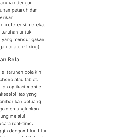
taruhan dengan
aruhan petaruh dan
erikan
n preferensi mereka.
r taruhan untuk
 yang mencurigakan,
an (match-fixing).
an Bola
le
, taruhan bola kini
phone atau tablet.
an aplikasi mobile
sesibilitas yang
 memberikan peluang
 juga memungkinkan
sung melalui
cara real-time.
ggih dengan fitur-fitur