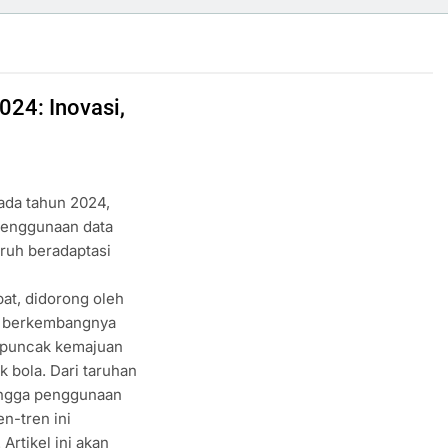
024: Inovasi,
da tahun 2024,
penggunaan data
aruh beradaptasi
at, didorong oleh
in berkembangnya
i puncak kemajuan
 bola. Dari taruhan
hingga penggunaan
en-tren ini
rtikel ini akan