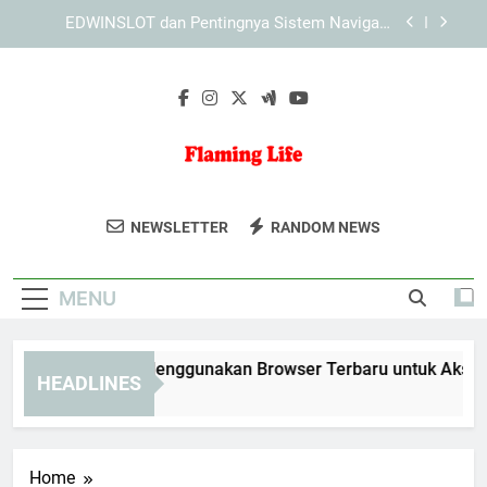
Skip
LEBAH4D dan Pentingnya Sistem Navigasi yang
to
Mudah Dipahami
content
KAYA787 dan Pentingnya Sistem Navigasi yang
Mudah Dipahami
LEBAH4D Login Menggunakan Browser Terbaru
untuk Akses yang Lebih Optimal
EDWINSLOT dan Pentingnya Sistem Navigasi
yang Mudah Dipahami
Flaming Life
Temukan Inspirasi Gaya Hidup Yang
LEBAH4D dan Pentingnya Sistem Navigasi yang
NEWSLETTER
RANDOM NEWS
Mudah Dipahami
Positif Di Flaming Life. Untuk Hidup
KAYA787 dan Pentingnya Sistem Navigasi yang
Yang Lebih Bermakna Dan
Mudah Dipahami
MENU
Menyenangkan.
BAH4D Login Menggunakan Browser Terbaru untuk Akses yang
HEADLINES
eeks Ago
Home