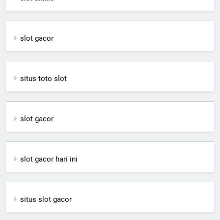
slot gacor
situs toto slot
slot gacor
slot gacor hari ini
situs slot gacor