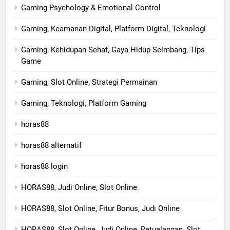
Gaming Psychology & Emotional Control
Gaming, Keamanan Digital, Platform Digital, Teknologi
Gaming, Kehidupan Sehat, Gaya Hidup Seimbang, Tips
Game
Gaming, Slot Online, Strategi Permainan
Gaming, Teknologi, Platform Gaming
horas88
horas88 alternatif
horas88 login
HORAS88, Judi Online, Slot Online
HORAS88, Slot Online, Fitur Bonus, Judi Online
HORAS88, Slot Online, Judi Online, Petualangan, Slot