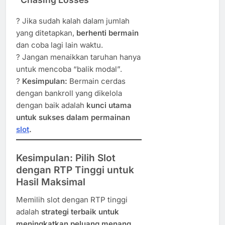
? Jika sudah kalah dalam jumlah
yang ditetapkan,
berhenti bermain
dan coba lagi lain waktu.
? Jangan menaikkan taruhan hanya
untuk mencoba “balik modal”.
?
Kesimpulan:
Bermain cerdas
dengan bankroll yang dikelola
dengan baik adalah
kunci utama
untuk sukses dalam permainan
slot
.
Kesimpulan: Pilih Slot
dengan RTP Tinggi untuk
Hasil Maksimal
Memilih slot dengan RTP tinggi
adalah
strategi terbaik untuk
meningkatkan peluang menang