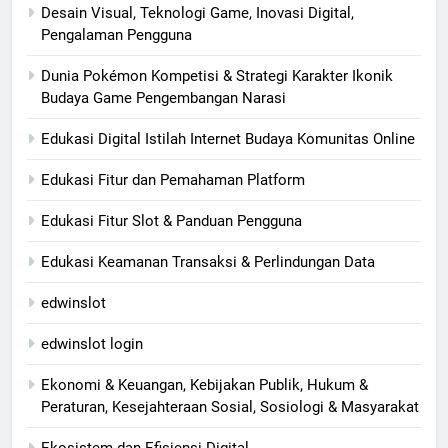
Desain Visual, Teknologi Game, Inovasi Digital,
Pengalaman Pengguna
Dunia Pokémon Kompetisi & Strategi Karakter Ikonik
Budaya Game Pengembangan Narasi
Edukasi Digital Istilah Internet Budaya Komunitas Online
Edukasi Fitur dan Pemahaman Platform
Edukasi Fitur Slot & Panduan Pengguna
Edukasi Keamanan Transaksi & Perlindungan Data
edwinslot
edwinslot login
Ekonomi & Keuangan, Kebijakan Publik, Hukum &
Peraturan, Kesejahteraan Sosial, Sosiologi & Masyarakat
Ekosistem dan Efisiensi Digital