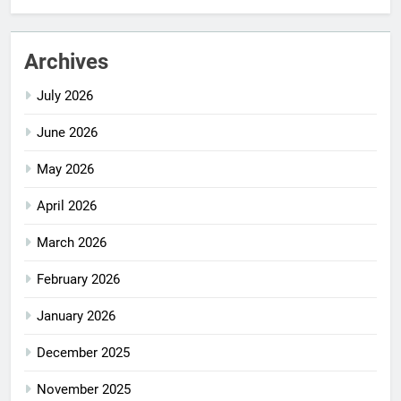
Archives
July 2026
June 2026
May 2026
April 2026
March 2026
February 2026
January 2026
December 2025
November 2025