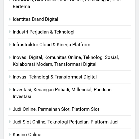
Bertema
Identitas Brand Digital
Industri Perjudian & Teknologi
Infrastruktur Cloud & Kinerja Platform
Inovasi Digital, Komunitas Online, Teknologi Sosial,
Kolaborasi Modern, Transformasi Digital
Inovasi Teknologi & Transformasi Digital
Investasi, Keuangan Pribadi, Millennial, Panduan
Investasi
Judi Online, Permainan Slot, Platform Slot
Judi Slot Online, Teknologi Perjudian, Platform Judi
Kasino Online