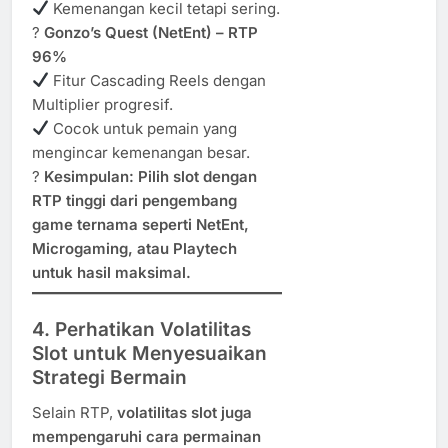
Kemenangan kecil tetapi sering.
?
Gonzo’s Quest (NetEnt) – RTP
96%
Fitur Cascading Reels dengan
Multiplier progresif.
Cocok untuk pemain yang
mengincar kemenangan besar.
?
Kesimpulan:
Pilih slot dengan
RTP tinggi dari pengembang
game ternama seperti NetEnt,
Microgaming, atau Playtech
untuk hasil maksimal.
4. Perhatikan Volatilitas
Slot untuk Menyesuaikan
Strategi Bermain
Selain RTP,
volatilitas slot juga
mempengaruhi cara permainan