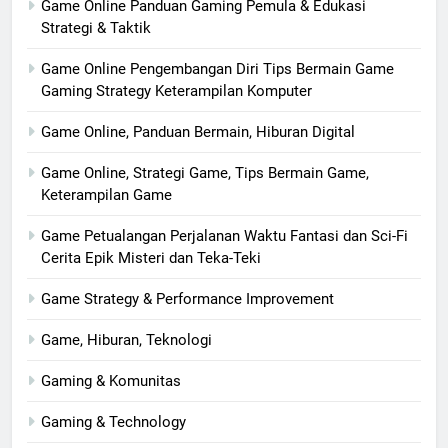
Game Online Panduan Gaming Pemula & Edukasi
Strategi & Taktik
Game Online Pengembangan Diri Tips Bermain Game
Gaming Strategy Keterampilan Komputer
Game Online, Panduan Bermain, Hiburan Digital
Game Online, Strategi Game, Tips Bermain Game,
Keterampilan Game
Game Petualangan Perjalanan Waktu Fantasi dan Sci-Fi
Cerita Epik Misteri dan Teka-Teki
Game Strategy & Performance Improvement
Game, Hiburan, Teknologi
Gaming & Komunitas
Gaming & Technology