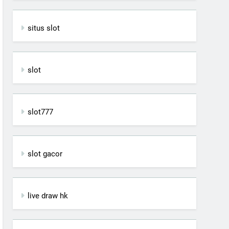
situs slot
slot
slot777
slot gacor
live draw hk