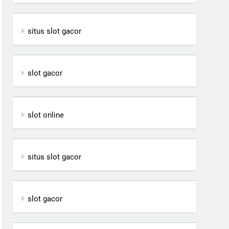
situs slot gacor
slot gacor
slot online
situs slot gacor
slot gacor