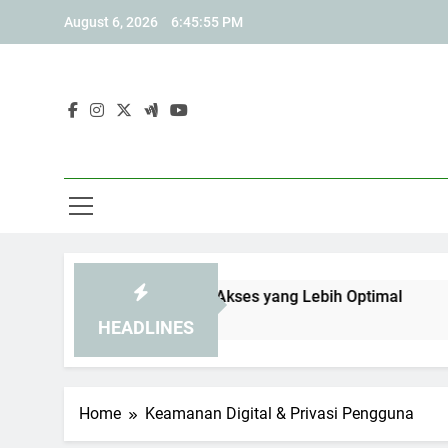
Skip
August 6, 2026
6:45:56 PM
to
content
Fla
Temukan I
r Terbaru untuk Akses yang Lebih Optimal
EDWINSLOT 
2 Weeks Ago
HEADLINES
Home
Keamanan Digital & Privasi Pengguna