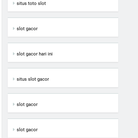
situs toto slot
slot gacor
slot gacor hari ini
situs slot gacor
slot gacor
slot gacor