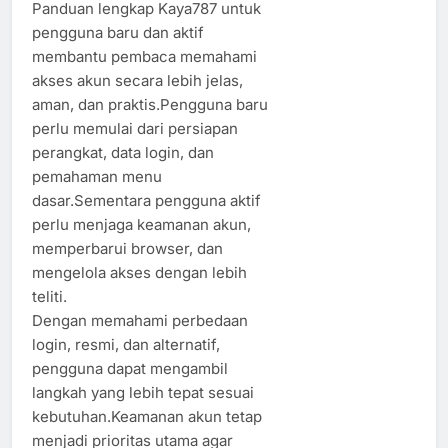
Panduan lengkap Kaya787 untuk
pengguna baru dan aktif
membantu pembaca memahami
akses akun secara lebih jelas,
aman, dan praktis.Pengguna baru
perlu memulai dari persiapan
perangkat, data login, dan
pemahaman menu
dasar.Sementara pengguna aktif
perlu menjaga keamanan akun,
memperbarui browser, dan
mengelola akses dengan lebih
teliti.
Dengan memahami perbedaan
login, resmi, dan alternatif,
pengguna dapat mengambil
langkah yang lebih tepat sesuai
kebutuhan.Keamanan akun tetap
menjadi prioritas utama agar