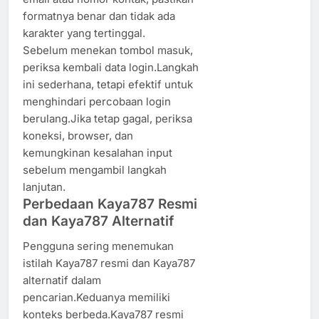
formatnya benar dan tidak ada
karakter yang tertinggal.
Sebelum menekan tombol masuk,
periksa kembali data login.Langkah
ini sederhana, tetapi efektif untuk
menghindari percobaan login
berulang.Jika tetap gagal, periksa
koneksi, browser, dan
kemungkinan kesalahan input
sebelum mengambil langkah
lanjutan.
Perbedaan Kaya787 Resmi
dan Kaya787 Alternatif
Pengguna sering menemukan
istilah Kaya787 resmi dan Kaya787
alternatif dalam
pencarian.Keduanya memiliki
konteks berbeda.Kaya787 resmi