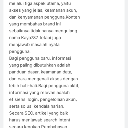
melalui tiga aspek utama, yaitu
akses yang jelas, keamanan akun,
dan kenyamanan pengguna.Konten
yang membahas brand ini
sebaiknya tidak hanya mengulang
nama Kaya787, tetapi juga
menjawab masalah nyata
pengguna.
Bagi pengguna baru, informasi
yang paling dibutuhkan adalah
panduan dasar, keamanan data,
dan cara mengenali akses dengan
lebih hati-hati.Bagi pengguna aktif,
informasi yang relevan adalah
efisiensi login, pengelolaan akun,
serta solusi kendala harian.
Secara SEO, artikel yang baik
harus menjawab search intent
secara lengkap.Pembahasan