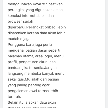
menggunakan Kaya787, pastikan
perangkat yang digunakan aman,
koneksi internet stabil, dan
browser sudah
diperbarui.Perangkat pribadi lebih
disarankan karena data akun lebih
mudah dijaga.
Pengguna baru juga perlu
mengenal bagian dasar seperti
halaman utama, area login, menu
profil, pengaturan akun, dan
bantuan jika tersedia.Jangan
langsung membuka banyak menu
sekaligus.Mulailah dari bagian
yang paling penting agar
pengalaman awal terasa lebih
terarah.
Selain itu, siapkan data akun