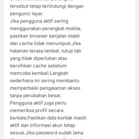
tersebut tetap terlindungi dengan
pengunci layar.
Jika pengguna aktif sering
menggunakan perangkat mobile,
pastikan browser berjalan stabil
dan cache tidak menumpuk.Jika
halaman terasa lambat, tutup tab
yang tidak diperlukan atau
bersihkan cache sebelum
mencoba kembali.Langkah
sederhana ini sering membantu
memperbaiki pengalaman akses
tanpa perubahan besar.
Pengguna aktif juga perlu
memeriksa profil secara
berkala.Pastikan data kontak masih
aktif dan informasi akun tetap
sesuai.Jika password sudah lama