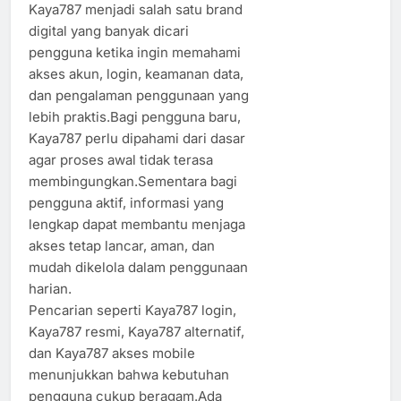
Kaya787 menjadi salah satu brand
digital yang banyak dicari
pengguna ketika ingin memahami
akses akun, login, keamanan data,
dan pengalaman penggunaan yang
lebih praktis.Bagi pengguna baru,
Kaya787 perlu dipahami dari dasar
agar proses awal tidak terasa
membingungkan.Sementara bagi
pengguna aktif, informasi yang
lengkap dapat membantu menjaga
akses tetap lancar, aman, dan
mudah dikelola dalam penggunaan
harian.
Pencarian seperti Kaya787 login,
Kaya787 resmi, Kaya787 alternatif,
dan Kaya787 akses mobile
menunjukkan bahwa kebutuhan
pengguna cukup beragam.Ada