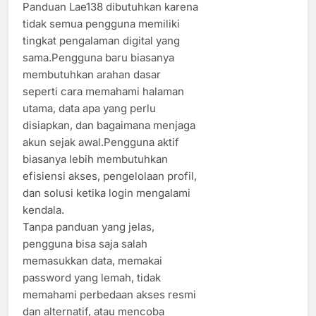
Panduan Lae138 dibutuhkan karena
tidak semua pengguna memiliki
tingkat pengalaman digital yang
sama.Pengguna baru biasanya
membutuhkan arahan dasar
seperti cara memahami halaman
utama, data apa yang perlu
disiapkan, dan bagaimana menjaga
akun sejak awal.Pengguna aktif
biasanya lebih membutuhkan
efisiensi akses, pengelolaan profil,
dan solusi ketika login mengalami
kendala.
Tanpa panduan yang jelas,
pengguna bisa saja salah
memasukkan data, memakai
password yang lemah, tidak
memahami perbedaan akses resmi
dan alternatif, atau mencoba