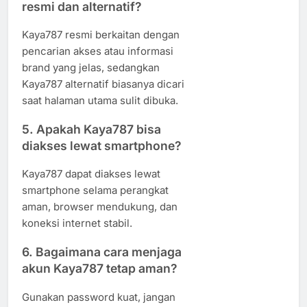
resmi dan alternatif?
Kaya787 resmi berkaitan dengan
pencarian akses atau informasi
brand yang jelas, sedangkan
Kaya787 alternatif biasanya dicari
saat halaman utama sulit dibuka.
5. Apakah Kaya787 bisa
diakses lewat smartphone?
Kaya787 dapat diakses lewat
smartphone selama perangkat
aman, browser mendukung, dan
koneksi internet stabil.
6. Bagaimana cara menjaga
akun Kaya787 tetap aman?
Gunakan password kuat, jangan