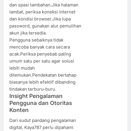
dan spasi tambahan.Jika halaman
lambat, periksa koneksi internet
dan kondisi browser.Jika lupa
password, gunakan alur pemulihan
akun jika tersedia.
Pengguna sebaiknya tidak
mencoba banyak cara secara
acak.Periksa penyebab paling
umum satu per satu agar solusi
lebih mudah
ditemukan.Pendekatan bertahap
biasanya lebih efektif dibanding
tindakan terburu-buru.
Insight Pengalaman
Pengguna dan Otoritas
Konten
Dari sudut pandang pengalaman
digital, Kaya787 perlu dipahami