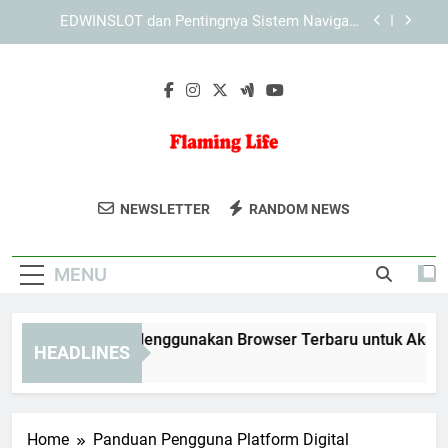
Skip
LEBAH4D dan Pentingnya Sistem Navigasi yang
to
Mudah Dipahami
content
KAYA787 dan Pentingnya Sistem Navigasi yang
Mudah Dipahami
LEBAH4D Login Menggunakan Browser Terbaru
untuk Akses yang Lebih Optimal
EDWINSLOT dan Pentingnya Sistem Navigasi
yang Mudah Dipahami
Flaming Life
Temukan Inspirasi Gaya Hidup Yang
LEBAH4D dan Pentingnya Sistem Navigasi yang
NEWSLETTER
RANDOM NEWS
Mudah Dipahami
Positif Di Flaming Life. Untuk Hidup
KAYA787 dan Pentingnya Sistem Navigasi yang
Yang Lebih Bermakna Dan
Mudah Dipahami
MENU
Menyenangkan.
BAH4D Login Menggunakan Browser Terbaru untuk Akses yan
HEADLINES
Weeks Ago
Home
Panduan Pengguna Platform Digital