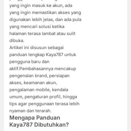
yang ingin masuk ke akun, ada
yang ingin memastikan akses yang
digunakan lebih jelas, dan ada pula
yang mencari solusi ketika
halaman terasa lambat atau sulit
dibuka.
Artikel ini disusun sebagai
panduan lengkap Kaya787 untuk
pengguna baru dan
aktif.Pembahasannya mencakup
pengenalan brand, persiapan
akses, keamanan akun,
pengalaman mobile, kendala
umum, pengaturan profil, hingga
tips agar penggunaan terasa lebih
nyaman dan terarah.
Mengapa Panduan
Kaya787 Dibutuhkan?