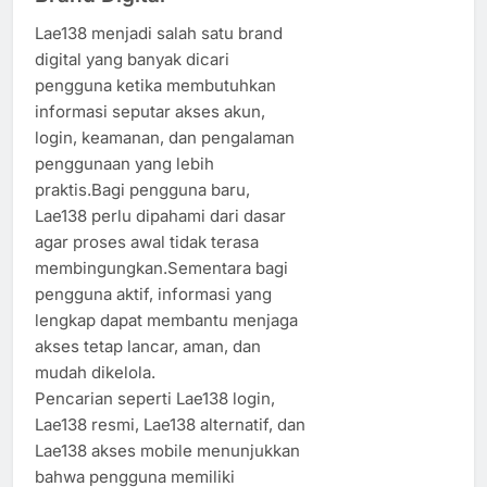
Lae138 menjadi salah satu brand
digital yang banyak dicari
pengguna ketika membutuhkan
informasi seputar akses akun,
login, keamanan, dan pengalaman
penggunaan yang lebih
praktis.Bagi pengguna baru,
Lae138 perlu dipahami dari dasar
agar proses awal tidak terasa
membingungkan.Sementara bagi
pengguna aktif, informasi yang
lengkap dapat membantu menjaga
akses tetap lancar, aman, dan
mudah dikelola.
Pencarian seperti Lae138 login,
Lae138 resmi, Lae138 alternatif, dan
Lae138 akses mobile menunjukkan
bahwa pengguna memiliki