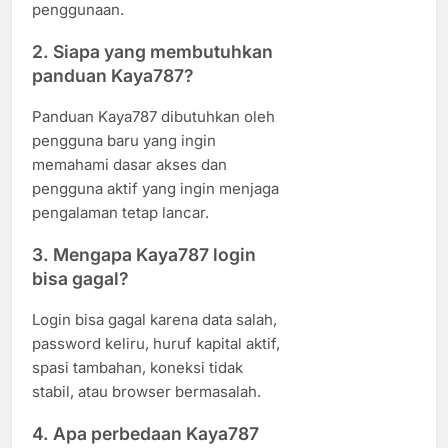
penggunaan.
2. Siapa yang membutuhkan
panduan Kaya787?
Panduan Kaya787 dibutuhkan oleh
pengguna baru yang ingin
memahami dasar akses dan
pengguna aktif yang ingin menjaga
pengalaman tetap lancar.
3. Mengapa Kaya787 login
bisa gagal?
Login bisa gagal karena data salah,
password keliru, huruf kapital aktif,
spasi tambahan, koneksi tidak
stabil, atau browser bermasalah.
4. Apa perbedaan Kaya787