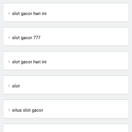
slot gacor hari ini
slot gacor 777
slot gacor hari ini
slot
situs slot gacor