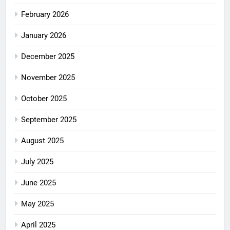
February 2026
January 2026
December 2025
November 2025
October 2025
September 2025
August 2025
July 2025
June 2025
May 2025
April 2025