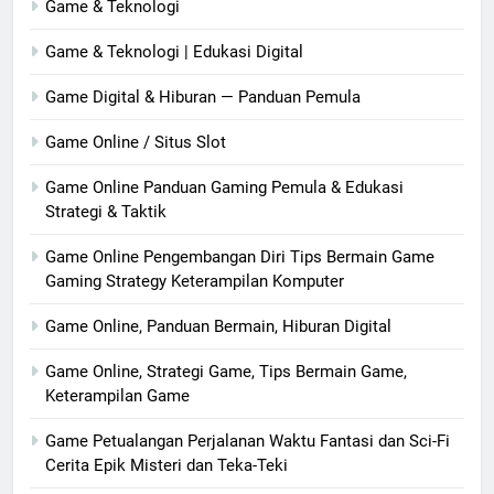
Game & Teknologi
Game & Teknologi | Edukasi Digital
Game Digital & Hiburan — Panduan Pemula
Game Online / Situs Slot
Game Online Panduan Gaming Pemula & Edukasi
Strategi & Taktik
Game Online Pengembangan Diri Tips Bermain Game
Gaming Strategy Keterampilan Komputer
Game Online, Panduan Bermain, Hiburan Digital
Game Online, Strategi Game, Tips Bermain Game,
Keterampilan Game
Game Petualangan Perjalanan Waktu Fantasi dan Sci-Fi
Cerita Epik Misteri dan Teka-Teki