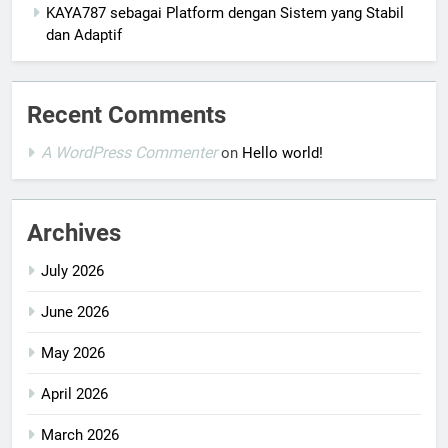
KAYA787 sebagai Platform dengan Sistem yang Stabil
dan Adaptif
Recent Comments
A WordPress Commenter
on
Hello world!
Archives
July 2026
June 2026
May 2026
April 2026
March 2026