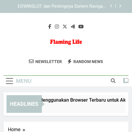
Skip
LEBAH4D dan Pentingnya Sistem Navigasi yang
to
Mudah Dipahami
content
KAYA787 dan Pentingnya Sistem Navigasi yang
Mudah Dipahami
LEBAH4D Login Menggunakan Browser Terbaru
untuk Akses yang Lebih Optimal
EDWINSLOT dan Pentingnya Sistem Navigasi
yang Mudah Dipahami
Flaming Life
Temukan Inspirasi Gaya Hidup Yang
LEBAH4D dan Pentingnya Sistem Navigasi yang
NEWSLETTER
RANDOM NEWS
Mudah Dipahami
Positif Di Flaming Life. Untuk Hidup
KAYA787 dan Pentingnya Sistem Navigasi yang
Yang Lebih Bermakna Dan
Mudah Dipahami
MENU
Menyenangkan.
EBAH4D Login Menggunakan Browser Terbaru untuk Akses yan
HEADLINES
Weeks Ago
Home