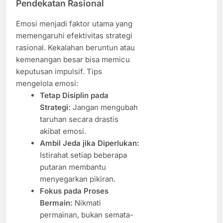
Pendekatan Rasional
Emosi menjadi faktor utama yang
memengaruhi efektivitas strategi
rasional. Kekalahan beruntun atau
kemenangan besar bisa memicu
keputusan impulsif. Tips
mengelola emosi:
Tetap Disiplin pada
Strategi:
Jangan mengubah
taruhan secara drastis
akibat emosi.
Ambil Jeda jika Diperlukan:
Istirahat setiap beberapa
putaran membantu
menyegarkan pikiran.
Fokus pada Proses
Bermain:
Nikmati
permainan, bukan semata-