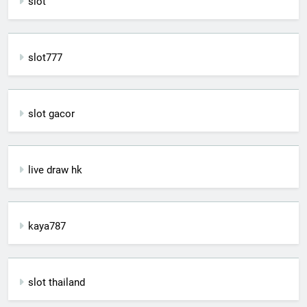
slot
slot777
slot gacor
live draw hk
kaya787
slot thailand