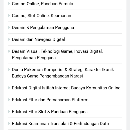
Casino Online, Panduan Pemula
Casino, Slot Online, Keamanan
Desain & Pengalaman Pengguna
Desain dan Navigasi Digital
Desain Visual, Teknologi Game, Inovasi Digital,
Pengalaman Pengguna
Dunia Pokémon Kompetisi & Strategi Karakter Ikonik
Budaya Game Pengembangan Narasi
Edukasi Digital Istilah Internet Budaya Komunitas Online
Edukasi Fitur dan Pemahaman Platform
Edukasi Fitur Slot & Panduan Pengguna
Edukasi Keamanan Transaksi & Perlindungan Data