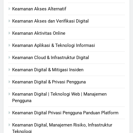
Keamanan Akses Alternatif
Keamanan Akses dan Verifikasi Digital
Keamanan Aktivitas Online
Keamanan Aplikasi & Teknologi Informasi
Keamanan Cloud & Infrastruktur Digital
Keamanan Digital & Mitigasi Insiden
Keamanan Digital & Privasi Pengguna
Keamanan Digital | Teknologi Web | Manajemen
Pengguna
Keamanan Digital Privasi Pengguna Panduan Platform
Keamanan Digital, Manajemen Risiko, Infrastruktur
Teknologi