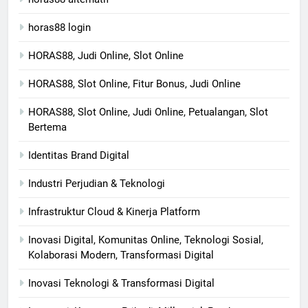
horas88 login
HORAS88, Judi Online, Slot Online
HORAS88, Slot Online, Fitur Bonus, Judi Online
HORAS88, Slot Online, Judi Online, Petualangan, Slot
Bertema
Identitas Brand Digital
Industri Perjudian & Teknologi
Infrastruktur Cloud & Kinerja Platform
Inovasi Digital, Komunitas Online, Teknologi Sosial,
Kolaborasi Modern, Transformasi Digital
Inovasi Teknologi & Transformasi Digital