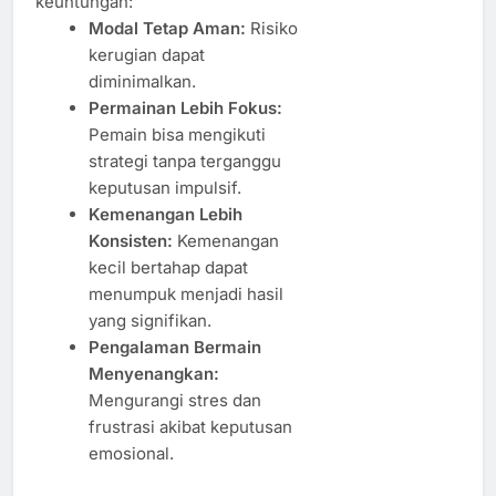
keuntungan:
Modal Tetap Aman:
Risiko
kerugian dapat
diminimalkan.
Permainan Lebih Fokus:
Pemain bisa mengikuti
strategi tanpa terganggu
keputusan impulsif.
Kemenangan Lebih
Konsisten:
Kemenangan
kecil bertahap dapat
menumpuk menjadi hasil
yang signifikan.
Pengalaman Bermain
Menyenangkan:
Mengurangi stres dan
frustrasi akibat keputusan
emosional.