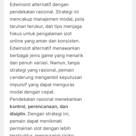
Edwinslot alternatif dengan
pendekatan rasional. Strategi ini
mencakup manajemen modal, pola
taruhan terukur, dan tips menjaga
fokus untuk pengalaman slot
online yang aman dan konsisten.
Edwinslot alternatif menawarkan
berbagai jenis game yang menarik
dan penuh variasi. Namun, tanpa
strategi yang rasional, pemain
cenderung mengambil keputusan
impulsif yang dapat menguras
modal dengan cepat.
Pendekatan rasional menekankan
kontrol, perencanaan, dan
disiplin
. Dengan strategi ini,
pemain dapat menikmati
permainan slot dengan lebih
terstruktur, mengurangi risiko