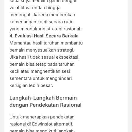
sebaiknya memilih game dengan
volatilitas rendah hingga
menengah, karena memberikan
kemenangan kecil secara rutin
yang mendukung strategi rasional.
4. Evaluasi Hasil Secara Berkala
Memantau hasil taruhan membantu
pemain menyesuaikan strategi.
Jika hasil tidak sesuai ekspektasi,
pemain bisa tetap pada taruhan
kecil atau menghentikan sesi
sementara untuk menghindari
kerugian lebih besar.
Langkah-Langkah Bermain
dengan Pendekatan Rasional
Untuk menerapkan pendekatan
rasional di Edwinslot alternatif,
pemain bisa mengikuti langkah-