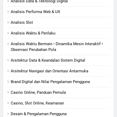
Analisis Data & Teknologi Digital
Analisis Performa Web & UX
Analisis Slot
Analisis Waktu & Perilaku
Analisis Waktu Bermain • Dinamika Mesin Interaktif •
Observasi Perubahan Pola
Arsitektur Data & Keandalan Sistem Digital
Arsitektur Navigasi dan Orientasi Antarmuka
Brand Digital dan Nilai Pengalaman Pengguna
Casino Online, Panduan Pemula
Casino, Slot Online, Keamanan
Desain & Pengalaman Pengguna