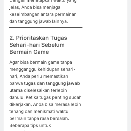
Dengan menetapkan waktu yang
jelas, Anda bisa menjaga
keseimbangan antara permainan
dan tanggung jawab lainnya.
2. Prioritaskan Tugas
Sehari-hari Sebelum
Bermain Game
Agar bisa bermain game tanpa
mengganggu kehidupan sehari-
hari, Anda perlu memastikan
bahwa
tugas dan tanggung jawab
utama
diselesaikan terlebih
dahulu. Ketika tugas penting sudah
dikerjakan, Anda bisa merasa lebih
tenang dan menikmati waktu
bermain tanpa rasa bersalah.
Beberapa tips untuk