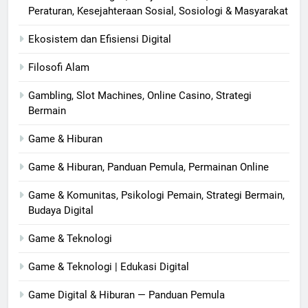
Peraturan, Kesejahteraan Sosial, Sosiologi & Masyarakat
Ekosistem dan Efisiensi Digital
Filosofi Alam
Gambling, Slot Machines, Online Casino, Strategi
Bermain
Game & Hiburan
Game & Hiburan, Panduan Pemula, Permainan Online
Game & Komunitas, Psikologi Pemain, Strategi Bermain,
Budaya Digital
Game & Teknologi
Game & Teknologi | Edukasi Digital
Game Digital & Hiburan — Panduan Pemula