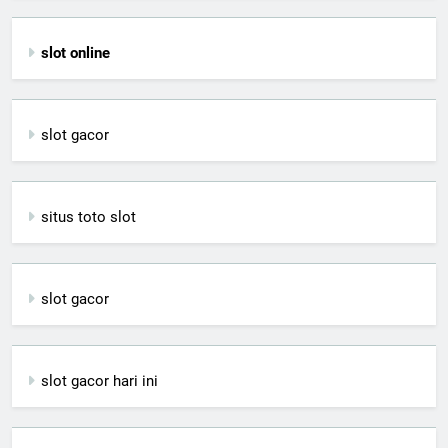
slot online
slot gacor
situs toto slot
slot gacor
slot gacor hari ini