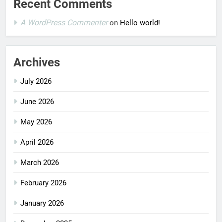
Recent Comments
A WordPress Commenter
on
Hello world!
Archives
July 2026
June 2026
May 2026
April 2026
March 2026
February 2026
January 2026