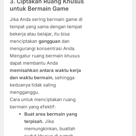
3. Ciptakan Ruang Khusus
untuk Bermain Game
Jika Anda sering bermain game di
tempat yang sama dengan tempat
bekerja atau belajar, itu bisa
menciptakan
gangguan
dan
mengurangi konsentrasi Anda.
Mengatur ruang bermain khusus
dapat membantu Anda
memisahkan antara waktu kerja
dan waktu bermain
, sehingga
keduanya tidak saling
mengganggu.
Cara untuk menciptakan ruang
bermain yang efektif:
Buat area bermain yang
terpisah.
Jika
memungkinkan, buatlah
sudut khusus di rumah