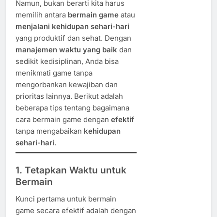
Namun, bukan berarti kita harus
memilih antara
bermain game
atau
menjalani kehidupan sehari-hari
yang produktif dan sehat. Dengan
manajemen waktu yang baik
dan
sedikit kedisiplinan, Anda bisa
menikmati game tanpa
mengorbankan kewajiban dan
prioritas lainnya. Berikut adalah
beberapa tips tentang bagaimana
cara bermain game dengan
efektif
tanpa mengabaikan
kehidupan
sehari-hari
.
1. Tetapkan Waktu untuk
Bermain
Kunci pertama untuk bermain
game secara efektif adalah dengan