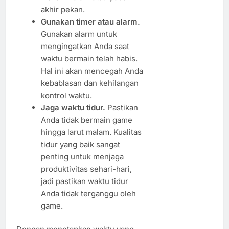
akhir pekan.
Gunakan timer atau alarm.
Gunakan alarm untuk
mengingatkan Anda saat
waktu bermain telah habis.
Hal ini akan mencegah Anda
kebablasan dan kehilangan
kontrol waktu.
Jaga waktu tidur.
Pastikan
Anda tidak bermain game
hingga larut malam. Kualitas
tidur yang baik sangat
penting untuk menjaga
produktivitas sehari-hari,
jadi pastikan waktu tidur
Anda tidak terganggu oleh
game.