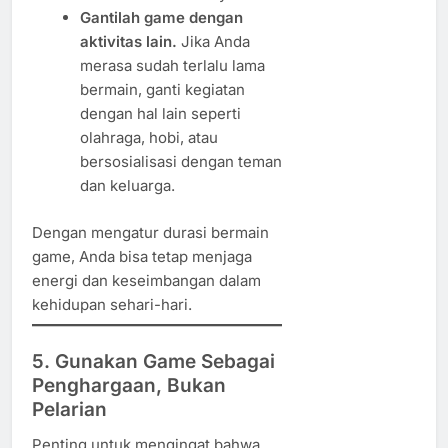
Gantilah game dengan
aktivitas lain.
Jika Anda
merasa sudah terlalu lama
bermain, ganti kegiatan
dengan hal lain seperti
olahraga, hobi, atau
bersosialisasi dengan teman
dan keluarga.
Dengan mengatur durasi bermain
game, Anda bisa tetap menjaga
energi dan keseimbangan dalam
kehidupan sehari-hari.
5. Gunakan Game Sebagai
Penghargaan, Bukan
Pelarian
Penting untuk mengingat bahwa