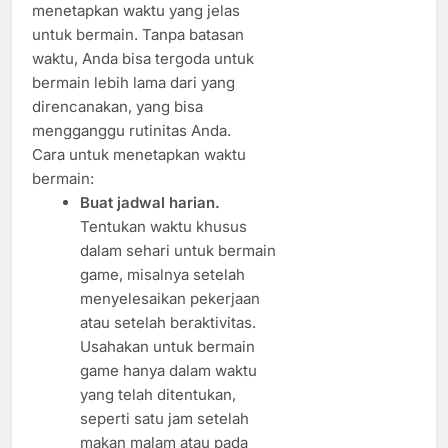
menetapkan waktu yang jelas
untuk bermain. Tanpa batasan
waktu, Anda bisa tergoda untuk
bermain lebih lama dari yang
direncanakan, yang bisa
mengganggu rutinitas Anda.
Cara untuk menetapkan waktu
bermain:
Buat jadwal harian.
Tentukan waktu khusus
dalam sehari untuk bermain
game, misalnya setelah
menyelesaikan pekerjaan
atau setelah beraktivitas.
Usahakan untuk bermain
game hanya dalam waktu
yang telah ditentukan,
seperti satu jam setelah
makan malam atau pada