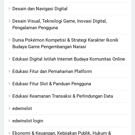
Desain dan Navigasi Digital
Desain Visual, Teknologi Game, Inovasi Digital,
Pengalaman Pengguna
Dunia Pokémon Kompetisi & Strategi Karakter Ikonik
Budaya Game Pengembangan Narasi
Edukasi Digital Istilah Internet Budaya Komunitas Online
Edukasi Fitur dan Pemahaman Platform
Edukasi Fitur Slot & Panduan Pengguna
Edukasi Keamanan Transaksi & Perlindungan Data
edwinslot
edwinslot login
Ekonomi & Keuangan, Kebijakan Publik, Hukum &