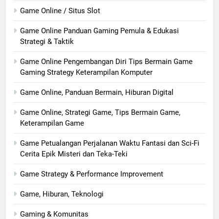
Game Online / Situs Slot
Game Online Panduan Gaming Pemula & Edukasi
Strategi & Taktik
Game Online Pengembangan Diri Tips Bermain Game
Gaming Strategy Keterampilan Komputer
Game Online, Panduan Bermain, Hiburan Digital
Game Online, Strategi Game, Tips Bermain Game,
Keterampilan Game
Game Petualangan Perjalanan Waktu Fantasi dan Sci-Fi
Cerita Epik Misteri dan Teka-Teki
Game Strategy & Performance Improvement
Game, Hiburan, Teknologi
Gaming & Komunitas