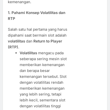
kemenangan.
1. Pahami Konsep Volatilitas dan
RTP
Salah satu hal pertama yang harus
dipahami saat bermain slot adalah
volatilitas
dan
Return to Player
(RTP)
.
Volatilitas
mengacu pada
seberapa sering mesin slot
memberikan kemenangan
dan berapa besar
kemenangan tersebut. Slot
dengan volatilitas rendah
memberikan kemenangan
yang lebih sering, tetapi
lebih kecil, sementara slot
dengan volatilitas tinggi