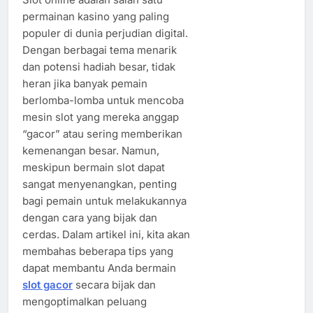
permainan kasino yang paling
populer di dunia perjudian digital.
Dengan berbagai tema menarik
dan potensi hadiah besar, tidak
heran jika banyak pemain
berlomba-lomba untuk mencoba
mesin slot yang mereka anggap
“gacor” atau sering memberikan
kemenangan besar. Namun,
meskipun bermain slot dapat
sangat menyenangkan, penting
bagi pemain untuk melakukannya
dengan cara yang bijak dan
cerdas. Dalam artikel ini, kita akan
membahas beberapa tips yang
dapat membantu Anda bermain
slot gacor
secara bijak dan
mengoptimalkan peluang