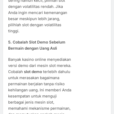
sering namun kecil, pilihlah slot
dengan volatilitas rendah. Jika
Anda ingin mencari kemenangan
besar meskipun lebih jarang,
pilihlah slot dengan volatilitas
tinggi.
5. Cobalah Slot Demo Sebelum
Bermain dengan Uang Asli
Banyak kasino online menyediakan
versi demo dari mesin slot mereka.
Cobalah
slot demo
terlebih dahulu
untuk merasakan bagaimana
permainan berjalan tanpa risiko
kehilangan uang. Ini memberi Anda
kesempatan untuk menguji
berbagai jenis mesin slot,
memahami mekanisme permainan,