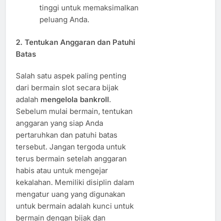
tinggi untuk memaksimalkan
peluang Anda.
2. Tentukan Anggaran dan Patuhi
Batas
Salah satu aspek paling penting
dari bermain slot secara bijak
adalah
mengelola bankroll
.
Sebelum mulai bermain, tentukan
anggaran yang siap Anda
pertaruhkan dan patuhi batas
tersebut. Jangan tergoda untuk
terus bermain setelah anggaran
habis atau untuk mengejar
kekalahan. Memiliki disiplin dalam
mengatur uang yang digunakan
untuk bermain adalah kunci untuk
bermain dengan bijak dan