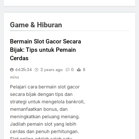
Game & Hiburan
Bermain Slot Gacor Secara
Bijak: Tips untuk Pemain
Cerdas
662fc34
2 years ago
0
8
mins
Pelajari cara bermain slot gacor
secara bijak dengan tips dan
strategi untuk mengelola bankroll,
memanfaatkan bonus, dan
meningkatkan peluang menang.
Jadilah pemain slot yang lebih
cerdas dan penuh perhitungan.
Slot online adalah salah satu