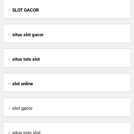
SLOT GACOR
situs slot gacor
situs toto slot
slot online
slot gacor
situs toto slot