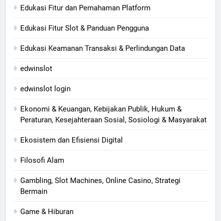
Edukasi Fitur dan Pemahaman Platform
Edukasi Fitur Slot & Panduan Pengguna
Edukasi Keamanan Transaksi & Perlindungan Data
edwinslot
edwinslot login
Ekonomi & Keuangan, Kebijakan Publik, Hukum &
Peraturan, Kesejahteraan Sosial, Sosiologi & Masyarakat
Ekosistem dan Efisiensi Digital
Filosofi Alam
Gambling, Slot Machines, Online Casino, Strategi
Bermain
Game & Hiburan