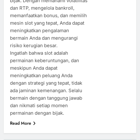
bijak. Dengan memahami volatilitas
dan RTP, mengelola bankroll,
memanfaatkan bonus, dan memilih
mesin slot yang tepat, Anda dapat
meningkatkan pengalaman
bermain Anda dan mengurangi
risiko kerugian besar.
Ingatlah bahwa slot adalah
permainan keberuntungan, dan
meskipun Anda dapat
meningkatkan peluang Anda
dengan strategi yang tepat, tidak
ada jaminan kemenangan. Selalu
bermain dengan tanggung jawab
dan nikmati setiap momen
permainan dengan bijak.
Read More