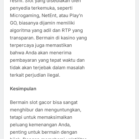
resmi. Slot yang disediakan oleh
penyedia terkemuka, seperti
Microgaming, NetEnt, atau Play’n
GO, biasanya dijamin memiliki
algoritma yang adil dan RTP yang
transparan. Bermain di kasino yang
terpercaya juga memastikan
bahwa Anda akan menerima
pembayaran yang tepat waktu dan
tidak akan terjebak dalam masalah
terkait perjudian ilegal.
Kesimpulan
Bermain slot gacor bisa sangat
menghibur dan menguntungkan,
tetapi untuk memaksimalkan
peluang kemenangan Anda,
penting untuk bermain dengan