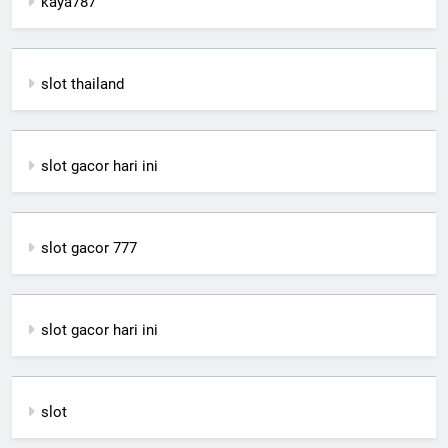
kaya787
slot thailand
slot gacor hari ini
slot gacor 777
slot gacor hari ini
slot