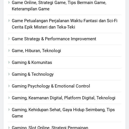
Game Online, Strategi Game, Tips Bermain Game,
Keterampilan Game
Game Petualangan Perjalanan Waktu Fantasi dan Sci-Fi
Cerita Epik Misteri dan Teka-Teki
Game Strategy & Performance Improvement
Game, Hiburan, Teknologi
Gaming & Komunitas
Gaming & Technology
Gaming Psychology & Emotional Control
Gaming, Keamanan Digital, Platform Digital, Teknologi
Gaming, Kehidupan Sehat, Gaya Hidup Seimbang, Tips
Game
Gaming, Slot Online, Strategi Permainan