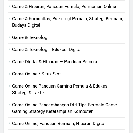
Game & Hiburan, Panduan Pemula, Permainan Online
Game & Komunitas, Psikologi Pemain, Strategi Bermain,
Budaya Digital
Game & Teknologi
Game & Teknologi | Edukasi Digital
Game Digital & Hiburan — Panduan Pemula
Game Online / Situs Slot
Game Online Panduan Gaming Pemula & Edukasi
Strategi & Taktik
Game Online Pengembangan Diri Tips Bermain Game
Gaming Strategy Keterampilan Komputer
Game Online, Panduan Bermain, Hiburan Digital