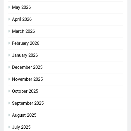
May 2026
April 2026
March 2026
February 2026
January 2026
December 2025
November 2025
October 2025
September 2025
August 2025
July 2025