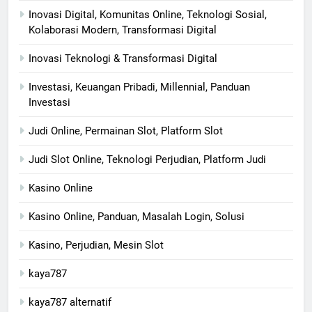
Inovasi Digital, Komunitas Online, Teknologi Sosial,
Kolaborasi Modern, Transformasi Digital
Inovasi Teknologi & Transformasi Digital
Investasi, Keuangan Pribadi, Millennial, Panduan
Investasi
Judi Online, Permainan Slot, Platform Slot
Judi Slot Online, Teknologi Perjudian, Platform Judi
Kasino Online
Kasino Online, Panduan, Masalah Login, Solusi
Kasino, Perjudian, Mesin Slot
kaya787
kaya787 alternatif